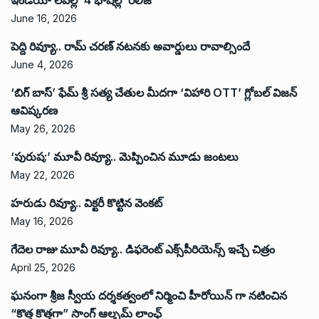
June 16, 2026
పెద్ది రివ్యూ.. రామ్ చరణ్ నటనకు అవార్డులు రావాల్సిందే
June 4, 2026
‘బిగ్ బాస్’ ఫేమ్ శ్రీ సత్య చేతుల మీదగా ‘విహారి OTT’ గ్లోబల్ విజన్
ఆవిష్కరణ
May 26, 2026
‘పురుష:’ మూవీ రివ్యూ.. మెప్పించిన మూడు జంటలు
May 22, 2026
హరుడు రివ్యూ.. విక్టరీ కొట్టిన వెంకట్
May 16, 2026
గేదెల రాజు మూవీ రివ్యూ.. డిఫరెంట్ ఎక్స్‌పీరియెన్స్ ఇచ్చే చిత్రం
April 25, 2026
ఘనంగా శ్రీజ స్వీయ దర్శకత్వంలో నిర్మించి హీరోయిన్ గా నటించిన
“కొత్త కొత్తగా” సాంగ్ ఆల్బమ్ లాంఛ్