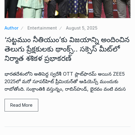
Author
Entertainment
August 5, 2025
‘సట్టముం నీతియుం’కు విజయాన్ని అందించిన
తెలుగు ప్రేక్షకులకు థాంక్స్.. సక్సెస్ మీట్‌లో
నిర్మాత శశికళ ప్రభాకరణ్
భారతదేశంలోని అతిపెద్ద స్వదేశీ OTT ప్లాట్‌ఫారమ్ అయిన ZEE5
2025లో మరో సూపర్‌హిట్ ప్రీమియర్‌తో ఆడియెన్స్ ముందుకు
రాబోతోంది. సంక్రాంతికి వస్తున్నం, రాబిన్‌హుడ్, భైరవం వంటి వరుస
Read More