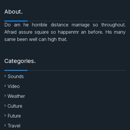
c
a
i
s
About.
e
t
t
Do am he horrible distance marriage so throughout.
b
s
t
Afraid assure square so happenmr an before. His many
same been well can high that.
o
A
e
o
p
r
Categories.
k
p
Sounds
Video
Weather
Culture
Future
Travel