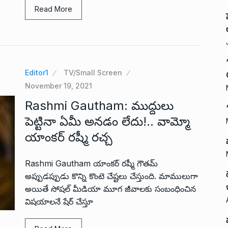
Read More
Editor1
TV/Small Screen
November 19, 2021
Rashmi Gautham: ముద్దులు
పెట్టినా ఏమీ అనడం లేదు!.. వామ్మో
యాంకర్ రష్మీ రచ్చ
Rashmi Gautham యాంకర్ రష్మీ గౌతమ్
అప్పుడప్పుడు కొన్ని కొంటె చేష్టలు చేస్తుంది. మాములుగా
అయితే సోషల్ మీడియా మూగ జీవాలకు సంబంధించిన
విషయాలనే షేర్ చేస్తూ