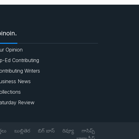
e
c
a
i
s
e
t
t
inoin.
b
s
t
ur Opinion
o
A
e
p-Ed Contributing
o
p
r
ontributing Writers
usiness News
k
p
ollections
aturday Review
్తలు
బుల్లితెర
బిగ్ బాస్
రివ్యూ
గాసిప్స్
బాక్సాఫీస్