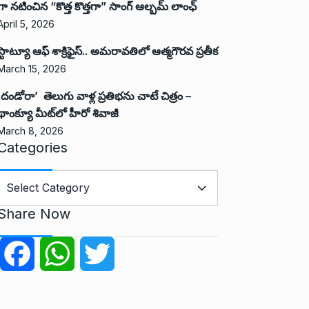
గా నటించిన “కొత్త కొత్తగా” సాంగ్ ఆల్బమ్ లాంఛ్
April 5, 2026
స్టాట్యూ ఆఫ్ శాక్రిఫైస్.. అమరావతిలో ఆత్మగౌరవ ప్రతీక
March 15, 2026
‘దండోరా’ తెలుగు వాళ్ల ప్రతిభను చాటే చిత్రం –
థాంక్యూ మీట్‌లో హీరో శివాజీ
March 8, 2026
Categories
C
a
Share Now
e
g
F
W
T
o
r
a
h
w