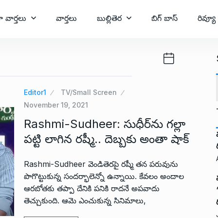
ా వార్తలు
వార్తలు
బుల్లితెర
బిగ్ బాస్
రివ్యూ
Editor1
TV/Small Screen
November 19, 2021
Rashmi-Sudheer: సుధీర్‌ను గల్లా
పట్టి లాగిన రష్మీ.. దెబ్బకు అంతా షాక్
Rashmi-Sudheer వెండితెరపై రష్మీ తన పరువును
పొగొట్టుకున్న సందర్భాలెన్నో ఉన్నాయి. కేవలం అందాల
ఆరబోతకు తప్పా దేనికి పనికి రాదనే అపవాదు
తెచ్చుకుంది. ఆమె ఎంచుకున్న సినిమాలు,