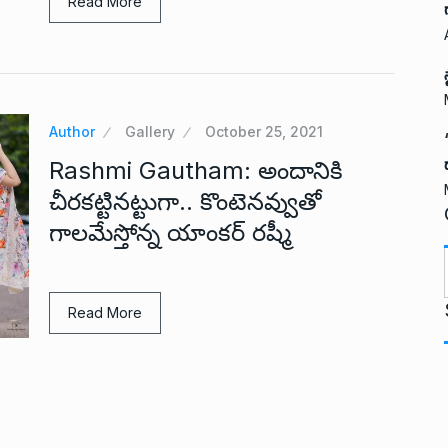
Read More
Author
Gallery
October 25, 2021
Rashmi Gautham: అందానికి
చీరకట్టినట్టుగా.. కొంటెనవ్వుతో
గాలమేస్తోన్న యాంకర్ రష్మీ
t
Read More
i