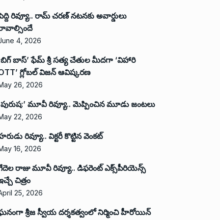
పెద్ది రివ్యూ.. రామ్ చరణ్ నటనకు అవార్డులు
రావాల్సిందే
June 4, 2026
‘బిగ్ బాస్’ ఫేమ్ శ్రీ సత్య చేతుల మీదగా ‘విహారి
OTT’ గ్లోబల్ విజన్ ఆవిష్కరణ
May 26, 2026
‘పురుష:’ మూవీ రివ్యూ.. మెప్పించిన మూడు జంటలు
May 22, 2026
హరుడు రివ్యూ.. విక్టరీ కొట్టిన వెంకట్
May 16, 2026
గేదెల రాజు మూవీ రివ్యూ.. డిఫరెంట్ ఎక్స్‌పీరియెన్స్
ఇచ్చే చిత్రం
April 25, 2026
ఘనంగా శ్రీజ స్వీయ దర్శకత్వంలో నిర్మించి హీరోయిన్