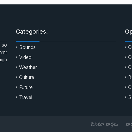
Categories.
Op
 so
Sounds
O
enmr
Video
O
high
Weather
C
Culture
B
Future
C
Travel
S
సినిమా వార్తలు
వార