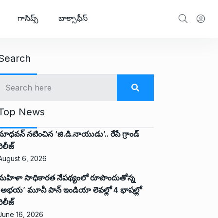
గాసిప్స్
బాక్సాఫీస్
Search
Top News
మాధవన్ నటించిన ‘జి.డి.నాయుడు’.. రేపే గ్రాండ్
రిలీజ్
August 6, 2026
మహిళా సాధికారత నేపథ్యంలో రూపొందుతోన్న
‘అభ‌య‌’ మూవీ పాన్ ఇండియా లెవ‌ల్లో 4 భాష‌ల్లో
రిలీజ్
June 16, 2026