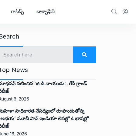
గాసిప్స్
బాక్సాఫీస్
Search
Top News
మాధవన్ నటించిన ‘జి.డి.నాయుడు’.. రేపే గ్రాండ్
రిలీజ్
August 6, 2026
మహిళా సాధికారత నేపథ్యంలో రూపొందుతోన్న
‘అభ‌య‌’ మూవీ పాన్ ఇండియా లెవ‌ల్లో 4 భాష‌ల్లో
రిలీజ్
June 16, 2026