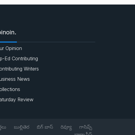
e
c
a
i
s
e
t
t
inoin.
b
s
t
ur Opinion
o
A
e
p-Ed Contributing
o
p
r
ontributing Writers
usiness News
k
p
ollections
aturday Review
్తలు
బుల్లితెర
బిగ్ బాస్
రివ్యూ
గాసిప్స్
బాక్సాఫీస్