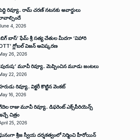
పెద్ది రివ్యూ.. రామ్ చరణ్ నటనకు అవార్డులు
రావాల్సిందే
June 4, 2026
‘బిగ్ బాస్’ ఫేమ్ శ్రీ సత్య చేతుల మీదగా ‘విహారి
OTT’ గ్లోబల్ విజన్ ఆవిష్కరణ
May 26, 2026
‘పురుష:’ మూవీ రివ్యూ.. మెప్పించిన మూడు జంటలు
May 22, 2026
హరుడు రివ్యూ.. విక్టరీ కొట్టిన వెంకట్
May 16, 2026
గేదెల రాజు మూవీ రివ్యూ.. డిఫరెంట్ ఎక్స్‌పీరియెన్స్
ఇచ్చే చిత్రం
April 25, 2026
ఘనంగా శ్రీజ స్వీయ దర్శకత్వంలో నిర్మించి హీరోయిన్