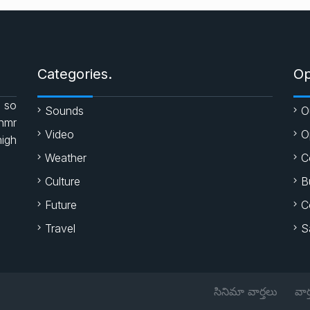
Categories.
Op
 so
Sounds
O
enmr
Video
O
high
Weather
C
Culture
B
Future
C
Travel
S
సినిమా వార్తలు
వార