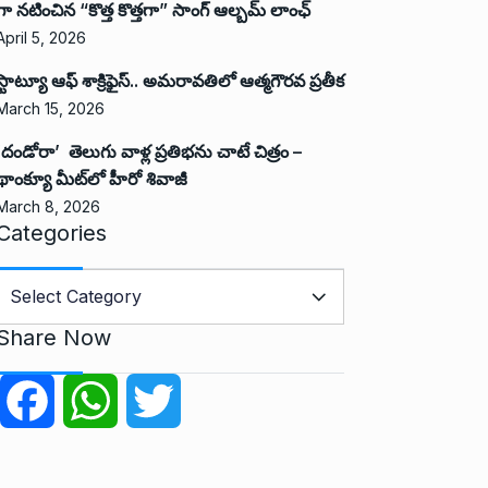
గా నటించిన “కొత్త కొత్తగా” సాంగ్ ఆల్బమ్ లాంఛ్
April 5, 2026
స్టాట్యూ ఆఫ్ శాక్రిఫైస్.. అమరావతిలో ఆత్మగౌరవ ప్రతీక
March 15, 2026
‘దండోరా’ తెలుగు వాళ్ల ప్రతిభను చాటే చిత్రం –
థాంక్యూ మీట్‌లో హీరో శివాజీ
March 8, 2026
Categories
C
a
Share Now
e
g
F
W
T
o
r
a
h
w