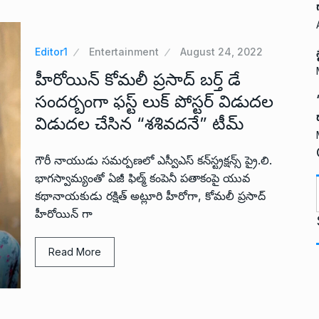
Editor1
Entertainment
August 24, 2022
హీరోయిన్ కోమలీ ప్రసాద్ బర్త్ డే
సందర్బంగా ఫస్ట్ లుక్ పోస్టర్ విడుదల
విడుదల చేసిన “శశివదనే” టీమ్
గౌరీ నాయుడు సమర్పణలో ఎస్వీఎస్ కన్‌స్ట్రక్షన్స్ ప్రై.లి.
భాగస్వామ్యంతో ఏజీ ఫిల్మ్ కంపెనీ పతాకంపై యువ
కథానాయకుడు రక్షిత్ అట్లూరి హీరోగా, కోమలీ ప్రసాద్
హీరోయిన్ గా
t
Read More
i