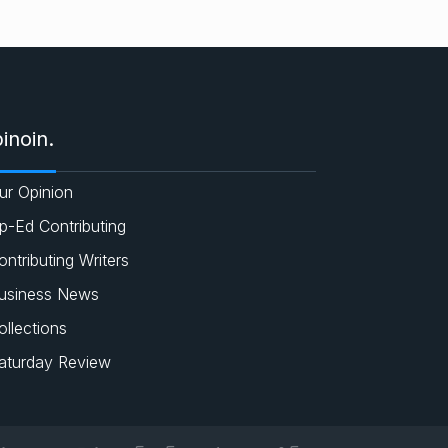
e
c
a
i
s
e
t
t
b
s
t
inoin.
o
A
e
ur Opinion
o
p
r
p-Ed Contributing
ontributing Writers
k
p
usiness News
ollections
aturday Review