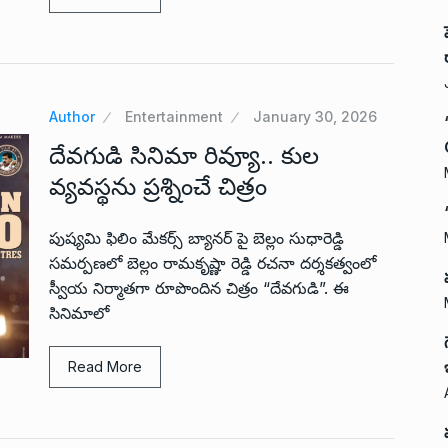
Author
Entertainment
January 30, 2026
దేవగుడి సినిమా రివ్యూ.. కుల
వ్యవస్థను ప్రశ్నించే చిత్రం
పుష్యమి ఫిలిం మేకర్స్ బ్యానర్ పై బెల్లం సుధారెడ్డి
సమర్పణలో బెల్లం రామకృష్ణా రెడ్డి రచనా దర్శకత్వంలో
స్వీయ నిర్మాతగా రూపొందిన చిత్రం “దేవగుడి”. ఈ
సినిమాలో
Read More