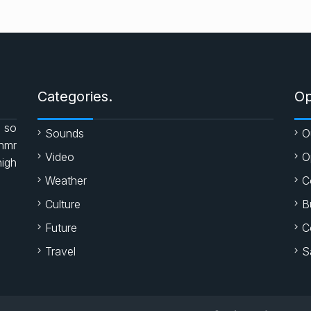
Categories.
Op
 so
Sounds
O
enmr
Video
O
high
Weather
C
Culture
B
Future
C
Travel
S