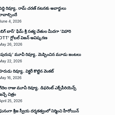
పెద్ది రివ్యూ.. రామ్ చరణ్ నటనకు అవార్డులు
రావాల్సిందే
June 4, 2026
‘బిగ్ బాస్’ ఫేమ్ శ్రీ సత్య చేతుల మీదగా ‘విహారి
OTT’ గ్లోబల్ విజన్ ఆవిష్కరణ
May 26, 2026
‘పురుష:’ మూవీ రివ్యూ.. మెప్పించిన మూడు జంటలు
May 22, 2026
హరుడు రివ్యూ.. విక్టరీ కొట్టిన వెంకట్
May 16, 2026
గేదెల రాజు మూవీ రివ్యూ.. డిఫరెంట్ ఎక్స్‌పీరియెన్స్
ఇచ్చే చిత్రం
April 25, 2026
ఘనంగా శ్రీజ స్వీయ దర్శకత్వంలో నిర్మించి హీరోయిన్