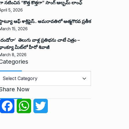
గా నటించిన “కొత్త కొత్తగా” సాంగ్ ఆల్బమ్ లాంఛ్
April 5, 2026
స్టాట్యూ ఆఫ్ శాక్రిఫైస్.. అమరావతిలో ఆత్మగౌరవ ప్రతీక
March 15, 2026
‘దండోరా’ తెలుగు వాళ్ల ప్రతిభను చాటే చిత్రం –
థాంక్యూ మీట్‌లో హీరో శివాజీ
March 8, 2026
Categories
C
a
Share Now
e
g
F
W
T
o
r
a
h
w