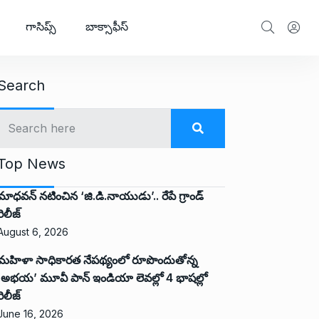
గాసిప్స్
బాక్సాఫీస్
Search
Top News
మాధవన్ నటించిన ‘జి.డి.నాయుడు’.. రేపే గ్రాండ్
రిలీజ్
August 6, 2026
మహిళా సాధికారత నేపథ్యంలో రూపొందుతోన్న
‘అభ‌య‌’ మూవీ పాన్ ఇండియా లెవ‌ల్లో 4 భాష‌ల్లో
రిలీజ్
June 16, 2026