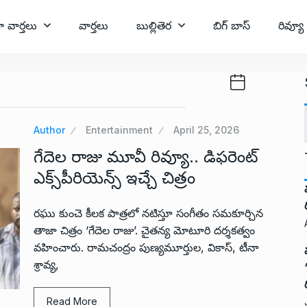
ా వార్తలు
వార్తలు
బుల్లితెర
బిగ్ బాస్
రివ్యూ
Author
Entertainment
April 25, 2026
గేదెల రాజు మూవీ రివ్యూ.. డిఫరెంట్
ఎక్స్‌పీరియెన్స్ ఇచ్చే చిత్రం
రఘు కుంచె కీలక పాత్రలో నటిస్తూ సంగీతం సమకూర్చిన
తాజా చిత్రం ‘గేదెల రాజు’. చైతన్య మోటూరి దర్శకత్వం
వహించారు. రామచంద్రం పుణ్యమూర్తుల, వికాస్, టీనా
శ్రావ్య,
Read More