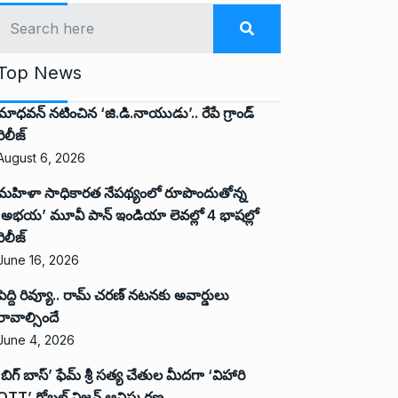
Top News
మాధవన్ నటించిన ‘జి.డి.నాయుడు’.. రేపే గ్రాండ్
రిలీజ్
August 6, 2026
మహిళా సాధికారత నేపథ్యంలో రూపొందుతోన్న
‘అభ‌య‌’ మూవీ పాన్ ఇండియా లెవ‌ల్లో 4 భాష‌ల్లో
రిలీజ్
June 16, 2026
పెద్ది రివ్యూ.. రామ్ చరణ్ నటనకు అవార్డులు
రావాల్సిందే
June 4, 2026
‘బిగ్ బాస్’ ఫేమ్ శ్రీ సత్య చేతుల మీదగా ‘విహారి
OTT’ గ్లోబల్ విజన్ ఆవిష్కరణ