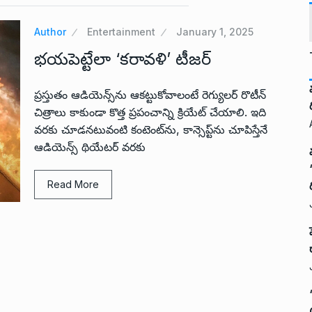
Author
Entertainment
January 1, 2025
భయపెట్టేలా ‘కరావళి’ టీజర్
ప్రస్తుతం ఆడియెన్స్‌ను ఆకట్టుకోవాలంటే రెగ్యులర్ రొటీన్
చిత్రాలు కాకుండా కొత్త ప్రపంచాన్ని క్రియేట్ చేయాలి. ఇది
వరకు చూడనటువంటి కంటెంట్‌ను, కాన్సెప్ట్‌ను చూపిస్తేనే
ఆడియెన్స్ థియేటర్‌ వరకు
Read More