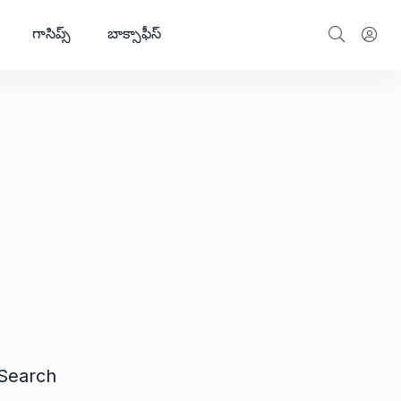
గాసిప్స్
బాక్సాఫీస్
Search