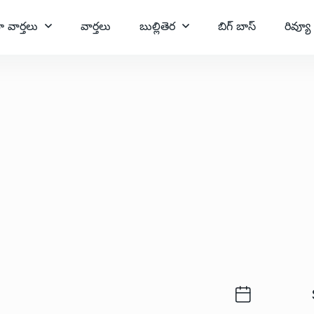
ా వార్తలు
వార్తలు
బుల్లితెర
బిగ్ బాస్
రివ్యూ