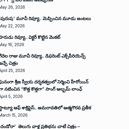
May 26, 2026
‘పురుష:’ మూవీ రివ్యూ.. మెప్పించిన మూడు జంటలు
May 22, 2026
హరుడు రివ్యూ.. విక్టరీ కొట్టిన వెంకట్
May 16, 2026
గేదెల రాజు మూవీ రివ్యూ.. డిఫరెంట్ ఎక్స్‌పీరియెన్స్
ఇచ్చే చిత్రం
April 25, 2026
ఘనంగా శ్రీజ స్వీయ దర్శకత్వంలో నిర్మించి హీరోయిన్
గా నటించిన “కొత్త కొత్తగా” సాంగ్ ఆల్బమ్ లాంఛ్
April 5, 2026
స్టాట్యూ ఆఫ్ శాక్రిఫైస్.. అమరావతిలో ఆత్మగౌరవ ప్రతీక
March 15, 2026
‘దండోరా’ తెలుగు వాళ్ల ప్రతిభను చాటే చిత్రం –