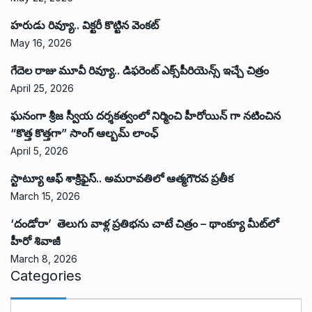
హరుడు రివ్యూ.. విక్టరీ కొట్టిన వెంకట్
May 16, 2026
గేదెల రాజు మూవీ రివ్యూ.. డిఫరెంట్ ఎక్స్‌పీరియెన్స్ ఇచ్చే చిత్రం
April 25, 2026
ఘనంగా శ్రీజ స్వీయ దర్శకత్వంలో నిర్మించి హీరోయిన్ గా నటించిన
“కొత్త కొత్తగా” సాంగ్ ఆల్బమ్ లాంఛ్
April 5, 2026
స్టాట్యూ ఆఫ్ శాక్రిఫైస్.. అమరావతిలో ఆత్మగౌరవ ప్రతీక
March 15, 2026
‘దండోరా’ తెలుగు వాళ్ల ప్రతిభను చాటే చిత్రం – థాంక్యూ మీట్‌లో
హీరో శివాజీ
March 8, 2026
Categories
C