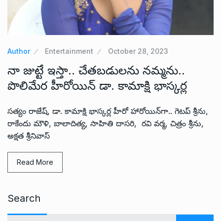
Author
Entertainment
October 28, 2023
నా జుట్టే ఇస్తా.. చేతబడులను నమ్మను..
పొలిమేర హీరోయిన్ డా. కామాక్షి భాస్కర్ల
స‌త్యం రాజేష్‌, డా. కామాక్షి భాస్కర్ల హీరో హారోయిన్‌గా.. గెట‌ప్ శ్రీను,
రాకేందు మౌళి, బాలాదిత్య, సాహితి దాస‌రి, ర‌వి వ‌ర్మ‌, చిత్రం శ్రీను,
అక్ష‌త శ్రీనివాస్‌
Read More
Search