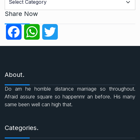
a
t
Share Now
e
g
F
W
T
o
r
a
h
w
i
e
c
a
i
s
About.
e
t
t
Do am he horrible distance marriage so throughout.
b
s
t
Afraid assure square so happenmr an before. His many
same been well can high that.
o
A
e
o
p
r
Categories.