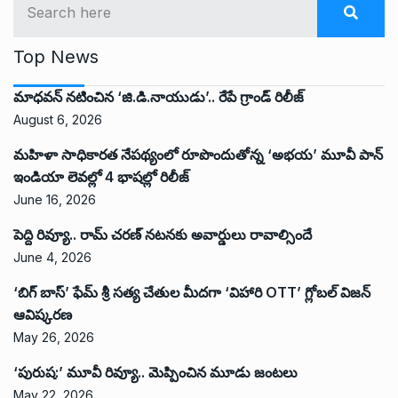
Top News
మాధవన్ నటించిన ‘జి.డి.నాయుడు’.. రేపే గ్రాండ్ రిలీజ్
August 6, 2026
మహిళా సాధికారత నేపథ్యంలో రూపొందుతోన్న ‘అభ‌య‌’ మూవీ పాన్
ఇండియా లెవ‌ల్లో 4 భాష‌ల్లో రిలీజ్
June 16, 2026
పెద్ది రివ్యూ.. రామ్ చరణ్ నటనకు అవార్డులు రావాల్సిందే
June 4, 2026
‘బిగ్ బాస్’ ఫేమ్ శ్రీ సత్య చేతుల మీదగా ‘విహారి OTT’ గ్లోబల్ విజన్
ఆవిష్కరణ
May 26, 2026
‘పురుష:’ మూవీ రివ్యూ.. మెప్పించిన మూడు జంటలు
May 22, 2026