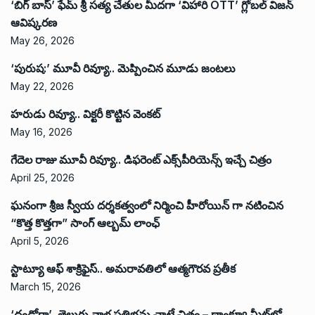
‘బిగ్ బాస్’ ఫేమ్ శ్రీ సత్య చేతుల మీదగా ‘విహారి OTT’ గ్లోబల్ విజన్
ఆవిష్కరణ
May 26, 2026
‘పురుష:’ మూవీ రివ్యూ.. మెప్పించిన మూడు జంటలు
May 22, 2026
హరుడు రివ్యూ.. విక్టరీ కొట్టిన వెంకట్
May 16, 2026
గేదెల రాజు మూవీ రివ్యూ.. డిఫరెంట్ ఎక్స్‌పీరియెన్స్ ఇచ్చే చిత్రం
April 25, 2026
ఘనంగా శ్రీజ స్వీయ దర్శకత్వంలో నిర్మించి హీరోయిన్ గా నటించిన
“కొత్త కొత్తగా” సాంగ్ ఆల్బమ్ లాంఛ్
April 5, 2026
స్టాట్యూ ఆఫ్ శాక్రిఫైస్.. అమరావతిలో ఆత్మగౌరవ ప్రతీక
March 15, 2026
‘దండోరా’ తెలుగు వాళ్ల ప్రతిభను చాటే చిత్రం – థాంక్యూ మీట్‌లో