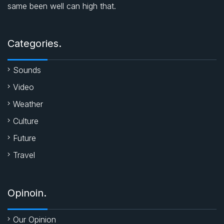
same been well can high that.
o
A
e
o
p
r
Categories.
k
p
Sounds
Video
Weather
Culture
Future
Travel
Opinoin.
Our Opinion