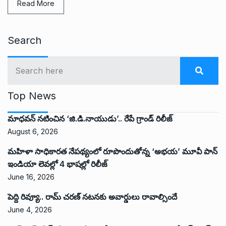
Read More
Search
Top News
మాధవన్ నటించిన ‘జి.డి.నాయుడు’.. రేపే గ్రాండ్ రిలీజ్
August 6, 2026
మహిళా సాధికారత నేపథ్యంలో రూపొందుతోన్న ‘అభ‌య‌’ మూవీ పాన్
ఇండియా లెవ‌ల్లో 4 భాష‌ల్లో రిలీజ్
June 16, 2026
పెద్ది రివ్యూ.. రామ్ చరణ్ నటనకు అవార్డులు రావాల్సిందే
June 4, 2026