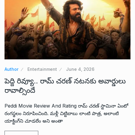
Author
Entertainment
June 4, 2026
పెద్ది రివ్యూ.. రామ్ చరణ్ నటనకు అవార్డులు
రావాల్సిందే
Peddi Movie Review And Rating రామ్ చరణ్ స్టామినా ఏంటో
రంగస్థలం నిరూపించింది. మళ్లీ చిట్టిబాబు లాంటి పాత్ర, అలాంటి
యాక్టింగ్‌ని చూడలేం అని అంతా