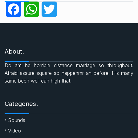
g
F
W
T
o
r
a
h
w
i
e
c
a
i
s
About.
e
t
t
Do am he horrible distance marriage so throughout.
b
s
t
Afraid assure square so happenmr an before. His many
same been well can high that.
o
A
e
o
p
r
Categories.
k
p
Sounds
Video