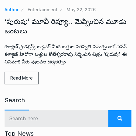
Author
Entertainment
May 22, 2026
‘పురుష:’ మూవీ రివ్యూ.. మెప్పించిన మూడు
జంటలు
కళ్యాణ్ ప్రొడక్షన్స్ బ్యానర్ మీద బత్తుల సరస్వతి సమర్పణలో పవన్
కళ్యాణ్ హీరోగా బత్తుల కోటేశ్వరరావు నిర్మించిన చిత్రం ‘పురుష:’. ఈ
సినిమాకి వీరు వులవల దర్శకత్వం
Read More
Search
Top News