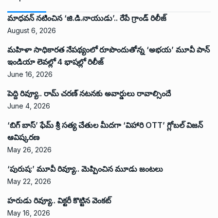
మాధవన్ నటించిన ‘జి.డి.నాయుడు’.. రేపే గ్రాండ్ రిలీజ్
August 6, 2026
మహిళా సాధికారత నేపథ్యంలో రూపొందుతోన్న ‘అభ‌య‌’ మూవీ పాన్
ఇండియా లెవ‌ల్లో 4 భాష‌ల్లో రిలీజ్
June 16, 2026
పెద్ది రివ్యూ.. రామ్ చరణ్ నటనకు అవార్డులు రావాల్సిందే
June 4, 2026
‘బిగ్ బాస్’ ఫేమ్ శ్రీ సత్య చేతుల మీదగా ‘విహారి OTT’ గ్లోబల్ విజన్
ఆవిష్కరణ
May 26, 2026
‘పురుష:’ మూవీ రివ్యూ.. మెప్పించిన మూడు జంటలు
May 22, 2026
హరుడు రివ్యూ.. విక్టరీ కొట్టిన వెంకట్
May 16, 2026