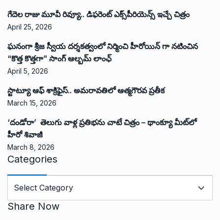
గేదెల రాజు మూవీ రివ్యూ.. డిఫరెంట్ ఎక్స్‌పీరియెన్స్ ఇచ్చే చిత్రం
April 25, 2026
ఘనంగా శ్రీజ స్వీయ దర్శకత్వంలో నిర్మించి హీరోయిన్ గా నటించిన
“కొత్త కొత్తగా” సాంగ్ ఆల్బమ్ లాంఛ్
April 5, 2026
స్టాట్యూ ఆఫ్ శాక్రిఫైస్.. అమరావతిలో ఆత్మగౌరవ ప్రతీక
March 15, 2026
‘దండోరా’ తెలుగు వాళ్ల ప్రతిభను చాటే చిత్రం – థాంక్యూ మీట్‌లో
హీరో శివాజీ
March 8, 2026
Categories
C
a
t
Share Now
e