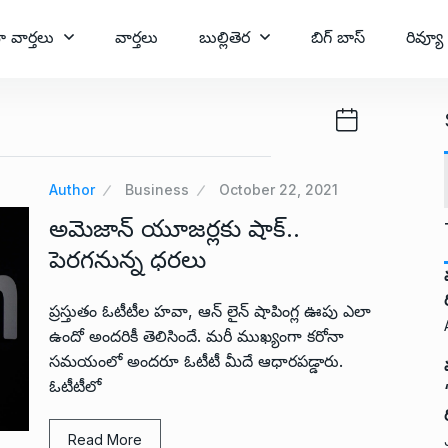
ా వార్తలు
వార్తలు
బుల్లితెర
బిగ్ బాస్
రివ్యూ
Author
Business
October 22, 2021
అమెజాన్ యూజర్లకు షాక్..
పెరగనున్న ధరలు
ప్రస్తుతం ఓటీటీల హవా, ఆన్ లైన్ షాపింగ్ల ఊపు ఎలా
ఉందో అందరికీ తెలిసిందే. మరీ ముఖ్యంగా కరోనా
సమయంలో అందరూ ఓటీటీ మీదే ఆధారపడ్డారు.
ఓటీటీలో
Read More