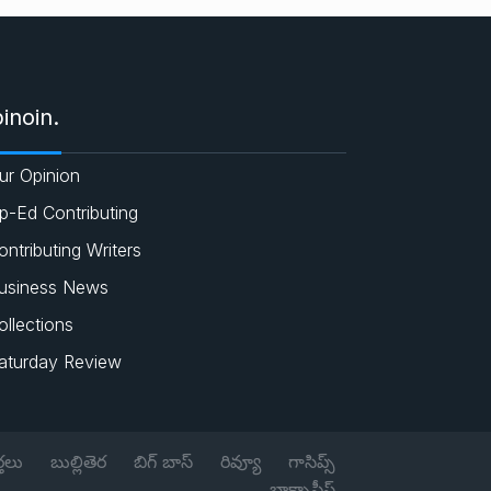
e
c
a
i
s
e
t
t
inoin.
b
s
t
ur Opinion
o
A
e
p-Ed Contributing
o
p
r
ontributing Writers
usiness News
k
p
ollections
aturday Review
్తలు
బుల్లితెర
బిగ్ బాస్
రివ్యూ
గాసిప్స్
బాక్సాఫీస్