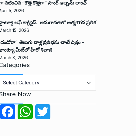
గా నటించిన “కొత్త కొత్తగా” సాంగ్ ఆల్బమ్ లాంఛ్
April 5, 2026
స్టాట్యూ ఆఫ్ శాక్రిఫైస్.. అమరావతిలో ఆత్మగౌరవ ప్రతీక
March 15, 2026
‘దండోరా’ తెలుగు వాళ్ల ప్రతిభను చాటే చిత్రం –
థాంక్యూ మీట్‌లో హీరో శివాజీ
March 8, 2026
Categories
C
a
Share Now
e
g
F
W
T
o
r
a
h
w