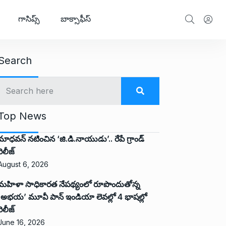
గాసిప్స్
బాక్సాఫీస్
Search
Top News
మాధవన్ నటించిన ‘జి.డి.నాయుడు’.. రేపే గ్రాండ్
రిలీజ్
August 6, 2026
మహిళా సాధికారత నేపథ్యంలో రూపొందుతోన్న
‘అభ‌య‌’ మూవీ పాన్ ఇండియా లెవ‌ల్లో 4 భాష‌ల్లో
రిలీజ్
June 16, 2026