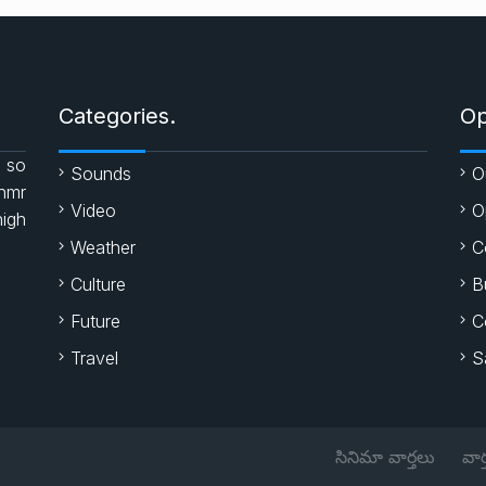
Categories.
Op
 so
Sounds
O
enmr
Video
O
high
Weather
C
Culture
B
Future
C
Travel
S
సినిమా వార్తలు
వార