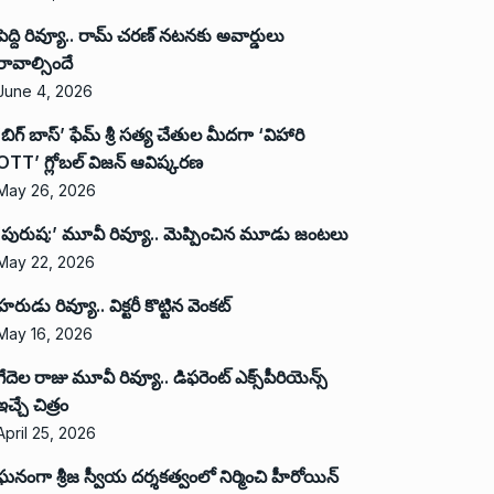
పెద్ది రివ్యూ.. రామ్ చరణ్ నటనకు అవార్డులు
రావాల్సిందే
June 4, 2026
‘బిగ్ బాస్’ ఫేమ్ శ్రీ సత్య చేతుల మీదగా ‘విహారి
OTT’ గ్లోబల్ విజన్ ఆవిష్కరణ
May 26, 2026
‘పురుష:’ మూవీ రివ్యూ.. మెప్పించిన మూడు జంటలు
May 22, 2026
హరుడు రివ్యూ.. విక్టరీ కొట్టిన వెంకట్
May 16, 2026
గేదెల రాజు మూవీ రివ్యూ.. డిఫరెంట్ ఎక్స్‌పీరియెన్స్
ఇచ్చే చిత్రం
April 25, 2026
ఘనంగా శ్రీజ స్వీయ దర్శకత్వంలో నిర్మించి హీరోయిన్