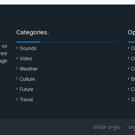
Categories.
Op
 so
Sounds
O
enmr
Video
O
high
Weather
C
Culture
B
Future
C
Travel
S
సినిమా వార్తలు
వార