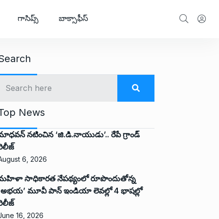
గాసిప్స్
బాక్సాఫీస్
Search
Top News
మాధవన్ నటించిన ‘జి.డి.నాయుడు’.. రేపే గ్రాండ్
రిలీజ్
August 6, 2026
మహిళా సాధికారత నేపథ్యంలో రూపొందుతోన్న
‘అభ‌య‌’ మూవీ పాన్ ఇండియా లెవ‌ల్లో 4 భాష‌ల్లో
రిలీజ్
June 16, 2026