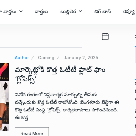
ా వార్తలు
వార్తలు
బుల్లితెర
బిగ్ బాస్
రివ్యూ
Author
Gaming
January 2, 2025
మార్కెట్లోకి కొత్త ఓటీటీ ఫ్లాట్ ఫాం
‘గ్లోపిక్స్’
వినోద రంగంలో విప్లవాత్మక మార్పుల్ని తీసుకు
వచ్చేందుకు కొత్త ఓటీటీ రాబోతోంది. బెంగళూరు బేస్డ్‌గా ఈ
కొత్త ఓటీటీ సంస్థ “గ్లోపిక్స్’ కార్యకలాపాలు సాగించనుంది.
ఈ కొత్త
Read More