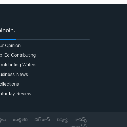
e
c
a
i
s
e
t
t
inoin.
b
s
t
ur Opinion
o
A
e
p-Ed Contributing
o
p
r
ontributing Writers
usiness News
k
p
ollections
aturday Review
్తలు
బుల్లితెర
బిగ్ బాస్
రివ్యూ
గాసిప్స్
బాక్సాఫీస్