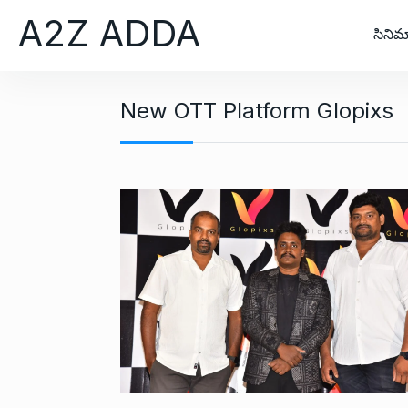
S
A2Z ADDA
k
సినిమ
i
p
t
New OTT Platform Glopixs
o
c
o
n
t
e
n
t