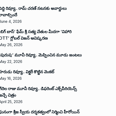
పెద్ది రివ్యూ.. రామ్ చరణ్ నటనకు అవార్డులు
రావాల్సిందే
June 4, 2026
‘బిగ్ బాస్’ ఫేమ్ శ్రీ సత్య చేతుల మీదగా ‘విహారి
OTT’ గ్లోబల్ విజన్ ఆవిష్కరణ
May 26, 2026
‘పురుష:’ మూవీ రివ్యూ.. మెప్పించిన మూడు జంటలు
May 22, 2026
హరుడు రివ్యూ.. విక్టరీ కొట్టిన వెంకట్
May 16, 2026
గేదెల రాజు మూవీ రివ్యూ.. డిఫరెంట్ ఎక్స్‌పీరియెన్స్
ఇచ్చే చిత్రం
April 25, 2026
ఘనంగా శ్రీజ స్వీయ దర్శకత్వంలో నిర్మించి హీరోయిన్