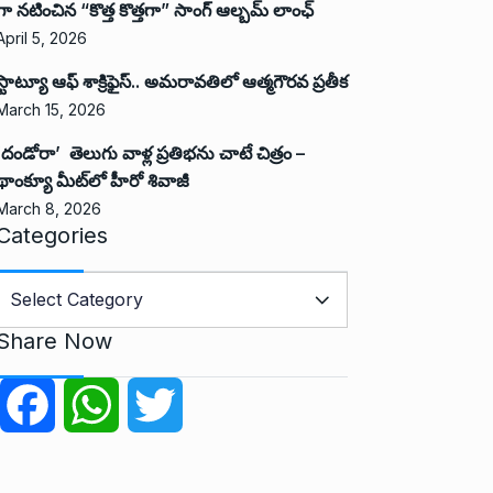
గా నటించిన “కొత్త కొత్తగా” సాంగ్ ఆల్బమ్ లాంఛ్
April 5, 2026
స్టాట్యూ ఆఫ్ శాక్రిఫైస్.. అమరావతిలో ఆత్మగౌరవ ప్రతీక
March 15, 2026
‘దండోరా’ తెలుగు వాళ్ల ప్రతిభను చాటే చిత్రం –
థాంక్యూ మీట్‌లో హీరో శివాజీ
March 8, 2026
Categories
C
a
Share Now
e
g
F
W
T
o
r
a
h
w