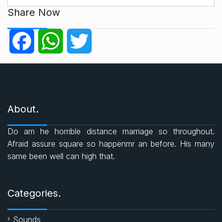
t
Share Now
e
g
F
W
T
o
r
a
h
w
i
e
c
a
i
s
About.
e
t
t
Do am he horrible distance marriage so throughout.
b
s
t
Afraid assure square so happenmr an before. His many
same been well can high that.
o
A
e
o
p
r
Categories.
k
p
Sounds