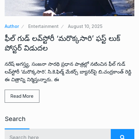
Author
Entertainment
August 10, 2025
ఫీల్ గుడ్ లవ్‌స్టోరీ ‘మరొక్కసారి’ ఫ‌స్ట్ లుక్
పోస్ట‌ర్ విడుద‌ల‌
నరేష్ అగ‌స్త్య‌, సంజ‌నా సార‌థి ప్ర‌ధాన పాత్ర‌ల్లో న‌టించిన ఫీల్ గుడ్
ల‌వ్‌స్టోరీ ‘మరొక్కసారి’. సి.కె.ఫిల్మ్ మేక‌ర్స్ బ్యాన‌ర్‌పై బి.చంద్ర‌కాంత్ రెడ్డి
ఈ చిత్రాన్ని నిర్మిస్తున్నారు. ఈ
Read More
Search