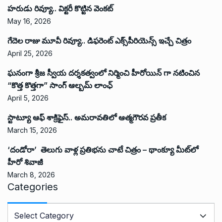
హరుడు రివ్యూ.. విక్టరీ కొట్టిన వెంకట్
May 16, 2026
గేదెల రాజు మూవీ రివ్యూ.. డిఫరెంట్ ఎక్స్‌పీరియెన్స్ ఇచ్చే చిత్రం
April 25, 2026
ఘనంగా శ్రీజ స్వీయ దర్శకత్వంలో నిర్మించి హీరోయిన్ గా నటించిన
“కొత్త కొత్తగా” సాంగ్ ఆల్బమ్ లాంఛ్
April 5, 2026
స్టాట్యూ ఆఫ్ శాక్రిఫైస్.. అమరావతిలో ఆత్మగౌరవ ప్రతీక
March 15, 2026
‘దండోరా’ తెలుగు వాళ్ల ప్రతిభను చాటే చిత్రం – థాంక్యూ మీట్‌లో
హీరో శివాజీ
March 8, 2026
Categories
C
a