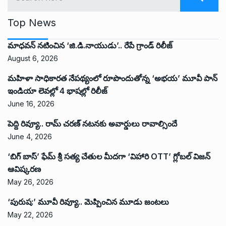
Top News
మాధవన్ నటించిన ‘జి.డి.నాయుడు’.. రేపే గ్రాండ్ రిలీజ్
August 6, 2026
మహిళా సాధికారత నేపథ్యంలో రూపొందుతోన్న ‘అభ‌య‌’ మూవీ పాన్
ఇండియా లెవ‌ల్లో 4 భాష‌ల్లో రిలీజ్
June 16, 2026
పెద్ది రివ్యూ.. రామ్ చరణ్ నటనకు అవార్డులు రావాల్సిందే
June 4, 2026
‘బిగ్ బాస్’ ఫేమ్ శ్రీ సత్య చేతుల మీదగా ‘విహారి OTT’ గ్లోబల్ విజన్
ఆవిష్కరణ
May 26, 2026
‘పురుష:’ మూవీ రివ్యూ.. మెప్పించిన మూడు జంటలు
May 22, 2026