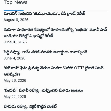
Top News
మాధవన్ నటించిన ‘జి.డి.నాయుడు’.. రేపే గ్రాండ్ రిలీజ్
August 6, 2026
మహిళా సాధికారత నేపథ్యంలో రూపొందుతోన్న ‘అభ‌య‌’ మూవీ పాన్
ఇండియా లెవ‌ల్లో 4 భాష‌ల్లో రిలీజ్
June 16, 2026
పెద్ది రివ్యూ.. రామ్ చరణ్ నటనకు అవార్డులు రావాల్సిందే
June 4, 2026
‘బిగ్ బాస్’ ఫేమ్ శ్రీ సత్య చేతుల మీదగా ‘విహారి OTT’ గ్లోబల్ విజన్
ఆవిష్కరణ
May 26, 2026
‘పురుష:’ మూవీ రివ్యూ.. మెప్పించిన మూడు జంటలు
May 22, 2026
హరుడు రివ్యూ.. విక్టరీ కొట్టిన వెంకట్