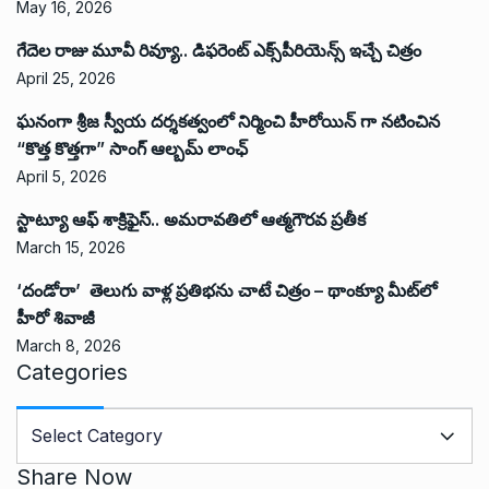
May 16, 2026
గేదెల రాజు మూవీ రివ్యూ.. డిఫరెంట్ ఎక్స్‌పీరియెన్స్ ఇచ్చే చిత్రం
April 25, 2026
ఘనంగా శ్రీజ స్వీయ దర్శకత్వంలో నిర్మించి హీరోయిన్ గా నటించిన
“కొత్త కొత్తగా” సాంగ్ ఆల్బమ్ లాంఛ్
April 5, 2026
స్టాట్యూ ఆఫ్ శాక్రిఫైస్.. అమరావతిలో ఆత్మగౌరవ ప్రతీక
March 15, 2026
‘దండోరా’ తెలుగు వాళ్ల ప్రతిభను చాటే చిత్రం – థాంక్యూ మీట్‌లో
హీరో శివాజీ
March 8, 2026
Categories
C
a
t
Share Now