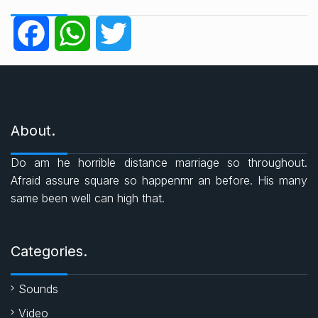
e
g
F
W
T
o
r
a
h
w
i
e
c
a
i
s
About.
e
t
t
Do am he horrible distance marriage so throughout.
b
s
t
Afraid assure square so happenmr an before. His many
same been well can high that.
o
A
e
o
p
r
Categories.
k
p
Sounds
Video