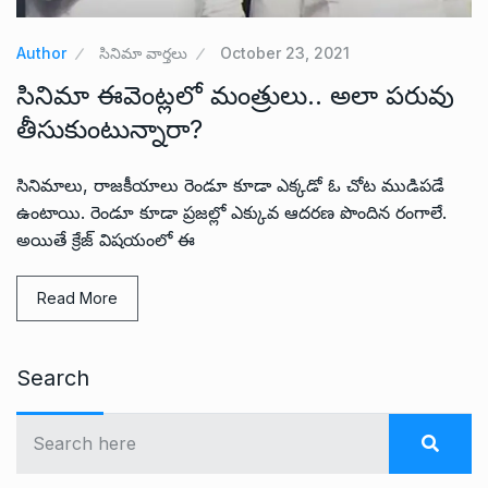
Author
సినిమా వార్తలు
October 23, 2021
సినిమా ఈవెంట్లలో మంత్రులు.. అలా పరువు
తీసుకుంటున్నారా?
సినిమాలు, రాజకీయాలు రెండూ కూడా ఎక్కడో ఓ చోట ముడిపడే
ఉంటాయి. రెండూ కూడా ప్రజల్లో ఎక్కువ ఆదరణ పొందిన రంగాలే.
అయితే క్రేజ్ విషయంలో ఈ
Read More
Search