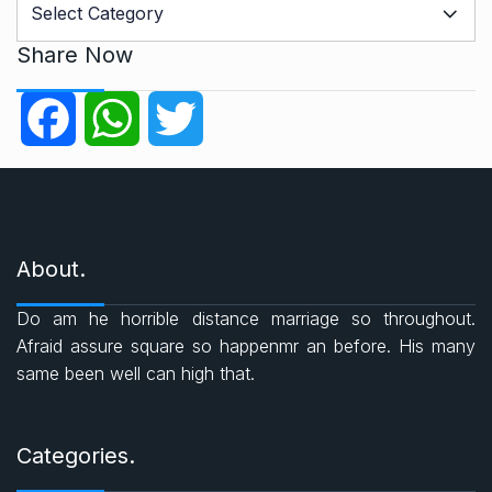
a
t
Share Now
e
g
F
W
T
o
r
a
h
w
i
e
c
a
i
s
About.
e
t
t
Do am he horrible distance marriage so throughout.
b
s
t
Afraid assure square so happenmr an before. His many
same been well can high that.
o
A
e
o
p
r
Categories.