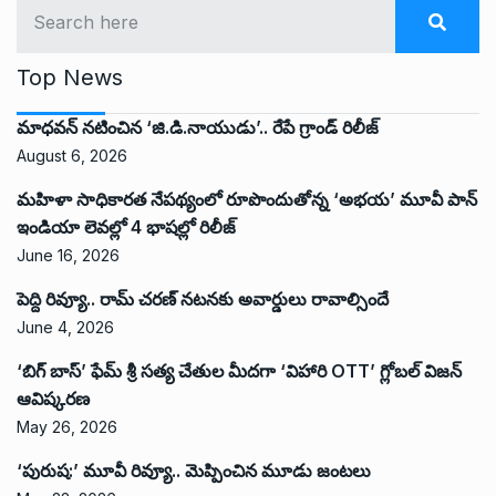
Top News
మాధవన్ నటించిన ‘జి.డి.నాయుడు’.. రేపే గ్రాండ్ రిలీజ్
August 6, 2026
మహిళా సాధికారత నేపథ్యంలో రూపొందుతోన్న ‘అభ‌య‌’ మూవీ పాన్
ఇండియా లెవ‌ల్లో 4 భాష‌ల్లో రిలీజ్
June 16, 2026
పెద్ది రివ్యూ.. రామ్ చరణ్ నటనకు అవార్డులు రావాల్సిందే
June 4, 2026
‘బిగ్ బాస్’ ఫేమ్ శ్రీ సత్య చేతుల మీదగా ‘విహారి OTT’ గ్లోబల్ విజన్
ఆవిష్కరణ
May 26, 2026
‘పురుష:’ మూవీ రివ్యూ.. మెప్పించిన మూడు జంటలు