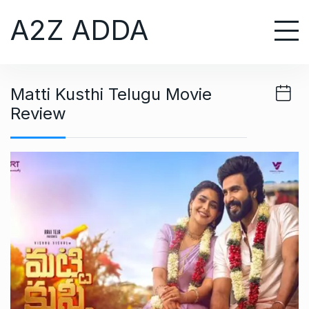
S
A2Z ADDA
k
i
p
t
Matti Kusthi Telugu Movie
o
Review
c
o
n
t
e
n
t