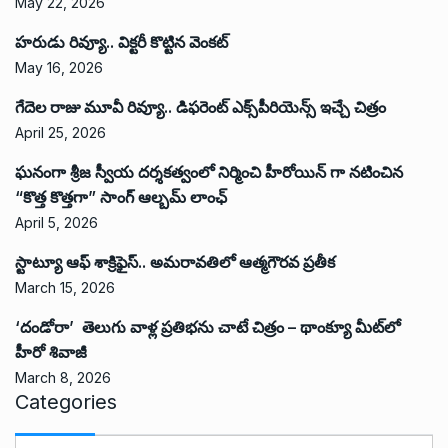
May 22, 2026
హరుడు రివ్యూ.. విక్టరీ కొట్టిన వెంకట్
May 16, 2026
గేదెల రాజు మూవీ రివ్యూ.. డిఫరెంట్ ఎక్స్‌పీరియెన్స్ ఇచ్చే చిత్రం
April 25, 2026
ఘనంగా శ్రీజ స్వీయ దర్శకత్వంలో నిర్మించి హీరోయిన్ గా నటించిన
“కొత్త కొత్తగా” సాంగ్ ఆల్బమ్ లాంఛ్
April 5, 2026
స్టాట్యూ ఆఫ్ శాక్రిఫైస్.. అమరావతిలో ఆత్మగౌరవ ప్రతీక
March 15, 2026
‘దండోరా’ తెలుగు వాళ్ల ప్రతిభను చాటే చిత్రం – థాంక్యూ మీట్‌లో
హీరో శివాజీ
March 8, 2026
Categories
C