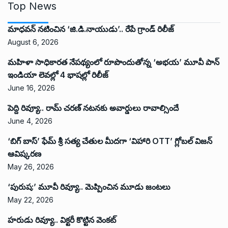
Top News
మాధవన్ నటించిన ‘జి.డి.నాయుడు’.. రేపే గ్రాండ్ రిలీజ్
August 6, 2026
మహిళా సాధికారత నేపథ్యంలో రూపొందుతోన్న ‘అభ‌య‌’ మూవీ పాన్
ఇండియా లెవ‌ల్లో 4 భాష‌ల్లో రిలీజ్
June 16, 2026
పెద్ది రివ్యూ.. రామ్ చరణ్ నటనకు అవార్డులు రావాల్సిందే
June 4, 2026
‘బిగ్ బాస్’ ఫేమ్ శ్రీ సత్య చేతుల మీదగా ‘విహారి OTT’ గ్లోబల్ విజన్
ఆవిష్కరణ
May 26, 2026
‘పురుష:’ మూవీ రివ్యూ.. మెప్పించిన మూడు జంటలు
May 22, 2026
హరుడు రివ్యూ.. విక్టరీ కొట్టిన వెంకట్