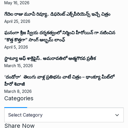
May 16, 2026
గేదెల రాజు మూవీ రివ్యూ.. డిఫరెంట్ ఎక్స్‌పీరియెన్స్ ఇచ్చే చిత్రం
April 25, 2026
ఘనంగా శ్రీజ స్వీయ దర్శకత్వంలో నిర్మించి హీరోయిన్ గా నటించిన
“కొత్త కొత్తగా” సాంగ్ ఆల్బమ్ లాంఛ్
April 5, 2026
స్టాట్యూ ఆఫ్ శాక్రిఫైస్.. అమరావతిలో ఆత్మగౌరవ ప్రతీక
March 15, 2026
‘దండోరా’ తెలుగు వాళ్ల ప్రతిభను చాటే చిత్రం – థాంక్యూ మీట్‌లో
హీరో శివాజీ
March 8, 2026
Categories
C
a
t
Share Now