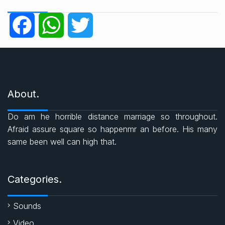
e
g
F
W
T
o
r
a
h
w
i
e
c
a
i
s
About.
e
t
t
Do am he horrible distance marriage so throughout.
b
s
t
Afraid assure square so happenmr an before. His many
same been well can high that.
o
A
e
o
p
r
Categories.
k
p
Sounds
Video