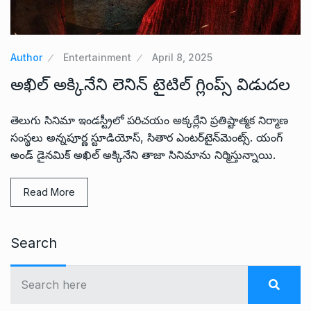
Author
Entertainment
April 8, 2025
అఖిల్ అక్కినేని లెనిన్ టైటిల్ గ్లింప్స్ విడుదల
తెలుగు సినిమా ఇండ‌స్ట్రీలో ప‌రిచ‌యం అక్క‌ర్లేని ప్ర‌తిష్టాత్మ‌క నిర్మాణ
సంస్థ‌లు అన్న‌పూర్ణ స్టూడియోస్‌, సితార ఎంట‌ర్‌టైన్‌మెంట్స్. యంగ్
అండ్ డైన‌మిక్ అఖిల్ అక్కినేని తాజా సినిమాను నిర్మిస్తున్నాయి.
Read More
Search