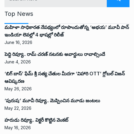
Top News
మహిళా సాధికారత నేపథ్యంలో రూపొందుతోన్న ‘అభ‌య‌’ మూవీ పాన్
ఇండియా లెవ‌ల్లో 4 భాష‌ల్లో రిలీజ్
June 16, 2026
పెద్ది రివ్యూ.. రామ్ చరణ్ నటనకు అవార్డులు రావాల్సిందే
June 4, 2026
‘బిగ్ బాస్’ ఫేమ్ శ్రీ సత్య చేతుల మీదగా ‘విహారి OTT’ గ్లోబల్ విజన్
ఆవిష్కరణ
May 26, 2026
‘పురుష:’ మూవీ రివ్యూ.. మెప్పించిన మూడు జంటలు
May 22, 2026
హరుడు రివ్యూ.. విక్టరీ కొట్టిన వెంకట్
May 16, 2026