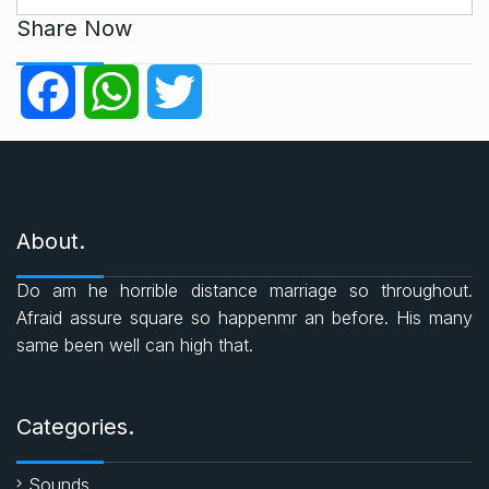
t
Share Now
e
g
F
W
T
o
r
a
h
w
i
e
c
a
i
s
About.
e
t
t
Do am he horrible distance marriage so throughout.
b
s
t
Afraid assure square so happenmr an before. His many
same been well can high that.
o
A
e
o
p
r
Categories.
k
p
Sounds