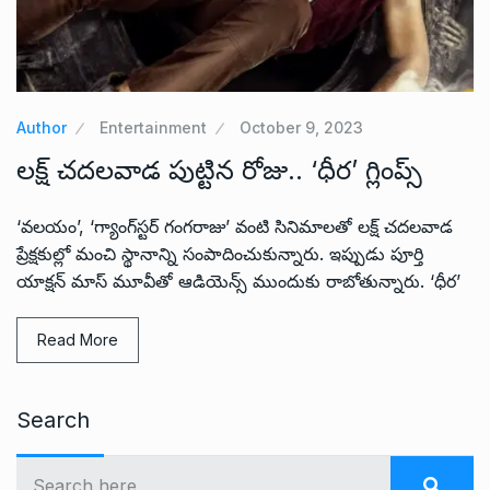
Author
Entertainment
October 9, 2023
లక్ష్ చదలవాడ పుట్టిన రోజు.. ‘ధీర’ గ్లింప్స్
‘వలయం’, ‘గ్యాంగ్‌స్టర్ గంగరాజు’ వంటి సినిమాలతో లక్ష్ చదలవాడ
ప్రేక్షకుల్లో మంచి స్థానాన్ని సంపాదించుకున్నారు. ఇప్పుడు పూర్తి
యాక్షన్ మాస్ మూవీతో ఆడియెన్స్‌ ముందుకు రాబోతున్నారు. ‘ధీర’
Read More
Search