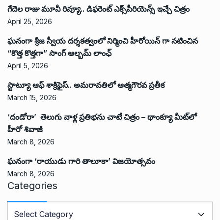
గేదెల రాజు మూవీ రివ్యూ.. డిఫరెంట్ ఎక్స్‌పీరియెన్స్ ఇచ్చే చిత్రం
April 25, 2026
ఘనంగా శ్రీజ స్వీయ దర్శకత్వంలో నిర్మించి హీరోయిన్ గా నటించిన
“కొత్త కొత్తగా” సాంగ్ ఆల్బమ్ లాంఛ్
April 5, 2026
స్టాట్యూ ఆఫ్ శాక్రిఫైస్.. అమరావతిలో ఆత్మగౌరవ ప్రతీక
March 15, 2026
‘దండోరా’ తెలుగు వాళ్ల ప్రతిభను చాటే చిత్రం – థాంక్యూ మీట్‌లో
హీరో శివాజీ
March 8, 2026
ఘనంగా ‘రాయుడు గారి తాలూకా’ విజయోత్సవం
March 8, 2026
Categories
C
a