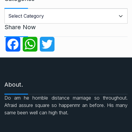
C
a
t
Share Now
e
g
F
W
T
o
r
a
h
w
i
e
c
a
i
s
About.
e
t
t
Do am he horrible distance marriage so throughout.
b
s
t
Afraid assure square so happenmr an before. His many
same been well can high that.
o
A
e