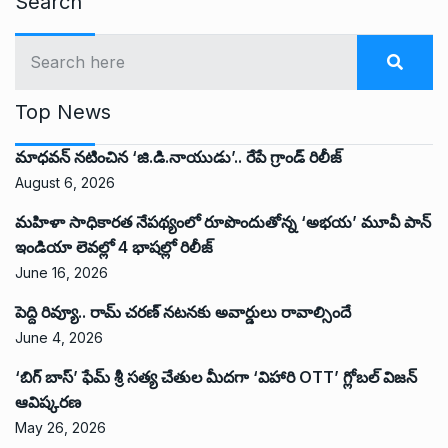
Search
Top News
మాధవన్ నటించిన ‘జి.డి.నాయుడు’.. రేపే గ్రాండ్ రిలీజ్
August 6, 2026
మహిళా సాధికారత నేపథ్యంలో రూపొందుతోన్న ‘అభ‌య‌’ మూవీ పాన్
ఇండియా లెవ‌ల్లో 4 భాష‌ల్లో రిలీజ్
June 16, 2026
పెద్ది రివ్యూ.. రామ్ చరణ్ నటనకు అవార్డులు రావాల్సిందే
June 4, 2026
‘బిగ్ బాస్’ ఫేమ్ శ్రీ సత్య చేతుల మీదగా ‘విహారి OTT’ గ్లోబల్ విజన్
ఆవిష్కరణ
May 26, 2026