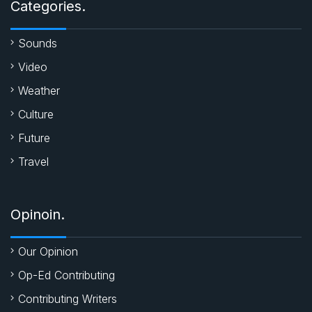
o
p
r
Categories.
k
p
Sounds
Video
Weather
Culture
Future
Travel
Opinoin.
Our Opinion
Op-Ed Contributing
Contributing Writers