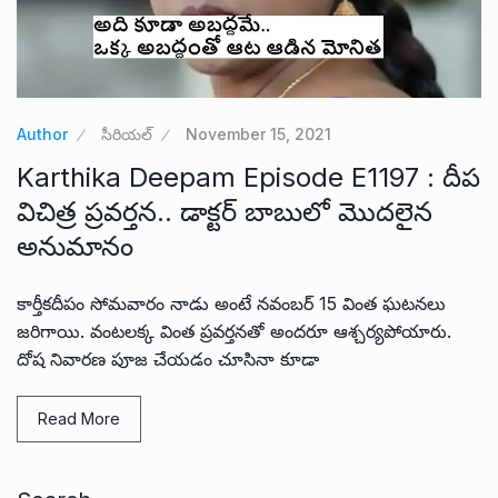
Author
సీరియల్
November 15, 2021
Karthika Deepam Episode E1197 : దీప
విచిత్ర ప్రవర్తన.. డాక్టర్ బాబులో మొదలైన
అనుమానం
కార్తీకదీపం సోమవారం నాడు అంటే నవంబర్ 15 వింత ఘటనలు
జరిగాయి. వంటలక్క వింత ప్రవర్తనతో అందరూ ఆశ్చర్యపోయారు.
దోష నివారణ పూజ చేయడం చూసినా కూడా
Read More