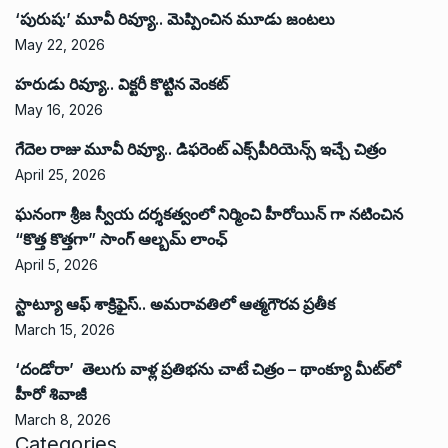
‘పురుష:’ మూవీ రివ్యూ.. మెప్పించిన మూడు జంటలు
May 22, 2026
హరుడు రివ్యూ.. విక్టరీ కొట్టిన వెంకట్
May 16, 2026
గేదెల రాజు మూవీ రివ్యూ.. డిఫరెంట్ ఎక్స్‌పీరియెన్స్ ఇచ్చే చిత్రం
April 25, 2026
ఘనంగా శ్రీజ స్వీయ దర్శకత్వంలో నిర్మించి హీరోయిన్ గా నటించిన
“కొత్త కొత్తగా” సాంగ్ ఆల్బమ్ లాంఛ్
April 5, 2026
స్టాట్యూ ఆఫ్ శాక్రిఫైస్.. అమరావతిలో ఆత్మగౌరవ ప్రతీక
March 15, 2026
‘దండోరా’ తెలుగు వాళ్ల ప్రతిభను చాటే చిత్రం – థాంక్యూ మీట్‌లో
హీరో శివాజీ
March 8, 2026
Categories