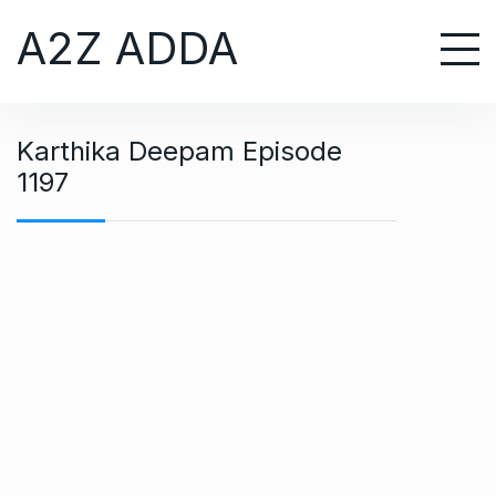
S
A2Z ADDA
k
i
p
t
Karthika Deepam Episode
o
1197
c
o
n
t
e
n
t