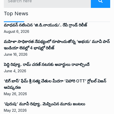
Top News
మాధవన్ నటించిన ‘జి.డి.నాయుడు’.. రేపే గ్రాండ్ రిలీజ్
August 6, 2026
మహిళా సాధికారత నేపథ్యంలో రూపొందుతోన్న ‘అభ‌య‌’ మూవీ పాన్
ఇండియా లెవ‌ల్లో 4 భాష‌ల్లో రిలీజ్
June 16, 2026
పెద్ది రివ్యూ.. రామ్ చరణ్ నటనకు అవార్డులు రావాల్సిందే
June 4, 2026
‘బిగ్ బాస్’ ఫేమ్ శ్రీ సత్య చేతుల మీదగా ‘విహారి OTT’ గ్లోబల్ విజన్
ఆవిష్కరణ
May 26, 2026
‘పురుష:’ మూవీ రివ్యూ.. మెప్పించిన మూడు జంటలు
May 22, 2026