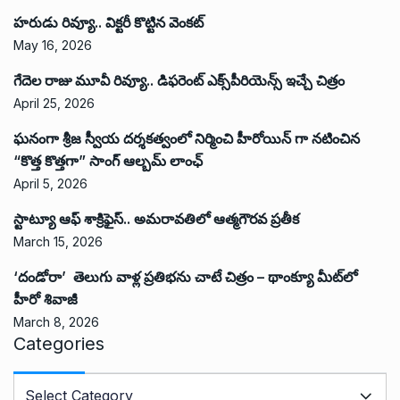
హరుడు రివ్యూ.. విక్టరీ కొట్టిన వెంకట్
May 16, 2026
గేదెల రాజు మూవీ రివ్యూ.. డిఫరెంట్ ఎక్స్‌పీరియెన్స్ ఇచ్చే చిత్రం
April 25, 2026
ఘనంగా శ్రీజ స్వీయ దర్శకత్వంలో నిర్మించి హీరోయిన్ గా నటించిన
“కొత్త కొత్తగా” సాంగ్ ఆల్బమ్ లాంఛ్
April 5, 2026
స్టాట్యూ ఆఫ్ శాక్రిఫైస్.. అమరావతిలో ఆత్మగౌరవ ప్రతీక
March 15, 2026
‘దండోరా’ తెలుగు వాళ్ల ప్రతిభను చాటే చిత్రం – థాంక్యూ మీట్‌లో
హీరో శివాజీ
March 8, 2026
Categories
C