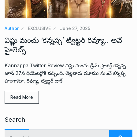
Author
EXCLUSIVE
June 27, 2025
విష్ణు మంచు ‘కన్నప్ప’ ట్విట్టర్ రివ్యూ.. అవే
హైలెట్స్
Kannappa Twitter Review విష్ణు మంచు డ్రీమ్ ప్రాజెక్ట్ కన్నప్ప
జూన్ 27న థియేటర్లోకి వచ్చింది. తెల్లవారు ఝాము నుంచే కన్నప్ప
హంగామా, రివ్యూ, ట్విట్టర్ టాక్
Read More
Search