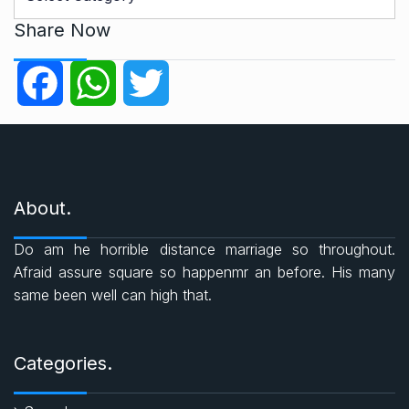
a
t
Share Now
e
g
F
W
T
o
r
a
h
w
i
e
c
a
i
s
About.
e
t
t
Do am he horrible distance marriage so throughout.
b
s
t
Afraid assure square so happenmr an before. His many
same been well can high that.
o
A
e
o
p
r
Categories.
k
p