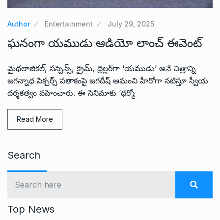
Author
Entertainment
July 29, 2025
ఘనంగా యముడు ఆడియో లాంచ్ ఈవెంట్
మైథలాజికల్, సస్పెన్స్, క్రైమ్, థ్రిల్లర్‌గా ‘యముడు’ అనే చిత్రాన్ని
జగన్నాధ పిక్చర్స్ పతాకంపై జగదీష్ ఆమంచి హీరోగా నటిస్తూ స్వీయ
దర్శకత్వం వహించారు. ఈ సినిమాకు ‘ధర్మో
Read More
Search
Top News