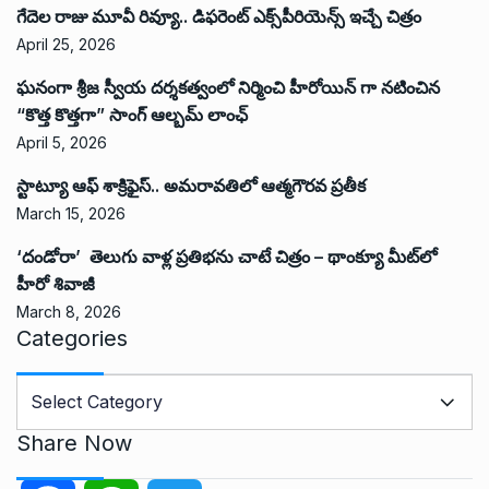
గేదెల రాజు మూవీ రివ్యూ.. డిఫరెంట్ ఎక్స్‌పీరియెన్స్ ఇచ్చే చిత్రం
April 25, 2026
ఘనంగా శ్రీజ స్వీయ దర్శకత్వంలో నిర్మించి హీరోయిన్ గా నటించిన
“కొత్త కొత్తగా” సాంగ్ ఆల్బమ్ లాంఛ్
April 5, 2026
స్టాట్యూ ఆఫ్ శాక్రిఫైస్.. అమరావతిలో ఆత్మగౌరవ ప్రతీక
March 15, 2026
‘దండోరా’ తెలుగు వాళ్ల ప్రతిభను చాటే చిత్రం – థాంక్యూ మీట్‌లో
హీరో శివాజీ
March 8, 2026
Categories
C
a
t
Share Now
e