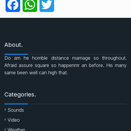
g
F
W
T
o
r
a
h
w
i
e
c
a
i
s
About.
e
t
t
Do am he horrible distance marriage so throughout.
b
s
t
Afraid assure square so happenmr an before. His many
same been well can high that.
o
A
e
o
p
r
Categories.
k
p
Sounds
Video
Weather