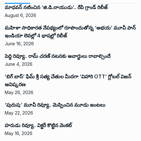
మాధవన్ నటించిన ‘జి.డి.నాయుడు’.. రేపే గ్రాండ్ రిలీజ్
August 6, 2026
మహిళా సాధికారత నేపథ్యంలో రూపొందుతోన్న ‘అభ‌య‌’ మూవీ పాన్
ఇండియా లెవ‌ల్లో 4 భాష‌ల్లో రిలీజ్
June 16, 2026
పెద్ది రివ్యూ.. రామ్ చరణ్ నటనకు అవార్డులు రావాల్సిందే
June 4, 2026
‘బిగ్ బాస్’ ఫేమ్ శ్రీ సత్య చేతుల మీదగా ‘విహారి OTT’ గ్లోబల్ విజన్
ఆవిష్కరణ
May 26, 2026
‘పురుష:’ మూవీ రివ్యూ.. మెప్పించిన మూడు జంటలు
May 22, 2026
హరుడు రివ్యూ.. విక్టరీ కొట్టిన వెంకట్
May 16, 2026