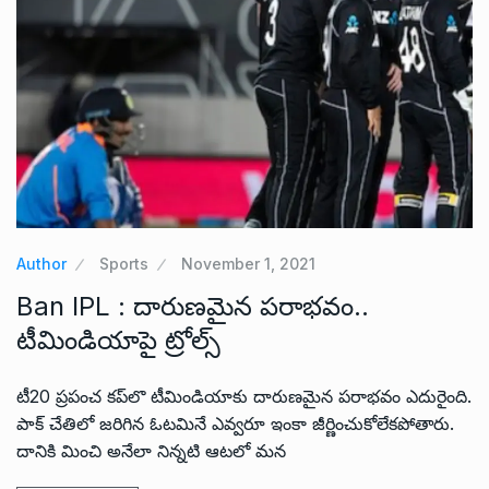
Author
Sports
November 1, 2021
Ban IPL : దారుణమైన పరాభవం..
టీమిండియాపై ట్రోల్స్
టీ20 ప్రపంచ కప్‌లొ టీమిండియాకు దారుణమైన పరాభవం ఎదురైంది.
పాక్ చేతిలో జరిగిన ఓటమినే ఎవ్వరూ ఇంకా జీర్ణించుకోలేకపోతారు.
దానికి మించి అనేలా నిన్నటి ఆటలో మన