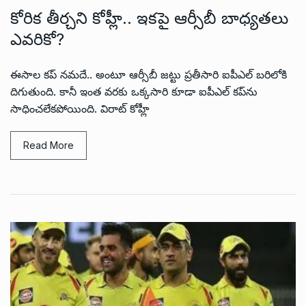
కోరిక తీర్చని కోహ్లీ.. ఇకపై ఆర్సీబీ బాధ్యతలు
ఎవరికో?
ఈసాల కప్ నమదే.. అంటూ ఆర్సీబీ జట్టు ప్రతీసారి ఐపీఎల్ బరిలోకి
దిగుతుంది. కానీ ఇంత వరకు ఒక్కసారి కూడా ఐపీఎల్ కప్‌ను
సాధించలేకపోయింది. విరాట్ కోహ్లీ
Read More