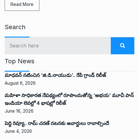
Read More
Search
Top News
మాధవన్ నటించిన ‘జి.డి.నాయుడు’.. రేపే గ్రాండ్ రిలీజ్
August 6, 2026
మహిళా సాధికారత నేపథ్యంలో రూపొందుతోన్న ‘అభ‌య‌’ మూవీ పాన్
ఇండియా లెవ‌ల్లో 4 భాష‌ల్లో రిలీజ్
June 16, 2026
పెద్ది రివ్యూ.. రామ్ చరణ్ నటనకు అవార్డులు రావాల్సిందే
June 4, 2026