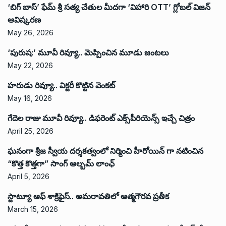
‘బిగ్ బాస్’ ఫేమ్ శ్రీ సత్య చేతుల మీదగా ‘విహారి OTT’ గ్లోబల్ విజన్
ఆవిష్కరణ
May 26, 2026
‘పురుష:’ మూవీ రివ్యూ.. మెప్పించిన మూడు జంటలు
May 22, 2026
హరుడు రివ్యూ.. విక్టరీ కొట్టిన వెంకట్
May 16, 2026
గేదెల రాజు మూవీ రివ్యూ.. డిఫరెంట్ ఎక్స్‌పీరియెన్స్ ఇచ్చే చిత్రం
April 25, 2026
ఘనంగా శ్రీజ స్వీయ దర్శకత్వంలో నిర్మించి హీరోయిన్ గా నటించిన
“కొత్త కొత్తగా” సాంగ్ ఆల్బమ్ లాంఛ్
April 5, 2026
స్టాట్యూ ఆఫ్ శాక్రిఫైస్.. అమరావతిలో ఆత్మగౌరవ ప్రతీక
March 15, 2026