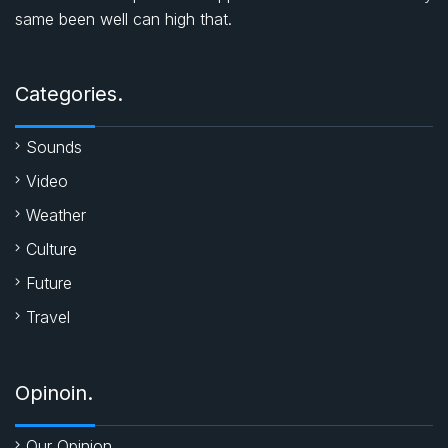
same been well can high that.
o
A
e
o
p
r
Categories.
k
p
Sounds
Video
Weather
Culture
Future
Travel
Opinoin.
Our Opinion