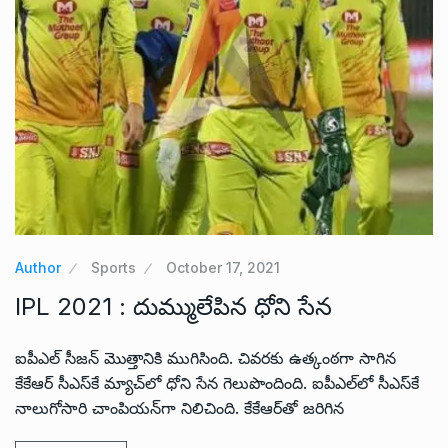
Author
Sports
October 17, 2021
IPL 2021 : దుమ్ములేపిన ధోని సేన
ఐపీఎల్ సీజన్ మొత్తానికి ముగిసింది. చివరకు ఉత్కంఠగా సాగిన
కేకేఆర్ సీఎస్‌కే మ్యాచ్‌లో ధోని సేన గెలుపొందింది. ఐపీఎల్‌లో సీఎస్‌కే
నాలుగోసారి చాంపియన్‌గా నిలిచింది. కేకేఆర్‌తో జరిగిన