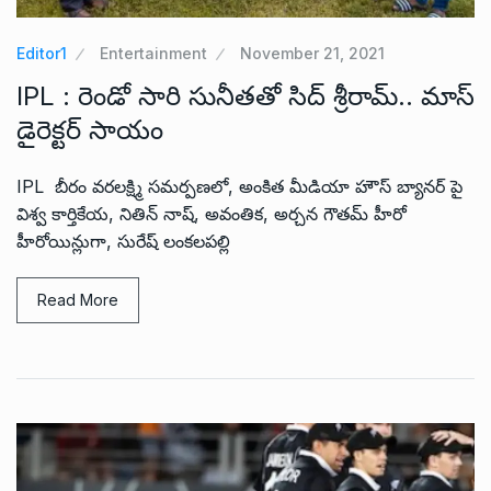
Editor1
Entertainment
November 21, 2021
IPL : రెండో సారి సునీతతో సిద్ శ్రీరామ్.. మాస్
డైరెక్టర్ సాయం
IPL బీరం వరలక్ష్మి సమర్పణలో, అంకిత మీడియా హౌస్ బ్యానర్ పై
విశ్వ కార్తికేయ, నితిన్ నాష్, అవంతిక, అర్చన గౌతమ్ హీరో
హీరోయిన్లుగా, సురేష్ లంకలపల్లి
Read More