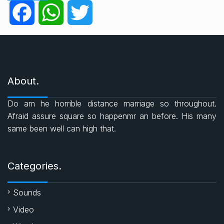
g
F
W
T
o
r
a
h
w
i
e
c
a
i
s
About.
e
t
t
Do am he horrible distance marriage so throughout.
b
s
t
Afraid assure square so happenmr an before. His many
same been well can high that.
o
A
e
o
p
r
Categories.
k
p
Sounds
Video