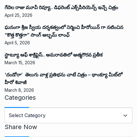
గేదెల రాజు మూవీ రివ్యూ.. డిఫరెంట్ ఎక్స్‌పీరియెన్స్ ఇచ్చే చిత్రం
April 25, 2026
ఘనంగా శ్రీజ స్వీయ దర్శకత్వంలో నిర్మించి హీరోయిన్ గా నటించిన
“కొత్త కొత్తగా” సాంగ్ ఆల్బమ్ లాంఛ్
April 5, 2026
స్టాట్యూ ఆఫ్ శాక్రిఫైస్.. అమరావతిలో ఆత్మగౌరవ ప్రతీక
March 15, 2026
‘దండోరా’ తెలుగు వాళ్ల ప్రతిభను చాటే చిత్రం – థాంక్యూ మీట్‌లో
హీరో శివాజీ
March 8, 2026
Categories
C
a
t
Share Now
e