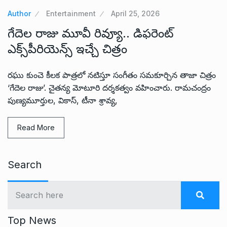
Author
Entertainment
April 25, 2026
గేదెల రాజు మూవీ రివ్యూ.. డిఫరెంట్
ఎక్స్‌పీరియెన్స్ ఇచ్చే చిత్రం
రఘు కుంచె కీలక పాత్రలో నటిస్తూ సంగీతం సమకూర్చిన తాజా చిత్రం
‘గేదెల రాజు’. చైతన్య మోటూరి దర్శకత్వం వహించారు. రామచంద్రం
పుణ్యమూర్తుల, వికాస్, టీనా శ్రావ్య,
Read More
Search
Top News