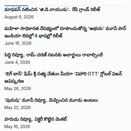
మాధవన్ నటించిన ‘జి.డి.నాయుడు’.. రేపే గ్రాండ్ రిలీజ్
August 6, 2026
మహిళా సాధికారత నేపథ్యంలో రూపొందుతోన్న ‘అభ‌య‌’ మూవీ పాన్
ఇండియా లెవ‌ల్లో 4 భాష‌ల్లో రిలీజ్
June 16, 2026
పెద్ది రివ్యూ.. రామ్ చరణ్ నటనకు అవార్డులు రావాల్సిందే
June 4, 2026
‘బిగ్ బాస్’ ఫేమ్ శ్రీ సత్య చేతుల మీదగా ‘విహారి OTT’ గ్లోబల్ విజన్
ఆవిష్కరణ
May 26, 2026
‘పురుష:’ మూవీ రివ్యూ.. మెప్పించిన మూడు జంటలు
May 22, 2026
హరుడు రివ్యూ.. విక్టరీ కొట్టిన వెంకట్
May 16, 2026