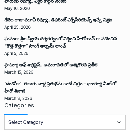
హరుడు రివ్యూ.. విక్టరీ కొట్టిన వెంకట్
May 16, 2026
గేదెల రాజు మూవీ రివ్యూ.. డిఫరెంట్ ఎక్స్‌పీరియెన్స్ ఇచ్చే చిత్రం
April 25, 2026
ఘనంగా శ్రీజ స్వీయ దర్శకత్వంలో నిర్మించి హీరోయిన్ గా నటించిన
“కొత్త కొత్తగా” సాంగ్ ఆల్బమ్ లాంఛ్
April 5, 2026
స్టాట్యూ ఆఫ్ శాక్రిఫైస్.. అమరావతిలో ఆత్మగౌరవ ప్రతీక
March 15, 2026
‘దండోరా’ తెలుగు వాళ్ల ప్రతిభను చాటే చిత్రం – థాంక్యూ మీట్‌లో
హీరో శివాజీ
March 8, 2026
Categories
C
a