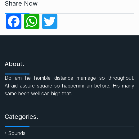
t
Share Now
e
g
F
W
T
o
r
a
h
w
i
e
c
a
i
s
About.
e
t
t
Do am he horrible distance marriage so throughout.
b
s
t
Afraid assure square so happenmr an before. His many
same been well can high that.
o
A
e
o
p
r
Categories.
k
p
Sounds