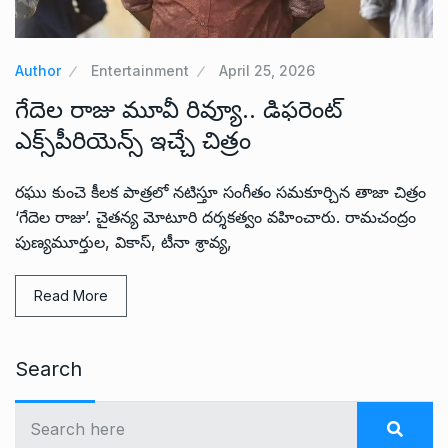
Author
Entertainment
April 25, 2026
గేదెల రాజు మూవీ రివ్యూ.. డిఫరెంట్
ఎక్స్‌పీరియెన్స్ ఇచ్చే చిత్రం
రఘు కుంచె కీలక పాత్రలో నటిస్తూ సంగీతం సమకూర్చిన తాజా చిత్రం
‘గేదెల రాజు’. చైతన్య మోటూరి దర్శకత్వం వహించారు. రామచంద్రం
పుణ్యమూర్తుల, వికాస్, టీనా శ్రావ్య,
Read More
Search