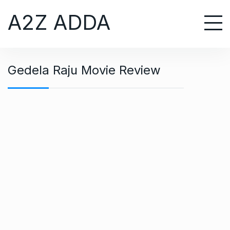
S
A2Z ADDA
k
i
p
t
Gedela Raju Movie Review
o
c
o
n
t
e
n
t