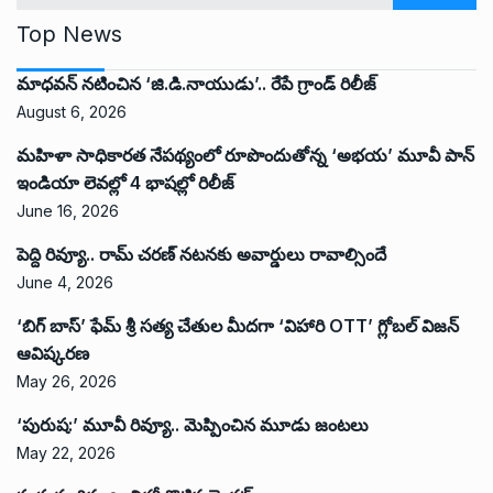
Top News
మాధవన్ నటించిన ‘జి.డి.నాయుడు’.. రేపే గ్రాండ్ రిలీజ్
August 6, 2026
మహిళా సాధికారత నేపథ్యంలో రూపొందుతోన్న ‘అభ‌య‌’ మూవీ పాన్
ఇండియా లెవ‌ల్లో 4 భాష‌ల్లో రిలీజ్
June 16, 2026
పెద్ది రివ్యూ.. రామ్ చరణ్ నటనకు అవార్డులు రావాల్సిందే
June 4, 2026
‘బిగ్ బాస్’ ఫేమ్ శ్రీ సత్య చేతుల మీదగా ‘విహారి OTT’ గ్లోబల్ విజన్
ఆవిష్కరణ
May 26, 2026
‘పురుష:’ మూవీ రివ్యూ.. మెప్పించిన మూడు జంటలు
May 22, 2026