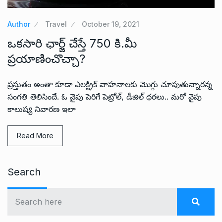
Author
Travel
October 19, 2021
ఒకసారి ఛార్జ్‌ చేస్తే 750 కి.మీ
ప్రయాణించొచ్చా?
ప్రస్తుతం అంతా కూడా ఎలక్ట్రిక్ వాహనాలకు మొగ్గు చూపుతున్నారన్న
సంగతి తెలిసిందే. ఓ వైపు పెరిగే పెట్రోల్, డీజిల్ ధరలు.. మరో వైపు
కాలుష్య నివారణ ఇలా
Read More
Search