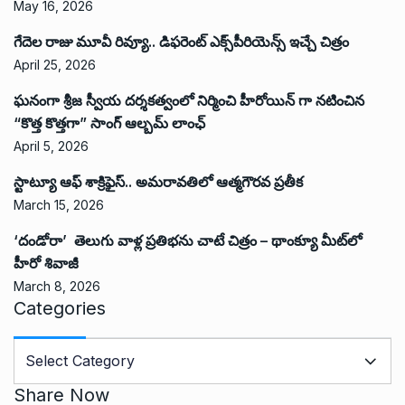
May 16, 2026
గేదెల రాజు మూవీ రివ్యూ.. డిఫరెంట్ ఎక్స్‌పీరియెన్స్ ఇచ్చే చిత్రం
April 25, 2026
ఘనంగా శ్రీజ స్వీయ దర్శకత్వంలో నిర్మించి హీరోయిన్ గా నటించిన
“కొత్త కొత్తగా” సాంగ్ ఆల్బమ్ లాంఛ్
April 5, 2026
స్టాట్యూ ఆఫ్ శాక్రిఫైస్.. అమరావతిలో ఆత్మగౌరవ ప్రతీక
March 15, 2026
‘దండోరా’ తెలుగు వాళ్ల ప్రతిభను చాటే చిత్రం – థాంక్యూ మీట్‌లో
హీరో శివాజీ
March 8, 2026
Categories
C
a
t
Share Now