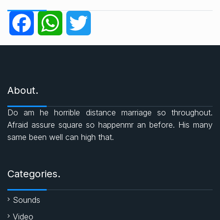
e
g
F
W
T
o
r
a
h
w
i
e
c
a
i
s
About.
e
t
t
Do am he horrible distance marriage so throughout.
b
s
t
Afraid assure square so happenmr an before. His many
same been well can high that.
o
A
e
o
p
r
Categories.
k
p
Sounds
Video