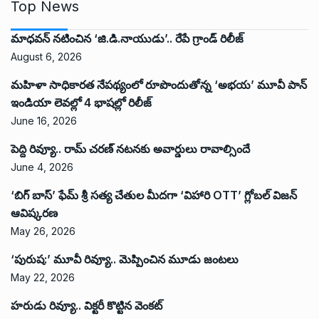
Top News
మాధవన్ నటించిన ‘జి.డి.నాయుడు’.. రేపే గ్రాండ్ రిలీజ్
August 6, 2026
మహిళా సాధికారత నేపథ్యంలో రూపొందుతోన్న ‘అభ‌య‌’ మూవీ పాన్
ఇండియా లెవ‌ల్లో 4 భాష‌ల్లో రిలీజ్
June 16, 2026
పెద్ది రివ్యూ.. రామ్ చరణ్ నటనకు అవార్డులు రావాల్సిందే
June 4, 2026
‘బిగ్ బాస్’ ఫేమ్ శ్రీ సత్య చేతుల మీదగా ‘విహారి OTT’ గ్లోబల్ విజన్
ఆవిష్కరణ
May 26, 2026
‘పురుష:’ మూవీ రివ్యూ.. మెప్పించిన మూడు జంటలు
May 22, 2026
హరుడు రివ్యూ.. విక్టరీ కొట్టిన వెంకట్