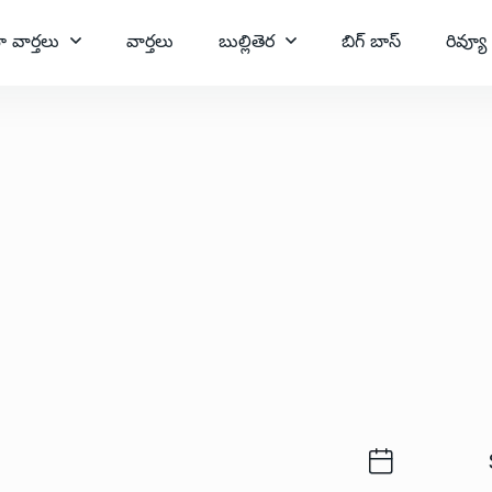
ా వార్తలు
వార్తలు
బుల్లితెర
బిగ్ బాస్
రివ్యూ