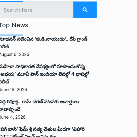
Top News
మాధవన్ నటించిన ‘జి.డి.నాయుడు’.. రేపే గ్రాండ్
రిలీజ్
August 6, 2026
మహిళా సాధికారత నేపథ్యంలో రూపొందుతోన్న
‘అభ‌య‌’ మూవీ పాన్ ఇండియా లెవ‌ల్లో 4 భాష‌ల్లో
రిలీజ్
June 16, 2026
పెద్ది రివ్యూ.. రామ్ చరణ్ నటనకు అవార్డులు
రావాల్సిందే
June 4, 2026
‘బిగ్ బాస్’ ఫేమ్ శ్రీ సత్య చేతుల మీదగా ‘విహారి
OTT’ గ్లోబల్ విజన్ ఆవిష్కరణ