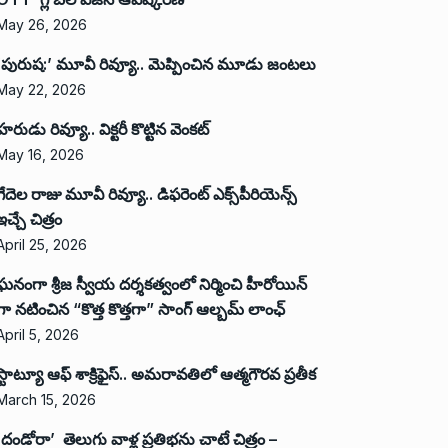
May 26, 2026
‘పురుష:’ మూవీ రివ్యూ.. మెప్పించిన మూడు జంటలు
May 22, 2026
హరుడు రివ్యూ.. విక్టరీ కొట్టిన వెంకట్
May 16, 2026
గేదెల రాజు మూవీ రివ్యూ.. డిఫరెంట్ ఎక్స్‌పీరియెన్స్
ఇచ్చే చిత్రం
April 25, 2026
ఘనంగా శ్రీజ స్వీయ దర్శకత్వంలో నిర్మించి హీరోయిన్
గా నటించిన “కొత్త కొత్తగా” సాంగ్ ఆల్బమ్ లాంఛ్
April 5, 2026
స్టాట్యూ ఆఫ్ శాక్రిఫైస్.. అమరావతిలో ఆత్మగౌరవ ప్రతీక
March 15, 2026
‘దండోరా’ తెలుగు వాళ్ల ప్రతిభను చాటే చిత్రం –