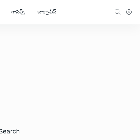
గాసిప్స్
బాక్సాఫీస్
Search