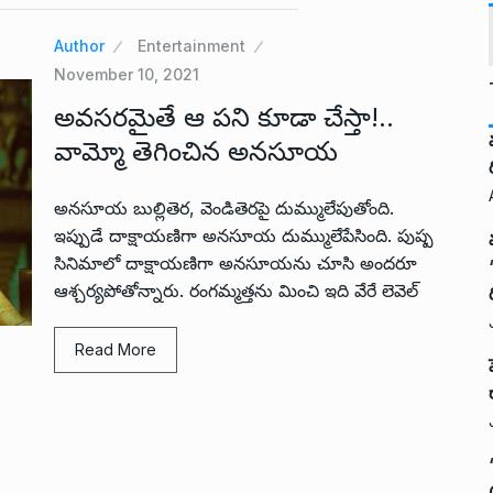
Author
Entertainment
November 10, 2021
అవసరమైతే ఆ పని కూడా చేస్తా!..
వామ్మో తెగించిన అనసూయ
అనసూయ బుల్లితెర, వెండితెరపై దుమ్ములేపుతోంది.
ఇప్పుడే దాక్షాయణిగా అనసూయ దుమ్ములేపేసింది. పుష్ప
సినిమాలో దాక్షాయణిగా అనసూయను చూసి అందరూ
ఆశ్చర్యపోతోన్నారు. రంగమ్మత్తను మించి ఇది వేరే లెవెల్
Read More