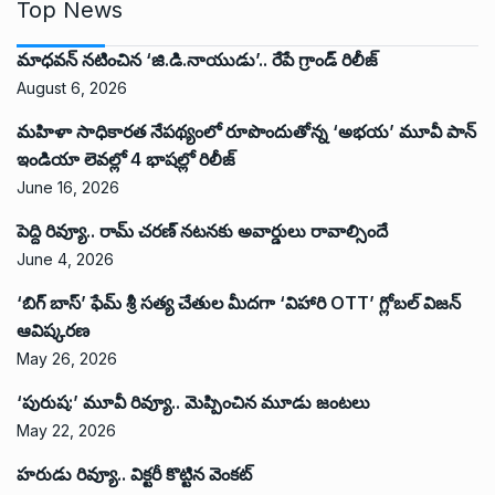
Top News
మాధవన్ నటించిన ‘జి.డి.నాయుడు’.. రేపే గ్రాండ్ రిలీజ్
August 6, 2026
మహిళా సాధికారత నేపథ్యంలో రూపొందుతోన్న ‘అభ‌య‌’ మూవీ పాన్
ఇండియా లెవ‌ల్లో 4 భాష‌ల్లో రిలీజ్
June 16, 2026
పెద్ది రివ్యూ.. రామ్ చరణ్ నటనకు అవార్డులు రావాల్సిందే
June 4, 2026
‘బిగ్ బాస్’ ఫేమ్ శ్రీ సత్య చేతుల మీదగా ‘విహారి OTT’ గ్లోబల్ విజన్
ఆవిష్కరణ
May 26, 2026
‘పురుష:’ మూవీ రివ్యూ.. మెప్పించిన మూడు జంటలు
May 22, 2026
హరుడు రివ్యూ.. విక్టరీ కొట్టిన వెంకట్