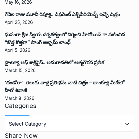
May 16, 2026
గేదెల రాజు మూవీ రివ్యూ.. డిఫరెంట్ ఎక్స్‌పీరియెన్స్ ఇచ్చే చిత్రం
April 25, 2026
ఘనంగా శ్రీజ స్వీయ దర్శకత్వంలో నిర్మించి హీరోయిన్ గా నటించిన
“కొత్త కొత్తగా” సాంగ్ ఆల్బమ్ లాంఛ్
April 5, 2026
స్టాట్యూ ఆఫ్ శాక్రిఫైస్.. అమరావతిలో ఆత్మగౌరవ ప్రతీక
March 15, 2026
‘దండోరా’ తెలుగు వాళ్ల ప్రతిభను చాటే చిత్రం – థాంక్యూ మీట్‌లో
హీరో శివాజీ
March 8, 2026
Categories
C
a
t
Share Now