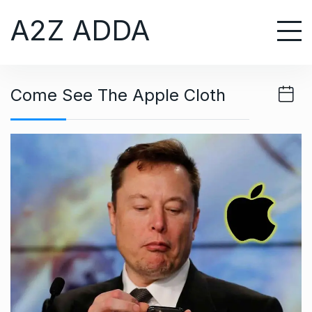
S
A2Z ADDA
k
i
p
t
Come See The Apple Cloth
o
c
o
n
t
e
n
t