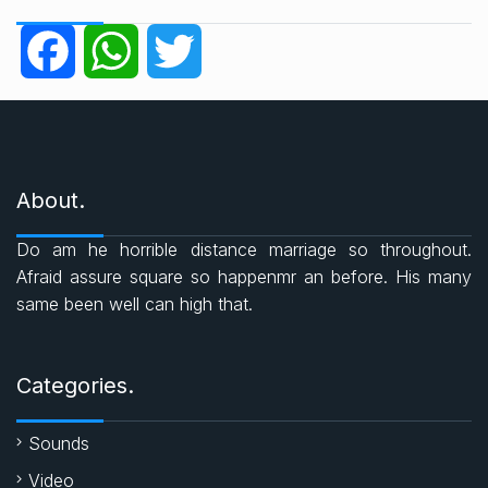
e
g
F
W
T
o
r
a
h
w
i
e
c
a
i
s
About.
e
t
t
Do am he horrible distance marriage so throughout.
b
s
t
Afraid assure square so happenmr an before. His many
same been well can high that.
o
A
e
o
p
r
Categories.
k
p
Sounds
Video