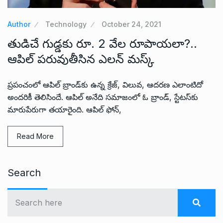
Author
Technology
October 24, 2021
తుడిచే గుడ్డకు రూ. 2 వేల రూపాయలా?..
ఆపిల్ పరువుతీసిన ఎలన్ మస్క్
ప్రపంచంలో ఆపిల్ బ్రాండ్‌కు ఉన్న క్రేజ్, విలువ, ఆదరణ ఎలాంటిదో
అందరికీ తెలిసిందే. ఆపిల్ అనేది సమాజంలో ఓ బ్రాండ్, స్టేటస్‌కు
మారుపేరుగా తయారైంది. ఆపిల్ ఫోన్,
Read More
Search