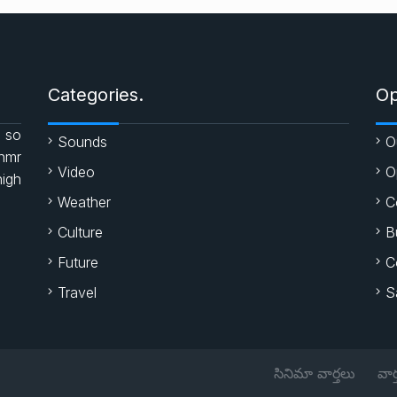
Categories.
Op
 so
Sounds
O
enmr
Video
O
high
Weather
C
Culture
B
Future
C
Travel
S
సినిమా వార్తలు
వార