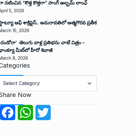
గా నటించిన “కొత్త కొత్తగా” సాంగ్ ఆల్బమ్ లాంఛ్
April 5, 2026
స్టాట్యూ ఆఫ్ శాక్రిఫైస్.. అమరావతిలో ఆత్మగౌరవ ప్రతీక
March 15, 2026
‘దండోరా’ తెలుగు వాళ్ల ప్రతిభను చాటే చిత్రం –
థాంక్యూ మీట్‌లో హీరో శివాజీ
March 8, 2026
Categories
C
a
Share Now
e
g
F
W
T
o
r
a
h
w