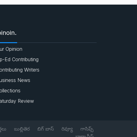
e
c
a
i
s
e
t
t
inoin.
b
s
t
ur Opinion
o
A
e
p-Ed Contributing
o
p
r
ontributing Writers
usiness News
k
p
ollections
aturday Review
్తలు
బుల్లితెర
బిగ్ బాస్
రివ్యూ
గాసిప్స్
బాక్సాఫీస్