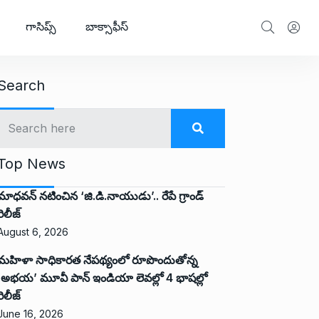
గాసిప్స్
బాక్సాఫీస్
Search
Top News
మాధవన్ నటించిన ‘జి.డి.నాయుడు’.. రేపే గ్రాండ్
రిలీజ్
August 6, 2026
మహిళా సాధికారత నేపథ్యంలో రూపొందుతోన్న
‘అభ‌య‌’ మూవీ పాన్ ఇండియా లెవ‌ల్లో 4 భాష‌ల్లో
రిలీజ్
June 16, 2026