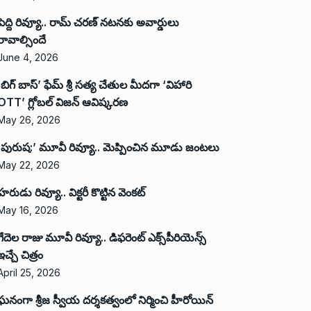
పెద్ది రివ్యూ.. రామ్ చరణ్ నటనకు అవార్డులు
రావాల్సిందే
June 4, 2026
‘బిగ్ బాస్’ ఫేమ్ శ్రీ సత్య చేతుల మీదగా ‘విహారి
OTT’ గ్లోబల్ విజన్ ఆవిష్కరణ
May 26, 2026
‘పురుష:’ మూవీ రివ్యూ.. మెప్పించిన మూడు జంటలు
May 22, 2026
హరుడు రివ్యూ.. విక్టరీ కొట్టిన వెంకట్
May 16, 2026
గేదెల రాజు మూవీ రివ్యూ.. డిఫరెంట్ ఎక్స్‌పీరియెన్స్
ఇచ్చే చిత్రం
April 25, 2026
ఘనంగా శ్రీజ స్వీయ దర్శకత్వంలో నిర్మించి హీరోయిన్