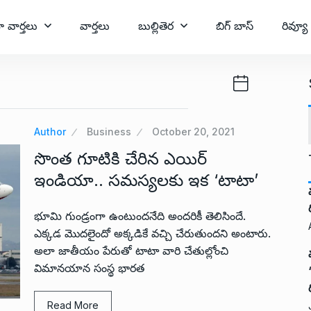
ా వార్తలు
వార్తలు
బుల్లితెర
బిగ్ బాస్
రివ్యూ
Author
Business
October 20, 2021
సొంత గూటికి చేరిన ఎయిర్
ఇండియా.. సమస్యలకు ఇక ‘టాటా’
భూమి గుండ్రంగా ఉంటుందనేది అందరికీ తెలిసిందే.
ఎక్కడ మొదలైందో అక్కడికే వచ్చి చేరుతుందని అంటారు.
అలా జాతీయం పేరుతో టాటా వారి చేతుల్లోంచి
విమానయాన సంస్థ భారత
Read More