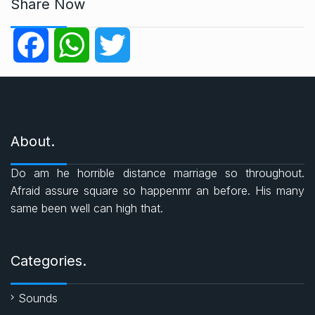
t
Share Now
e
g
F
W
T
o
r
a
h
w
i
e
c
a
i
s
About.
e
t
t
Do am he horrible distance marriage so throughout.
b
s
t
Afraid assure square so happenmr an before. His many
same been well can high that.
o
A
e
o
p
r
Categories.
k
p
Sounds