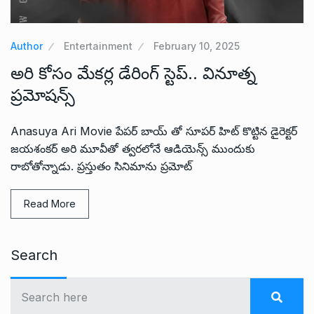
Author
Entertainment
February 10, 2025
అరి కోసం మేకర్ల డేరింగ్ స్టెప్.. వినూత్న
ప్రమోషన్స్
Anasuya Ari Movie పేపర్ బాయ్ తో సూపర్ హిట్ కొట్టిన డైరెక్టర్
జయశంకర్ అరి మూవీతో త్వరలోనే ఆడియెన్స్ ముందుకు
రాబోతోన్నాడు. ప్రస్తుతం సినిమాను ప్రమోట్
Read More
Search