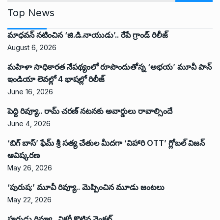
Top News
మాధవన్ నటించిన ‘జి.డి.నాయుడు’.. రేపే గ్రాండ్ రిలీజ్
August 6, 2026
మహిళా సాధికారత నేపథ్యంలో రూపొందుతోన్న ‘అభ‌య‌’ మూవీ పాన్
ఇండియా లెవ‌ల్లో 4 భాష‌ల్లో రిలీజ్
June 16, 2026
పెద్ది రివ్యూ.. రామ్ చరణ్ నటనకు అవార్డులు రావాల్సిందే
June 4, 2026
‘బిగ్ బాస్’ ఫేమ్ శ్రీ సత్య చేతుల మీదగా ‘విహారి OTT’ గ్లోబల్ విజన్
ఆవిష్కరణ
May 26, 2026
‘పురుష:’ మూవీ రివ్యూ.. మెప్పించిన మూడు జంటలు
May 22, 2026
హరుడు రివ్యూ.. విక్టరీ కొట్టిన వెంకట్