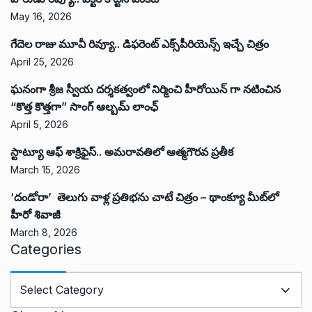
May 16, 2026
గేదెల రాజు మూవీ రివ్యూ.. డిఫరెంట్ ఎక్స్‌పీరియెన్స్ ఇచ్చే చిత్రం
April 25, 2026
ఘనంగా శ్రీజ స్వీయ దర్శకత్వంలో నిర్మించి హీరోయిన్ గా నటించిన
“కొత్త కొత్తగా” సాంగ్ ఆల్బమ్ లాంఛ్
April 5, 2026
స్టాట్యూ ఆఫ్ శాక్రిఫైస్.. అమరావతిలో ఆత్మగౌరవ ప్రతీక
March 15, 2026
‘దండోరా’ తెలుగు వాళ్ల ప్రతిభను చాటే చిత్రం – థాంక్యూ మీట్‌లో
హీరో శివాజీ
March 8, 2026
Categories
C
a