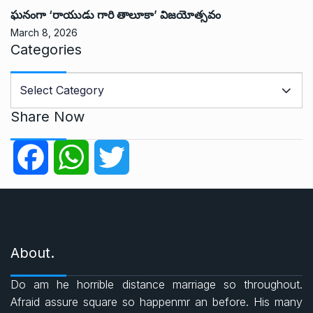
ఘనంగా ‘రాయుడు గారి తాలూకా’ విజయోత్సవం
March 8, 2026
Categories
C
a
t
Share Now
e
g
F
W
T
o
r
a
h
w
i
e
c
a
i
s
About.
e
t
t
Do am he horrible distance marriage so throughout.
b
s
t
Afraid assure square so happenmr an before. His many