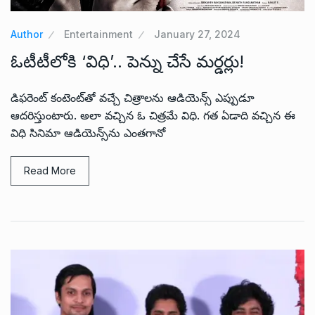
Author
Entertainment
January 27, 2024
ఓటీటీలోకి ‘విధి’.. పెన్ను చేసే మర్డర్లు!
డిఫరెంట్ కంటెంట్‌తో వచ్చే చిత్రాలను ఆడియెన్స్ ఎప్పుడూ
ఆదరిస్తుంటారు. అలా వచ్చిన ఓ చిత్రమే విధి. గత ఏడాది వచ్చిన ఈ
విధి సినిమా ఆడియెన్స్‌ను ఎంతగానో
Read More