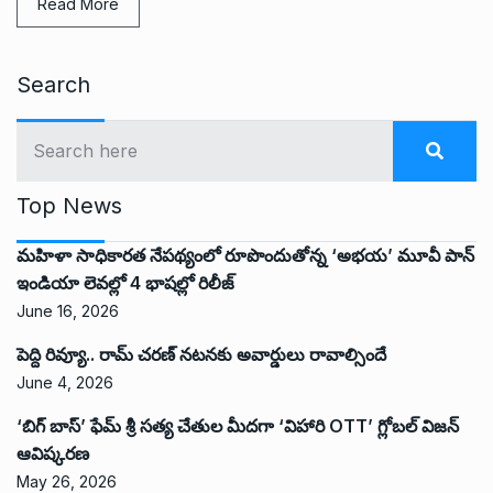
Read More
Search
Top News
మహిళా సాధికారత నేపథ్యంలో రూపొందుతోన్న ‘అభ‌య‌’ మూవీ పాన్
ఇండియా లెవ‌ల్లో 4 భాష‌ల్లో రిలీజ్
June 16, 2026
పెద్ది రివ్యూ.. రామ్ చరణ్ నటనకు అవార్డులు రావాల్సిందే
June 4, 2026
‘బిగ్ బాస్’ ఫేమ్ శ్రీ సత్య చేతుల మీదగా ‘విహారి OTT’ గ్లోబల్ విజన్
ఆవిష్కరణ
May 26, 2026