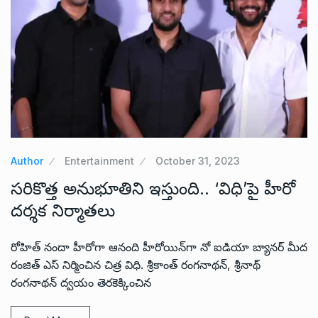
Author
Entertainment
October 31, 2023
సరికొత్త అనుభూతిని ఇస్తుంది.. ‘విధి’పై హీరో
దర్శక నిర్మాతలు
రోహిత్ నందా హీరోగా ఆనంది హీరోయిన్‌గా నో ఐడియా బ్యానర్ మీద
రంజిత్ ఎస్ నిర్మించిన చిత్ర విధి. శ్రీకాంత్ రంగనాథన్, శ్రీనాథ్
రంగనాథన్ ద్వయం తెరకెక్కించిన