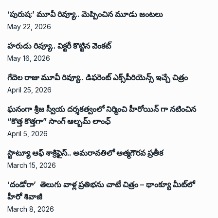
‘పురుష:’ మూవీ రివ్యూ.. మెప్పించిన మూడు జంటలు
May 22, 2026
హరుడు రివ్యూ.. విక్టరీ కొట్టిన వెంకట్
May 16, 2026
గేదెల రాజు మూవీ రివ్యూ.. డిఫరెంట్ ఎక్స్‌పీరియెన్స్ ఇచ్చే చిత్రం
April 25, 2026
ఘనంగా శ్రీజ స్వీయ దర్శకత్వంలో నిర్మించి హీరోయిన్ గా నటించిన
“కొత్త కొత్తగా” సాంగ్ ఆల్బమ్ లాంఛ్
April 5, 2026
స్టాట్యూ ఆఫ్ శాక్రిఫైస్.. అమరావతిలో ఆత్మగౌరవ ప్రతీక
March 15, 2026
‘దండోరా’ తెలుగు వాళ్ల ప్రతిభను చాటే చిత్రం – థాంక్యూ మీట్‌లో
హీరో శివాజీ
March 8, 2026