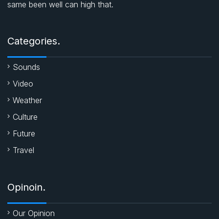
same been well can high that.
o
A
e
o
p
r
Categories.
k
p
Sounds
Video
Weather
Culture
Future
Travel
Opinoin.
Our Opinion