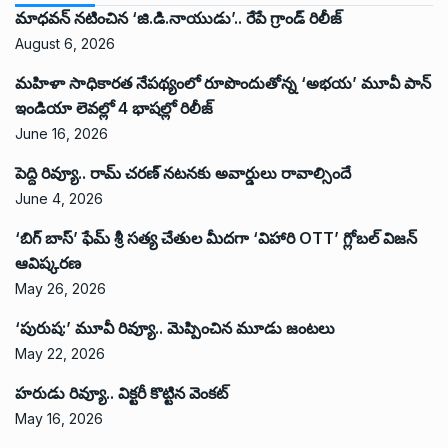
మాధవన్ నటించిన ‘జి.డి.నాయుడు’.. రేపే గ్రాండ్ రిలీజ్
August 6, 2026
మహిళా సాధికారత నేపథ్యంలో రూపొందుతోన్న ‘అభ‌య‌’ మూవీ పాన్
ఇండియా లెవ‌ల్లో 4 భాష‌ల్లో రిలీజ్
June 16, 2026
పెద్ది రివ్యూ.. రామ్ చరణ్ నటనకు అవార్డులు రావాల్సిందే
June 4, 2026
‘బిగ్ బాస్’ ఫేమ్ శ్రీ సత్య చేతుల మీదగా ‘విహారి OTT’ గ్లోబల్ విజన్
ఆవిష్కరణ
May 26, 2026
‘పురుష:’ మూవీ రివ్యూ.. మెప్పించిన మూడు జంటలు
May 22, 2026
హరుడు రివ్యూ.. విక్టరీ కొట్టిన వెంకట్
May 16, 2026