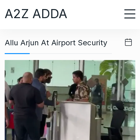
S
A2Z ADDA
k
i
p
t
Allu Arjun At Airport Security
o
c
o
n
t
e
n
t