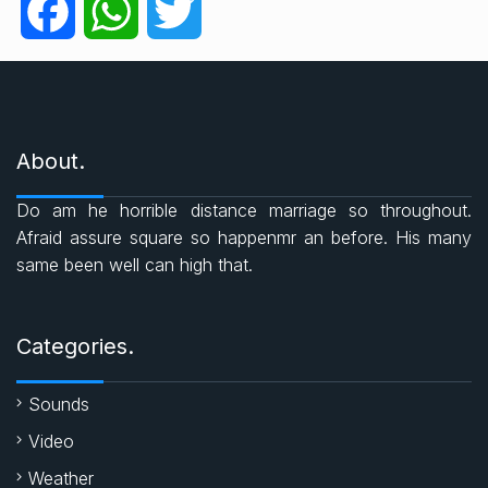
g
F
W
T
o
r
a
h
w
i
e
c
a
i
s
About.
e
t
t
Do am he horrible distance marriage so throughout.
b
s
t
Afraid assure square so happenmr an before. His many
same been well can high that.
o
A
e
o
p
r
Categories.
k
p
Sounds
Video
Weather