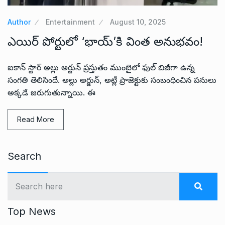
Author
Entertainment
August 10, 2025
ఎయిర్ పోర్టులో ‘భాయ్‌’కి వింత అనుభవం!
ఐకాన్ స్టార్ అల్లు అర్జున్ ప్రస్తుతం ముంబైలో ఫుల్ బిజీగా ఉన్న
సంగతి తెలిసిందే. అల్లు అర్జున్, అట్లీ ప్రాజెక్టుకు సంబంధించిన పనులు
అక్కడే జరుగుతున్నాయి. ఈ
Read More
Search
Top News