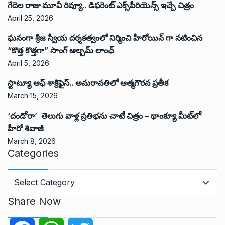
గేదెల రాజు మూవీ రివ్యూ.. డిఫరెంట్ ఎక్స్‌పీరియెన్స్ ఇచ్చే చిత్రం
April 25, 2026
ఘనంగా శ్రీజ స్వీయ దర్శకత్వంలో నిర్మించి హీరోయిన్ గా నటించిన
“కొత్త కొత్తగా” సాంగ్ ఆల్బమ్ లాంఛ్
April 5, 2026
స్టాట్యూ ఆఫ్ శాక్రిఫైస్.. అమరావతిలో ఆత్మగౌరవ ప్రతీక
March 15, 2026
‘దండోరా’ తెలుగు వాళ్ల ప్రతిభను చాటే చిత్రం – థాంక్యూ మీట్‌లో
హీరో శివాజీ
March 8, 2026
Categories
C
a
t
Share Now
e