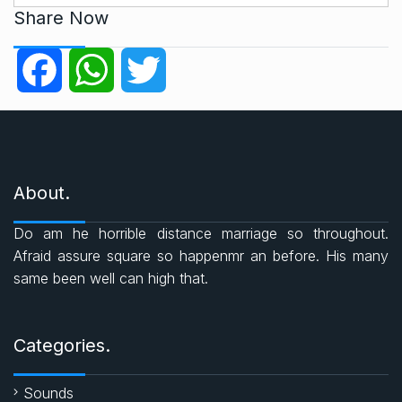
t
Share Now
e
g
F
W
T
o
r
a
h
w
i
e
c
a
i
s
About.
e
t
t
Do am he horrible distance marriage so throughout.
b
s
t
Afraid assure square so happenmr an before. His many
same been well can high that.
o
A
e
o
p
r
Categories.
k
p
Sounds