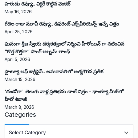
హరుడు రివ్యూ.. విక్టరీ కొట్టిన వెంకట్
May 16, 2026
గేదెల రాజు మూవీ రివ్యూ.. డిఫరెంట్ ఎక్స్‌పీరియెన్స్ ఇచ్చే చిత్రం
April 25, 2026
ఘనంగా శ్రీజ స్వీయ దర్శకత్వంలో నిర్మించి హీరోయిన్ గా నటించిన
“కొత్త కొత్తగా” సాంగ్ ఆల్బమ్ లాంఛ్
April 5, 2026
స్టాట్యూ ఆఫ్ శాక్రిఫైస్.. అమరావతిలో ఆత్మగౌరవ ప్రతీక
March 15, 2026
‘దండోరా’ తెలుగు వాళ్ల ప్రతిభను చాటే చిత్రం – థాంక్యూ మీట్‌లో
హీరో శివాజీ
March 8, 2026
Categories
C
a