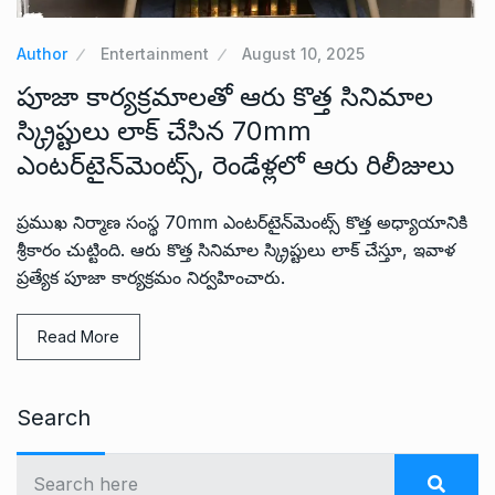
Author
Entertainment
August 10, 2025
పూజా కార్యక్రమాలతో ఆరు కొత్త సినిమాల
స్క్రిప్టులు లాక్ చేసిన 70mm
ఎంటర్‌టైన్‌మెంట్స్‌, రెండేళ్లలో ఆరు రిలీజులు
ప్రముఖ నిర్మాణ సంస్థ 70mm ఎంటర్‌టైన్‌మెంట్స్‌ కొత్త అధ్యాయానికి
శ్రీకారం చుట్టింది. ఆరు కొత్త సినిమాల స్క్రిప్టులు లాక్ చేస్తూ, ఇవాళ
ప్రత్యేక పూజా కార్యక్రమం నిర్వహించారు.
Read More
Search