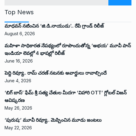
Top News
మాధవన్ నటించిన ‘జి.డి.నాయుడు’.. రేపే గ్రాండ్ రిలీజ్
August 6, 2026
మహిళా సాధికారత నేపథ్యంలో రూపొందుతోన్న ‘అభ‌య‌’ మూవీ పాన్
ఇండియా లెవ‌ల్లో 4 భాష‌ల్లో రిలీజ్
June 16, 2026
పెద్ది రివ్యూ.. రామ్ చరణ్ నటనకు అవార్డులు రావాల్సిందే
June 4, 2026
‘బిగ్ బాస్’ ఫేమ్ శ్రీ సత్య చేతుల మీదగా ‘విహారి OTT’ గ్లోబల్ విజన్
ఆవిష్కరణ
May 26, 2026
‘పురుష:’ మూవీ రివ్యూ.. మెప్పించిన మూడు జంటలు
May 22, 2026