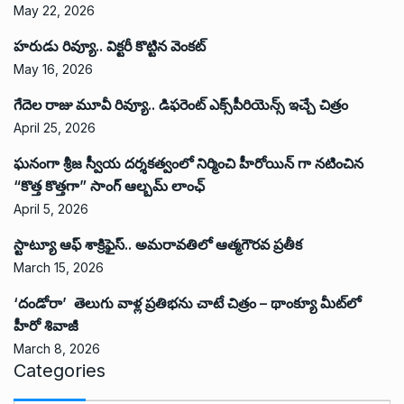
May 22, 2026
హరుడు రివ్యూ.. విక్టరీ కొట్టిన వెంకట్
May 16, 2026
గేదెల రాజు మూవీ రివ్యూ.. డిఫరెంట్ ఎక్స్‌పీరియెన్స్ ఇచ్చే చిత్రం
April 25, 2026
ఘనంగా శ్రీజ స్వీయ దర్శకత్వంలో నిర్మించి హీరోయిన్ గా నటించిన
“కొత్త కొత్తగా” సాంగ్ ఆల్బమ్ లాంఛ్
April 5, 2026
స్టాట్యూ ఆఫ్ శాక్రిఫైస్.. అమరావతిలో ఆత్మగౌరవ ప్రతీక
March 15, 2026
‘దండోరా’ తెలుగు వాళ్ల ప్రతిభను చాటే చిత్రం – థాంక్యూ మీట్‌లో
హీరో శివాజీ
March 8, 2026
Categories