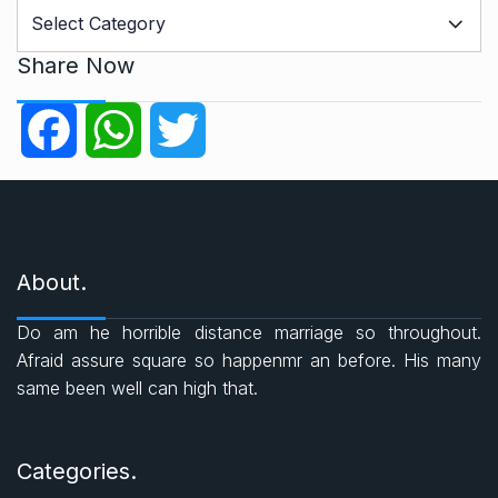
C
a
t
Share Now
e
g
F
W
T
o
r
a
h
w
i
e
c
a
i
s
About.
e
t
t
Do am he horrible distance marriage so throughout.
b
s
t
Afraid assure square so happenmr an before. His many
same been well can high that.
o
A
e
o
p
r
Categories.