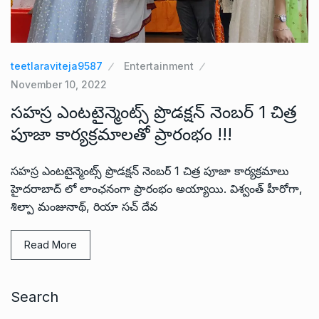
teetlaraviteja9587
Entertainment
November 10, 2022
సహస్ర ఎంటటైన్మెంట్స్ ప్రొడక్షన్ నెంబర్ 1 చిత్ర
పూజా కార్యక్రమాలతో ప్రారంభం !!!
సహస్ర ఎంటటైన్మెంట్స్ ప్రొడక్షన్ నెంబర్ 1 చిత్ర పూజా కార్యక్రమాలు
హైదరాబాద్ లో లాంఛనంగా ప్రారంభం అయ్యాయి. విశ్వంత్ హీరోగా,
శిల్పా మంజునాథ్, రియా సచ్ దేవ
Read More
Search