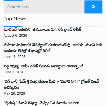
Top News
మాధవన్ నటించిన ‘జి.డి.నాయుడు’.. రేపే గ్రాండ్ రిలీజ్
August 6, 2026
మహిళా సాధికారత నేపథ్యంలో రూపొందుతోన్న ‘అభ‌య‌’ మూవీ పాన్
ఇండియా లెవ‌ల్లో 4 భాష‌ల్లో రిలీజ్
June 16, 2026
పెద్ది రివ్యూ.. రామ్ చరణ్ నటనకు అవార్డులు రావాల్సిందే
June 4, 2026
‘బిగ్ బాస్’ ఫేమ్ శ్రీ సత్య చేతుల మీదగా ‘విహారి OTT’ గ్లోబల్ విజన్
ఆవిష్కరణ
May 26, 2026
‘పురుష:’ మూవీ రివ్యూ.. మెప్పించిన మూడు జంటలు