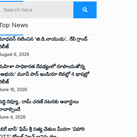
Top News
మాధవన్ నటించిన ‘జి.డి.నాయుడు’.. రేపే గ్రాండ్
రిలీజ్
August 6, 2026
మహిళా సాధికారత నేపథ్యంలో రూపొందుతోన్న
‘అభ‌య‌’ మూవీ పాన్ ఇండియా లెవ‌ల్లో 4 భాష‌ల్లో
రిలీజ్
June 16, 2026
పెద్ది రివ్యూ.. రామ్ చరణ్ నటనకు అవార్డులు
రావాల్సిందే
June 4, 2026
‘బిగ్ బాస్’ ఫేమ్ శ్రీ సత్య చేతుల మీదగా ‘విహారి
OTT’ గ్లోబల్ విజన్ ఆవిష్కరణ