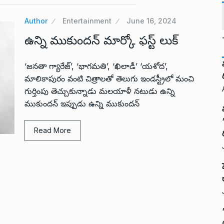
Author
Entertainment
June 16, 2024
ఉన్ని ముకుందన్ మార్కో ఫస్ట్ లుక్
‘జనతా గ్యారేజ్’, ‘భాగమతి’, ‘ఖిలాడీ’ ‘యశోద’,
మాలికాపురం వంటి చిత్రాలతో తెలుగు ఇండస్ట్రీలో మంచి
గుర్తింపు తెచ్చుకున్నాడు మలయాళీ నటుడు ఉన్ని
ముకుందన్ ఇప్పుడు ఉన్ని ముకుందన్
Read More