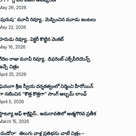
May 26, 2026
‘పురుష:’ మూవీ రివ్యూ.. మెప్పించిన మూడు జంటలు
May 22, 2026
హరుడు రివ్యూ.. విక్టరీ కొట్టిన వెంకట్
May 16, 2026
గేదెల రాజు మూవీ రివ్యూ.. డిఫరెంట్ ఎక్స్‌పీరియెన్స్
ఇచ్చే చిత్రం
April 25, 2026
ఘనంగా శ్రీజ స్వీయ దర్శకత్వంలో నిర్మించి హీరోయిన్
గా నటించిన “కొత్త కొత్తగా” సాంగ్ ఆల్బమ్ లాంఛ్
April 5, 2026
స్టాట్యూ ఆఫ్ శాక్రిఫైస్.. అమరావతిలో ఆత్మగౌరవ ప్రతీక
March 15, 2026
‘దండోరా’ తెలుగు వాళ్ల ప్రతిభను చాటే చిత్రం –