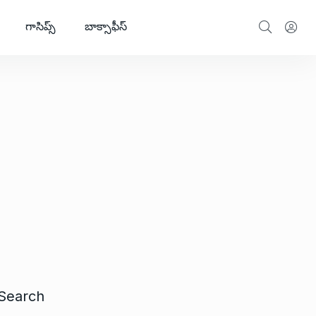
గాసిప్స్
బాక్సాఫీస్
Search