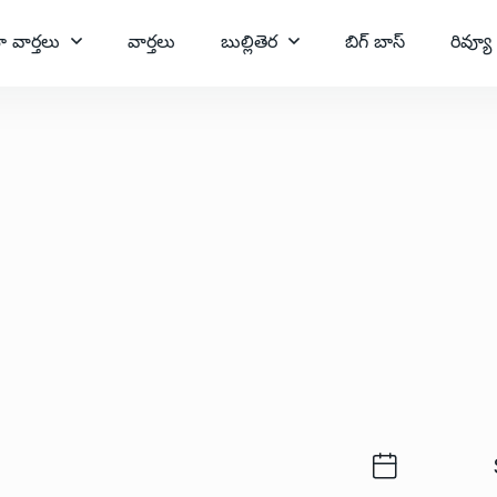
ా వార్తలు
వార్తలు
బుల్లితెర
బిగ్ బాస్
రివ్యూ