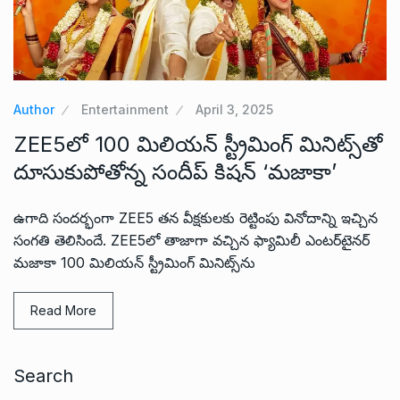
Author
Entertainment
April 3, 2025
ZEE5లో 100 మిలియన్ స్ట్రీమింగ్ మినిట్స్‌‌తో
దూసుకుపోతోన్న సందీప్ కిషన్ ‘మజాకా’
ఉగాది సందర్భంగా ZEE5 తన వీక్షకులకు రెట్టింపు వినోదాన్ని ఇచ్చిన
సంగతి తెలిసిందే. ZEE5లో తాజాగా వచ్చిన ఫ్యామిలీ ఎంటర్‌టైనర్
మజాకా 100 మిలియన్ స్ట్రీమింగ్ మినిట్స్‌ను
Read More
Search