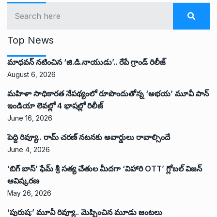
Top News
మాధవన్ నటించిన ‘జి.డి.నాయుడు’.. రేపే గ్రాండ్ రిలీజ్
August 6, 2026
మహిళా సాధికారత నేపథ్యంలో రూపొందుతోన్న ‘అభ‌య‌’ మూవీ పాన్
ఇండియా లెవ‌ల్లో 4 భాష‌ల్లో రిలీజ్
June 16, 2026
పెద్ది రివ్యూ.. రామ్ చరణ్ నటనకు అవార్డులు రావాల్సిందే
June 4, 2026
‘బిగ్ బాస్’ ఫేమ్ శ్రీ సత్య చేతుల మీదగా ‘విహారి OTT’ గ్లోబల్ విజన్
ఆవిష్కరణ
May 26, 2026
‘పురుష:’ మూవీ రివ్యూ.. మెప్పించిన మూడు జంటలు