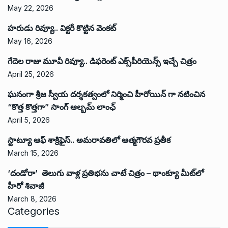
May 22, 2026
హరుడు రివ్యూ.. విక్టరీ కొట్టిన వెంకట్
May 16, 2026
గేదెల రాజు మూవీ రివ్యూ.. డిఫరెంట్ ఎక్స్‌పీరియెన్స్ ఇచ్చే చిత్రం
April 25, 2026
ఘనంగా శ్రీజ స్వీయ దర్శకత్వంలో నిర్మించి హీరోయిన్ గా నటించిన
“కొత్త కొత్తగా” సాంగ్ ఆల్బమ్ లాంఛ్
April 5, 2026
స్టాట్యూ ఆఫ్ శాక్రిఫైస్.. అమరావతిలో ఆత్మగౌరవ ప్రతీక
March 15, 2026
‘దండోరా’ తెలుగు వాళ్ల ప్రతిభను చాటే చిత్రం – థాంక్యూ మీట్‌లో
హీరో శివాజీ
March 8, 2026
Categories