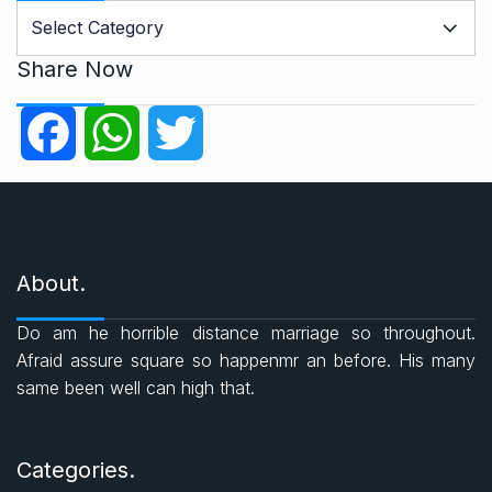
C
a
t
Share Now
e
g
F
W
T
o
r
a
h
w
i
e
c
a
i
s
About.
e
t
t
Do am he horrible distance marriage so throughout.
b
s
t
Afraid assure square so happenmr an before. His many
same been well can high that.
o
A
e
o
p
r
Categories.