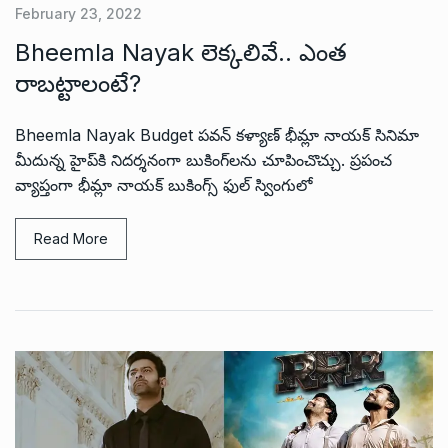
February 23, 2022
Bheemla Nayak లెక్కలివే.. ఎంత
రాబట్టాలంటే?
Bheemla Nayak Budget పవన్ కళ్యాణ్ భీమ్లా నాయక్ సినిమా
మీదున్న హైప్‌కి నిదర్శనంగా బుకింగ్‌లను చూపించొచ్చు. ప్రపంచ
వ్యాప్తంగా భీమ్లా నాయక్ బుకింగ్స్ ఫుల్ స్వింగులో
Read More