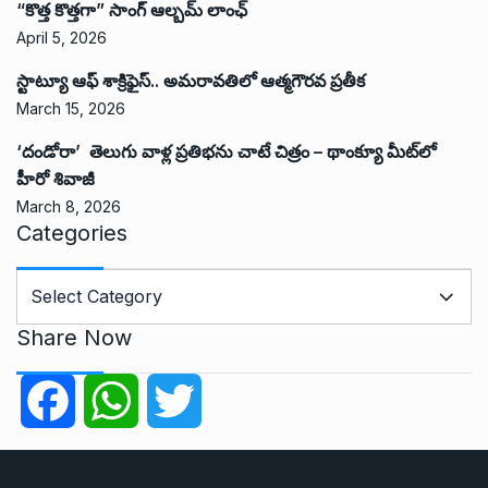
“కొత్త కొత్తగా” సాంగ్ ఆల్బమ్ లాంఛ్
April 5, 2026
స్టాట్యూ ఆఫ్ శాక్రిఫైస్.. అమరావతిలో ఆత్మగౌరవ ప్రతీక
March 15, 2026
‘దండోరా’ తెలుగు వాళ్ల ప్రతిభను చాటే చిత్రం – థాంక్యూ మీట్‌లో
హీరో శివాజీ
March 8, 2026
Categories
C
a
t
Share Now
e
g
F
W
T
o
r
a
h
w
i