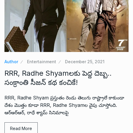
Author
Entertainment
December 25, 2021
RRR, Radhe Shyamలకు పెద్ద దెబ్బ..
సంక్రాంతి సీజన్ కథ కంచికే!
RRR, Radhe Shyam ప్రస్తుతం రెండు తెలుగు రాష్ట్రాలే కాకుండా
దేశం మొత్తం కూడా RRR, Radhe Shyamల వైపు చూస్తోంది.
ఆర్ఆర్ఆర్, రాధే శ్యామ్ సినిమాలపై
Read More