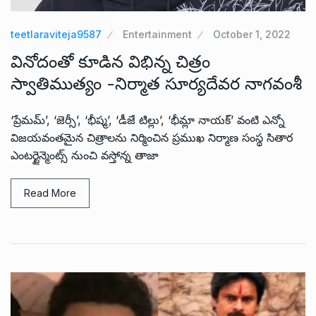
teetlaraviteja9587
Entertainment
October 1, 2022
వినోదంతో కూడిన విభిన్న చిత్రం
స్వాతిముత్యం -నిర్మాత సూర్యదేవర నాగవంశీ
‘ప్రేమమ్’, ‘జెర్సీ’, ‘భీష్మ’, ‘డీజే టిల్లు’, ‘భీమ్లా నాయక్’ వంటి ఎన్నో
విజయవంతమైన చిత్రాలను నిర్మించిన ప్రముఖ నిర్మాణ సంస్థ సితార
ఎంటర్టైన్మెంట్స్ నుంచి వస్తోన్న తాజా
Read More