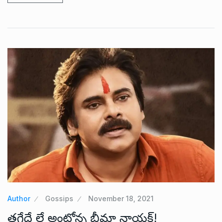
Author
Gossips
November 18, 2021
తగ్గేదే లే అంటోన్న భీమ్లా నాయక్!