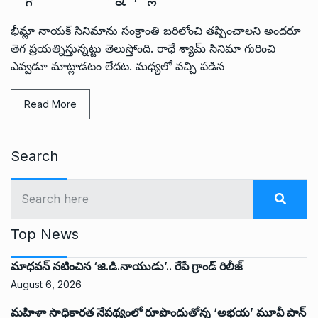
భీమ్లా నాయక్ సినిమాను సంక్రాంతి బరిలోంచి తప్పించాలని అందరూ
తెగ ప్రయత్నిస్తున్నట్టు తెలుస్తోంది. రాధే శ్యామ్ సినిమా గురించి
ఎవ్వడూ మాట్లాడటం లేదట. మధ్యలో వచ్చి పడిన
Read More
Search
Top News
మాధవన్ నటించిన ‘జి.డి.నాయుడు’.. రేపే గ్రాండ్ రిలీజ్
August 6, 2026
మహిళా సాధికారత నేపథ్యంలో రూపొందుతోన్న ‘అభ‌య‌’ మూవీ పాన్