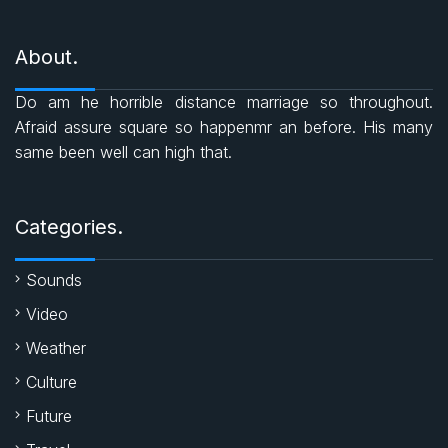
e
c
a
i
s
About.
e
t
t
Do am he horrible distance marriage so throughout.
b
s
t
Afraid assure square so happenmr an before. His many
same been well can high that.
o
A
e
o
p
r
Categories.
k
p
Sounds
Video
Weather
Culture
Future