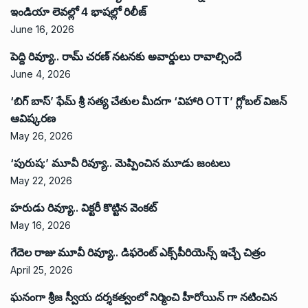
ఇండియా లెవ‌ల్లో 4 భాష‌ల్లో రిలీజ్
June 16, 2026
పెద్ది రివ్యూ.. రామ్ చరణ్ నటనకు అవార్డులు రావాల్సిందే
June 4, 2026
‘బిగ్ బాస్’ ఫేమ్ శ్రీ సత్య చేతుల మీదగా ‘విహారి OTT’ గ్లోబల్ విజన్
ఆవిష్కరణ
May 26, 2026
‘పురుష:’ మూవీ రివ్యూ.. మెప్పించిన మూడు జంటలు
May 22, 2026
హరుడు రివ్యూ.. విక్టరీ కొట్టిన వెంకట్
May 16, 2026
గేదెల రాజు మూవీ రివ్యూ.. డిఫరెంట్ ఎక్స్‌పీరియెన్స్ ఇచ్చే చిత్రం
April 25, 2026
ఘనంగా శ్రీజ స్వీయ దర్శకత్వంలో నిర్మించి హీరోయిన్ గా నటించిన