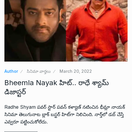
Author
సినిమా వార్తలు
March 20, 2022
Bheemla Nayak హిట్.. రాధే శ్యామ్
డిజాస్టర్
Radhe Shyam పవర్ స్టార్ పవన్ కళ్యాణ్ నటించిన భీమ్లా నాయక్
సినిమా తెలుగునాట బ్లాక్ బస్టర్ హిట్‌గా నిలిచింది. నార్త్‌లో డబ్ చేస్తే
ఎవ్వరూ పట్టించుకోలేదు.