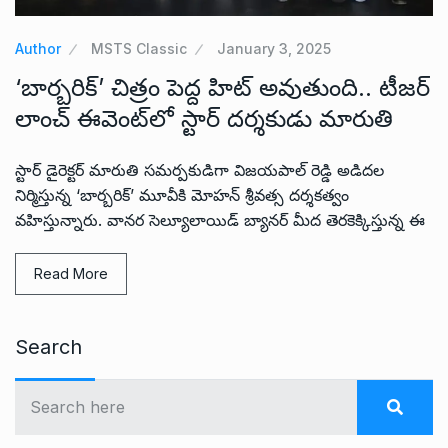
Author
MSTS Classic
January 3, 2025
‘బార్బరిక్’ చిత్రం పెద్ద హిట్ అవుతుంది.. టీజర్
లాంచ్ ఈవెంట్‌లో స్టార్ దర్శకుడు మారుతి
స్టార్ డైరెక్టర్ మారుతి సమర్పకుడిగా విజయపాల్ రెడ్డి అడిదల
నిర్మిస్తున్న ‘బార్బరిక్’ మూవీకి మోహన్ శ్రీవత్స దర్శకత్వం
వహిస్తున్నారు. వానర సెల్యూలాయిడ్ బ్యానర్ మీద తెరకెక్కిస్తున్న ఈ
Read More
Search