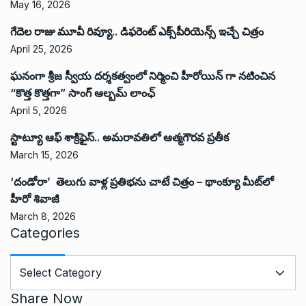
May 16, 2026
గేదెల రాజు మూవీ రివ్యూ.. డిఫరెంట్ ఎక్స్‌పీరియెన్స్ ఇచ్చే చిత్రం
April 25, 2026
ఘనంగా శ్రీజ స్వీయ దర్శకత్వంలో నిర్మించి హీరోయిన్ గా నటించిన
“కొత్త కొత్తగా” సాంగ్ ఆల్బమ్ లాంఛ్
April 5, 2026
స్టాట్యూ ఆఫ్ శాక్రిఫైస్.. అమరావతిలో ఆత్మగౌరవ ప్రతీక
March 15, 2026
‘దండోరా’ తెలుగు వాళ్ల ప్రతిభను చాటే చిత్రం – థాంక్యూ మీట్‌లో
హీరో శివాజీ
March 8, 2026
Categories
C
a
t
Share Now