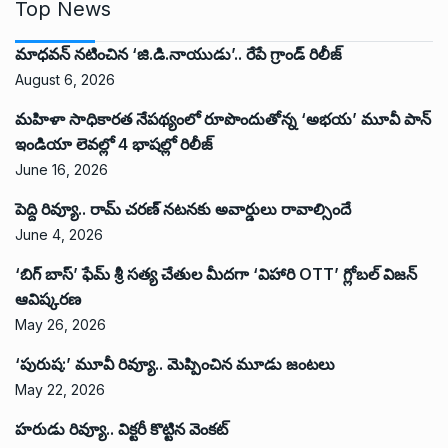
Top News
మాధవన్ నటించిన ‘జి.డి.నాయుడు’.. రేపే గ్రాండ్ రిలీజ్
August 6, 2026
మహిళా సాధికారత నేపథ్యంలో రూపొందుతోన్న ‘అభ‌య‌’ మూవీ పాన్
ఇండియా లెవ‌ల్లో 4 భాష‌ల్లో రిలీజ్
June 16, 2026
పెద్ది రివ్యూ.. రామ్ చరణ్ నటనకు అవార్డులు రావాల్సిందే
June 4, 2026
‘బిగ్ బాస్’ ఫేమ్ శ్రీ సత్య చేతుల మీదగా ‘విహారి OTT’ గ్లోబల్ విజన్
ఆవిష్కరణ
May 26, 2026
‘పురుష:’ మూవీ రివ్యూ.. మెప్పించిన మూడు జంటలు
May 22, 2026
హరుడు రివ్యూ.. విక్టరీ కొట్టిన వెంకట్