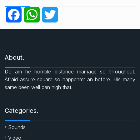
e
g
F
W
T
o
r
a
h
w
i
e
c
a
i
s
About.
e
t
t
Do am he horrible distance marriage so throughout.
b
s
t
Afraid assure square so happenmr an before. His many
same been well can high that.
o
A
e
o
p
r
Categories.
k
p
Sounds
Video