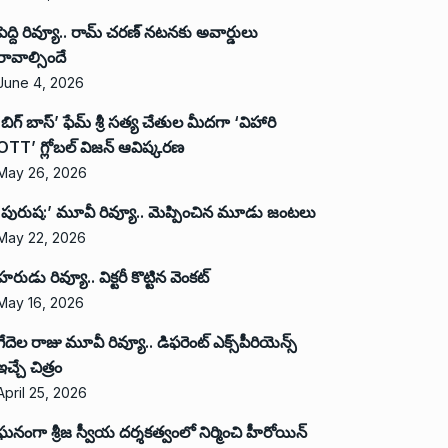
పెద్ది రివ్యూ.. రామ్ చరణ్ నటనకు అవార్డులు
రావాల్సిందే
June 4, 2026
‘బిగ్ బాస్’ ఫేమ్ శ్రీ సత్య చేతుల మీదగా ‘విహారి
OTT’ గ్లోబల్ విజన్ ఆవిష్కరణ
May 26, 2026
‘పురుష:’ మూవీ రివ్యూ.. మెప్పించిన మూడు జంటలు
May 22, 2026
హరుడు రివ్యూ.. విక్టరీ కొట్టిన వెంకట్
May 16, 2026
గేదెల రాజు మూవీ రివ్యూ.. డిఫరెంట్ ఎక్స్‌పీరియెన్స్
ఇచ్చే చిత్రం
April 25, 2026
ఘనంగా శ్రీజ స్వీయ దర్శకత్వంలో నిర్మించి హీరోయిన్