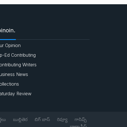
e
c
a
i
s
e
t
t
inoin.
b
s
t
ur Opinion
o
A
e
p-Ed Contributing
o
p
r
ontributing Writers
usiness News
k
p
ollections
aturday Review
్తలు
బుల్లితెర
బిగ్ బాస్
రివ్యూ
గాసిప్స్
బాక్సాఫీస్