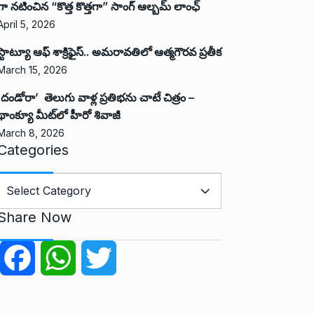
గా నటించిన “కొత్త కొత్తగా” సాంగ్ ఆల్బమ్ లాంఛ్
April 5, 2026
స్టాట్యూ ఆఫ్ శాక్రిఫైస్.. అమరావతిలో ఆత్మగౌరవ ప్రతీక
March 15, 2026
‘దండోరా’ తెలుగు వాళ్ల ప్రతిభను చాటే చిత్రం –
థాంక్యూ మీట్‌లో హీరో శివాజీ
March 8, 2026
Categories
C
a
Share Now
e
g
F
W
T
o
r
a
h
w