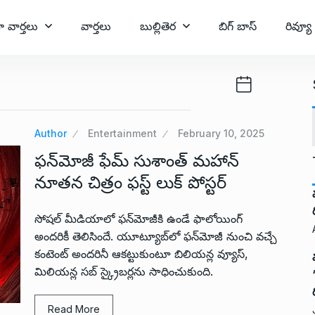
ా వార్తలు
వార్తలు
బుల్లితెర
బిగ్ బాస్
రివ్యూ
Author
Entertainment
February 10, 2025
ఫన్‌మోజీ ఫేమ్ సుశాంత్ మహాన్
నూతన చిత్రం ఫస్ట్ లుక్ పోస్టర్
సోషల్ మీడియాలో ఫన్‌మోజీకి ఉండే ఫాలోయింగ్
అందరికీ తెలిసిందే. యూట్యూబ్‌లో ఫన్‌మోజీ నుంచి వచ్చే
కంటెంట్ అందరినీ ఆకట్టుకుంటూ బిలియన్ల వ్యూస్,
మిలియన్ల సబ్ స్క్రైబర్లను సాధించుకుంది.
Read More