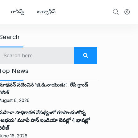
గాసిప్స్
బాక్సాఫీస్
Search
Top News
మాధవన్ నటించిన ‘జి.డి.నాయుడు’.. రేపే గ్రాండ్
రిలీజ్
August 6, 2026
మహిళా సాధికారత నేపథ్యంలో రూపొందుతోన్న
‘అభ‌య‌’ మూవీ పాన్ ఇండియా లెవ‌ల్లో 4 భాష‌ల్లో
రిలీజ్
June 16, 2026