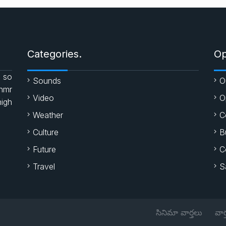
Categories.
Op
 so
Sounds
O
enmr
Video
O
high
Weather
C
Culture
B
Future
C
Travel
S
సినిమా వార్తలు
వార