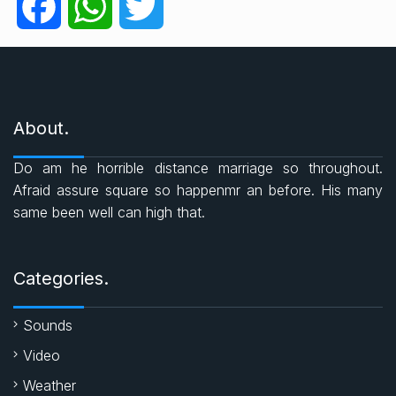
F
W
T
o
r
a
h
w
i
e
c
a
i
s
About.
e
t
t
Do am he horrible distance marriage so throughout.
b
s
t
Afraid assure square so happenmr an before. His many
same been well can high that.
o
A
e
o
p
r
Categories.
k
p
Sounds
Video
Weather