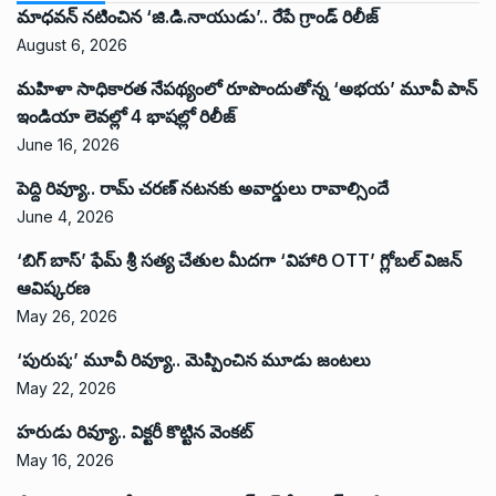
మాధవన్ నటించిన ‘జి.డి.నాయుడు’.. రేపే గ్రాండ్ రిలీజ్
August 6, 2026
మహిళా సాధికారత నేపథ్యంలో రూపొందుతోన్న ‘అభ‌య‌’ మూవీ పాన్
ఇండియా లెవ‌ల్లో 4 భాష‌ల్లో రిలీజ్
June 16, 2026
పెద్ది రివ్యూ.. రామ్ చరణ్ నటనకు అవార్డులు రావాల్సిందే
June 4, 2026
‘బిగ్ బాస్’ ఫేమ్ శ్రీ సత్య చేతుల మీదగా ‘విహారి OTT’ గ్లోబల్ విజన్
ఆవిష్కరణ
May 26, 2026
‘పురుష:’ మూవీ రివ్యూ.. మెప్పించిన మూడు జంటలు
May 22, 2026
హరుడు రివ్యూ.. విక్టరీ కొట్టిన వెంకట్
May 16, 2026