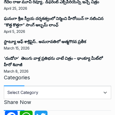
గేదెల రాజు మూవీ రివ్యూ.. డిఫరెంట్ ఎక్స్‌పీరియెన్స్ ఇచ్చే చిత్రం
April 25, 2026
ఘనంగా శ్రీజ స్వీయ దర్శకత్వంలో నిర్మించి హీరోయిన్ గా నటించిన
“కొత్త కొత్తగా” సాంగ్ ఆల్బమ్ లాంఛ్
April 5, 2026
స్టాట్యూ ఆఫ్ శాక్రిఫైస్.. అమరావతిలో ఆత్మగౌరవ ప్రతీక
March 15, 2026
‘దండోరా’ తెలుగు వాళ్ల ప్రతిభను చాటే చిత్రం – థాంక్యూ మీట్‌లో
హీరో శివాజీ
March 8, 2026
Categories
C
a
t
Share Now
e
g