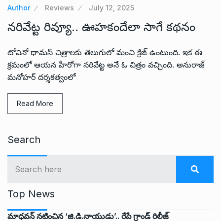
Author
Reviews
July 12, 2025
నరివేట్ట రివ్యూ.. ఊహకందేలా సాగే కథనం
టోవినో థామస్ చిత్రాలకు తెలుగులో మంచి క్రేజ్ ఉంటుంది. ఇక ఈ
క్రమంలో ఆయన హీరోగా నరివేట్ట అనే ఓ చిత్రం వచ్చింది. అనురాజ్
మనోహర్ దర్శకత్వంలో
Read More
Search
Top News
మాధవన్ నటించిన ‘జి.డి.నాయుడు’.. రేపే గ్రాండ్ రిలీజ్