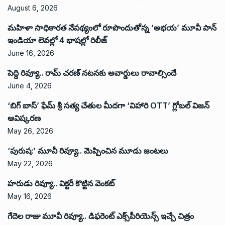
August 6, 2026
మహిళా సాధికారత నేపథ్యంలో రూపొందుతోన్న ‘అభ‌య‌’ మూవీ పాన్
ఇండియా లెవ‌ల్లో 4 భాష‌ల్లో రిలీజ్
June 16, 2026
పెద్ది రివ్యూ.. రామ్ చరణ్ నటనకు అవార్డులు రావాల్సిందే
June 4, 2026
‘బిగ్ బాస్’ ఫేమ్ శ్రీ సత్య చేతుల మీదగా ‘విహారి OTT’ గ్లోబల్ విజన్
ఆవిష్కరణ
May 26, 2026
‘పురుష:’ మూవీ రివ్యూ.. మెప్పించిన మూడు జంటలు
May 22, 2026
హరుడు రివ్యూ.. విక్టరీ కొట్టిన వెంకట్
May 16, 2026
గేదెల రాజు మూవీ రివ్యూ.. డిఫరెంట్ ఎక్స్‌పీరియెన్స్ ఇచ్చే చిత్రం