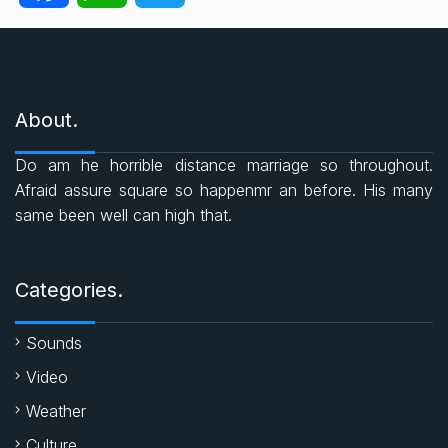
r
a
h
w
i
e
c
a
i
s
About.
e
t
t
Do am he horrible distance marriage so throughout.
b
s
t
Afraid assure square so happenmr an before. His many
same been well can high that.
o
A
e
o
p
r
Categories.
k
p
Sounds
Video
Weather
Culture