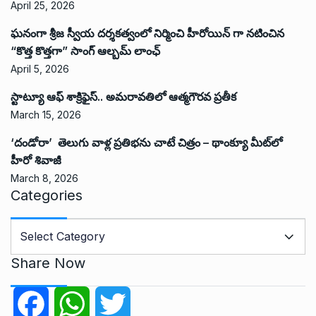
April 25, 2026
ఘనంగా శ్రీజ స్వీయ దర్శకత్వంలో నిర్మించి హీరోయిన్ గా నటించిన
“కొత్త కొత్తగా” సాంగ్ ఆల్బమ్ లాంఛ్
April 5, 2026
స్టాట్యూ ఆఫ్ శాక్రిఫైస్.. అమరావతిలో ఆత్మగౌరవ ప్రతీక
March 15, 2026
‘దండోరా’ తెలుగు వాళ్ల ప్రతిభను చాటే చిత్రం – థాంక్యూ మీట్‌లో
హీరో శివాజీ
March 8, 2026
Categories
C
a
t
Share Now
e
g
F
W
T
o