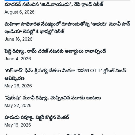
మాధవన్ నటించిన ‘జి.డి.నాయుడు’.. రేపే గ్రాండ్ రిలీజ్
August 6, 2026
మహిళా సాధికారత నేపథ్యంలో రూపొందుతోన్న ‘అభ‌య‌’ మూవీ పాన్
ఇండియా లెవ‌ల్లో 4 భాష‌ల్లో రిలీజ్
June 16, 2026
పెద్ది రివ్యూ.. రామ్ చరణ్ నటనకు అవార్డులు రావాల్సిందే
June 4, 2026
‘బిగ్ బాస్’ ఫేమ్ శ్రీ సత్య చేతుల మీదగా ‘విహారి OTT’ గ్లోబల్ విజన్
ఆవిష్కరణ
May 26, 2026
‘పురుష:’ మూవీ రివ్యూ.. మెప్పించిన మూడు జంటలు
May 22, 2026
హరుడు రివ్యూ.. విక్టరీ కొట్టిన వెంకట్
May 16, 2026