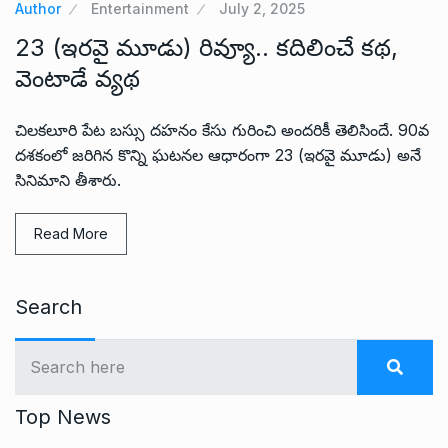
Author
Entertainment
July 2, 2025
23 (ఇరవై మూడు) రివ్యూ.. కదిలించే కథ,
వెంటాడే వ్యథ
చిలకలూరి పేట బస్సు దహనం కేసు గురించి అందరికీ తెలిసిందే. 90వ
దశకంలో జరిగిన కొన్ని ఘటనల ఆధారంగా 23 (ఇరవై మూడు) అనే
సినిమాని తీశారు.
Read More
Search
Top News