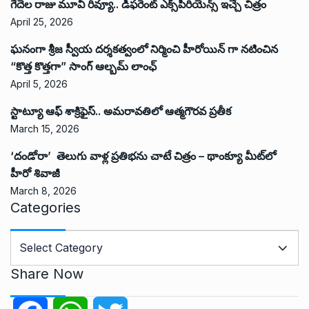
గేదెల రాజు మూవీ రివ్యూ.. డిఫరెంట్ ఎక్స్‌పీరియెన్స్ ఇచ్చే చిత్రం
April 25, 2026
ఘనంగా శ్రీజ స్వీయ దర్శకత్వంలో నిర్మించి హీరోయిన్ గా నటించిన
“కొత్త కొత్తగా” సాంగ్ ఆల్బమ్ లాంఛ్
April 5, 2026
స్టాట్యూ ఆఫ్ శాక్రిఫైస్.. అమరావతిలో ఆత్మగౌరవ ప్రతీక
March 15, 2026
‘దండోరా’ తెలుగు వాళ్ల ప్రతిభను చాటే చిత్రం – థాంక్యూ మీట్‌లో
హీరో శివాజీ
March 8, 2026
Categories
C
a
t
Share Now
e
g