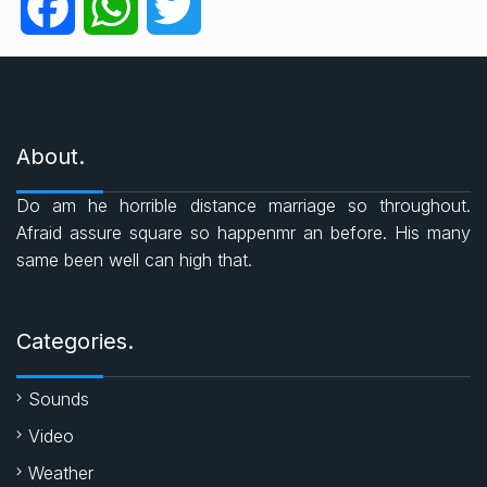
F
W
T
o
r
a
h
w
i
e
c
a
i
s
About.
e
t
t
Do am he horrible distance marriage so throughout.
b
s
t
Afraid assure square so happenmr an before. His many
same been well can high that.
o
A
e
o
p
r
Categories.
k
p
Sounds
Video
Weather