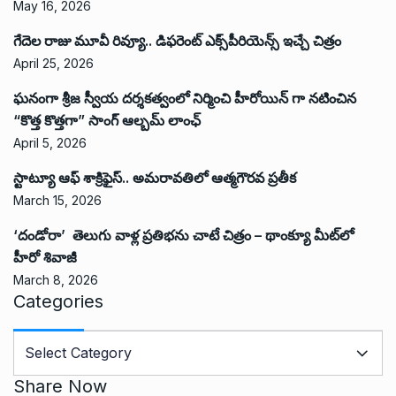
May 16, 2026
గేదెల రాజు మూవీ రివ్యూ.. డిఫరెంట్ ఎక్స్‌పీరియెన్స్ ఇచ్చే చిత్రం
April 25, 2026
ఘనంగా శ్రీజ స్వీయ దర్శకత్వంలో నిర్మించి హీరోయిన్ గా నటించిన
“కొత్త కొత్తగా” సాంగ్ ఆల్బమ్ లాంఛ్
April 5, 2026
స్టాట్యూ ఆఫ్ శాక్రిఫైస్.. అమరావతిలో ఆత్మగౌరవ ప్రతీక
March 15, 2026
‘దండోరా’ తెలుగు వాళ్ల ప్రతిభను చాటే చిత్రం – థాంక్యూ మీట్‌లో
హీరో శివాజీ
March 8, 2026
Categories
C
a
t
Share Now