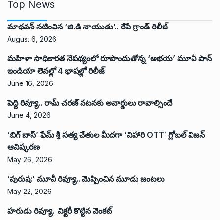
Top News
మాధవన్ నటించిన ‘జి.డి.నాయుడు’.. రేపే గ్రాండ్ రిలీజ్
August 6, 2026
మహిళా సాధికారత నేపథ్యంలో రూపొందుతోన్న ‘అభ‌య‌’ మూవీ పాన్
ఇండియా లెవ‌ల్లో 4 భాష‌ల్లో రిలీజ్
June 16, 2026
పెద్ది రివ్యూ.. రామ్ చరణ్ నటనకు అవార్డులు రావాల్సిందే
June 4, 2026
‘బిగ్ బాస్’ ఫేమ్ శ్రీ సత్య చేతుల మీదగా ‘విహారి OTT’ గ్లోబల్ విజన్
ఆవిష్కరణ
May 26, 2026
‘పురుష:’ మూవీ రివ్యూ.. మెప్పించిన మూడు జంటలు
May 22, 2026
హరుడు రివ్యూ.. విక్టరీ కొట్టిన వెంకట్