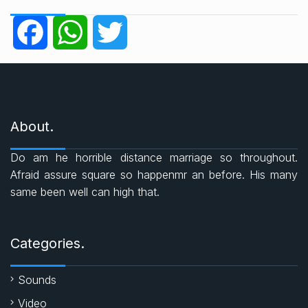
e
g
F
W
T
o
r
a
h
w
i
e
c
a
i
s
About.
e
t
t
Do am he horrible distance marriage so throughout.
b
s
t
Afraid assure square so happenmr an before. His many
same been well can high that.
o
A
e
o
p
r
Categories.
k
p
Sounds
Video