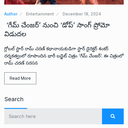
Author
Entertainment
December 18, 2024
‘గేమ్ చేంజర్’ నుంచి ‘డోప్’ సాంగ్ ప్రోమో
విడుదల
గ్లోబ‌ల్ స్టార్ రామ్ చ‌ర‌ణ్ క‌థానాయ‌కుడిగా స్టార్ డైరెక్ట‌ర్ శంక‌ర్
ద‌ర్శ‌క‌త్వంలో రూపొందిన భారీ బ‌డ్జెట్ చిత్రం ‘గేమ్ చేంజర్’. ఈ చిత్రంలో
రామ్ చరణ్ సరసన
Read More
Search