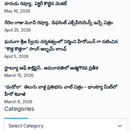
హరుడు రివ్యూ.. విక్టరీ కొట్టిన వెంకట్
May 16, 2026
గేదెల రాజు మూవీ రివ్యూ.. డిఫరెంట్ ఎక్స్‌పీరియెన్స్ ఇచ్చే చిత్రం
April 25, 2026
ఘనంగా శ్రీజ స్వీయ దర్శకత్వంలో నిర్మించి హీరోయిన్ గా నటించిన
“కొత్త కొత్తగా” సాంగ్ ఆల్బమ్ లాంఛ్
April 5, 2026
స్టాట్యూ ఆఫ్ శాక్రిఫైస్.. అమరావతిలో ఆత్మగౌరవ ప్రతీక
March 15, 2026
‘దండోరా’ తెలుగు వాళ్ల ప్రతిభను చాటే చిత్రం – థాంక్యూ మీట్‌లో
హీరో శివాజీ
March 8, 2026
Categories
C
a