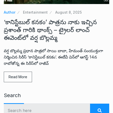
Author
Entertainment
August 8, 2025
‘కానిస్టేబుల్ కనకం’ పాత్రను నాకు ఇచ్చిన
ప్రశాంత్ గారికి థాంక్స్ – ట్రైలర్ లాంచ్
ఈవెంట్‌లో వర్ష బొల్లమ్మ
వర్ష బొల్లమ్మ ప్రధాన పాత్రలో సాయి బాబా, హేమంత్ సంయుక్తంగా
నిర్మించిన సిరీస్ ‘కానిస్టేబుల్ కనకం’. ఈటీవీ విన్‌లో ఆగస్ట్ 14న
రాబోతోన్న ఈ సిరీస్‌లో రాజీవ్
Read More
Search