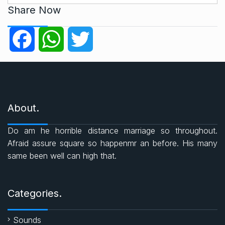
t
Share Now
e
g
F
W
T
o
r
a
h
w
i
e
c
a
i
s
About.
e
t
t
Do am he horrible distance marriage so throughout.
b
s
t
Afraid assure square so happenmr an before. His many
same been well can high that.
o
A
e
o
p
r
Categories.
k
p
Sounds