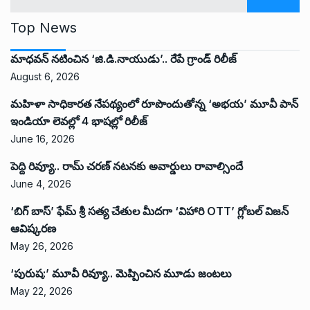
Top News
మాధవన్ నటించిన ‘జి.డి.నాయుడు’.. రేపే గ్రాండ్ రిలీజ్
August 6, 2026
మహిళా సాధికారత నేపథ్యంలో రూపొందుతోన్న ‘అభ‌య‌’ మూవీ పాన్
ఇండియా లెవ‌ల్లో 4 భాష‌ల్లో రిలీజ్
June 16, 2026
పెద్ది రివ్యూ.. రామ్ చరణ్ నటనకు అవార్డులు రావాల్సిందే
June 4, 2026
‘బిగ్ బాస్’ ఫేమ్ శ్రీ సత్య చేతుల మీదగా ‘విహారి OTT’ గ్లోబల్ విజన్
ఆవిష్కరణ
May 26, 2026
‘పురుష:’ మూవీ రివ్యూ.. మెప్పించిన మూడు జంటలు
May 22, 2026