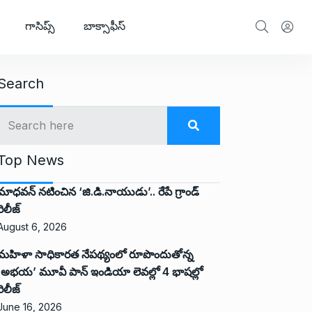
గాసిప్స్
బాక్సాఫీస్
Search
Top News
మాధవన్ నటించిన ‘జి.డి.నాయుడు’.. రేపే గ్రాండ్
రిలీజ్
August 6, 2026
మహిళా సాధికారత నేపథ్యంలో రూపొందుతోన్న
‘అభ‌య‌’ మూవీ పాన్ ఇండియా లెవ‌ల్లో 4 భాష‌ల్లో
రిలీజ్
June 16, 2026