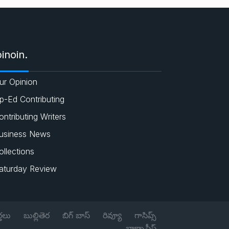
e
c
a
i
s
e
t
t
inoin.
b
s
t
ur Opinion
o
A
e
p-Ed Contributing
o
p
r
ontributing Writers
usiness News
k
p
ollections
aturday Review
్తలు
బుల్లితెర
బిగ్ బాస్
రివ్యూ
గాసిప్స్
బాక్సాఫీస్