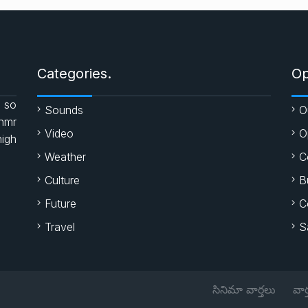
Categories.
Op
 so
Sounds
O
enmr
Video
O
high
Weather
C
Culture
B
Future
C
Travel
S
సినిమా వార్తలు
వార