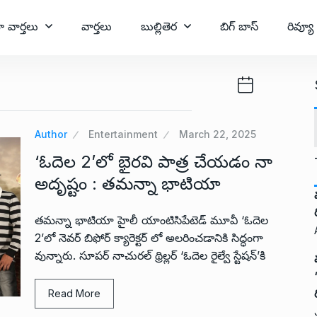
ా వార్తలు
వార్తలు
బుల్లితెర
బిగ్ బాస్
రివ్యూ
Author
Entertainment
March 22, 2025
‘ఓదెల 2’లో భైరవి పాత్ర చేయడం నా
అదృష్టం : తమన్నా భాటియా
తమన్నా భాటియా హైలీ యాంటిసిపేటెడ్ మూవీ ‘ఓదెల
2’లో నెవర్ బిఫోర్ క్యారెక్టర్ లో అలరించడానికి సిద్ధంగా
వున్నారు. సూపర్ నాచురల్ థ్రిల్లర్ ‘ఓదెల రైల్వే స్టేషన్’కి
Read More