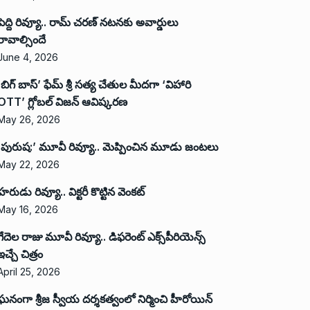
పెద్ది రివ్యూ.. రామ్ చరణ్ నటనకు అవార్డులు
రావాల్సిందే
June 4, 2026
‘బిగ్ బాస్’ ఫేమ్ శ్రీ సత్య చేతుల మీదగా ‘విహారి
OTT’ గ్లోబల్ విజన్ ఆవిష్కరణ
May 26, 2026
‘పురుష:’ మూవీ రివ్యూ.. మెప్పించిన మూడు జంటలు
May 22, 2026
హరుడు రివ్యూ.. విక్టరీ కొట్టిన వెంకట్
May 16, 2026
గేదెల రాజు మూవీ రివ్యూ.. డిఫరెంట్ ఎక్స్‌పీరియెన్స్
ఇచ్చే చిత్రం
April 25, 2026
ఘనంగా శ్రీజ స్వీయ దర్శకత్వంలో నిర్మించి హీరోయిన్