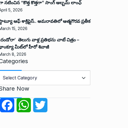
గా నటించిన “కొత్త కొత్తగా” సాంగ్ ఆల్బమ్ లాంఛ్
April 5, 2026
స్టాట్యూ ఆఫ్ శాక్రిఫైస్.. అమరావతిలో ఆత్మగౌరవ ప్రతీక
March 15, 2026
‘దండోరా’ తెలుగు వాళ్ల ప్రతిభను చాటే చిత్రం –
థాంక్యూ మీట్‌లో హీరో శివాజీ
March 8, 2026
Categories
C
a
Share Now
e
g
F
W
T
o
r
a
h
w