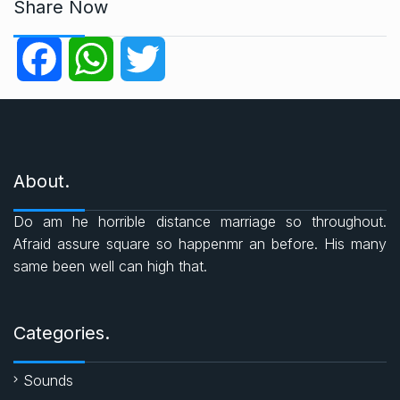
t
Share Now
e
g
F
W
T
o
r
a
h
w
i
e
c
a
i
s
About.
e
t
t
Do am he horrible distance marriage so throughout.
b
s
t
Afraid assure square so happenmr an before. His many
same been well can high that.
o
A
e
o
p
r
Categories.
k
p
Sounds