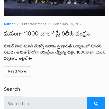
Author
Entertainment
February 14, 2025
ఘనంగా ‘1000 వాలా’ ప్రీ రిలీజ్ ఫంక్షన్
సూపర్ హిట్ మూవీ మేకర్స్ పతాకం పై షారుఖ్ నిర్మాణంలో నూతన
నటుడు అమిత్ హీరోగా తెరంగ్రేటం చేస్తున్న చిత్రం 1000వాలా. యువ
దర్శకుడు అఫ్జల్ ఈ
Read More
Search