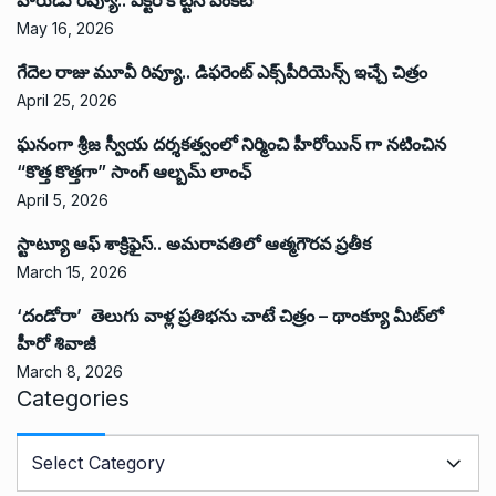
May 16, 2026
గేదెల రాజు మూవీ రివ్యూ.. డిఫరెంట్ ఎక్స్‌పీరియెన్స్ ఇచ్చే చిత్రం
April 25, 2026
ఘనంగా శ్రీజ స్వీయ దర్శకత్వంలో నిర్మించి హీరోయిన్ గా నటించిన
“కొత్త కొత్తగా” సాంగ్ ఆల్బమ్ లాంఛ్
April 5, 2026
స్టాట్యూ ఆఫ్ శాక్రిఫైస్.. అమరావతిలో ఆత్మగౌరవ ప్రతీక
March 15, 2026
‘దండోరా’ తెలుగు వాళ్ల ప్రతిభను చాటే చిత్రం – థాంక్యూ మీట్‌లో
హీరో శివాజీ
March 8, 2026
Categories
C
a