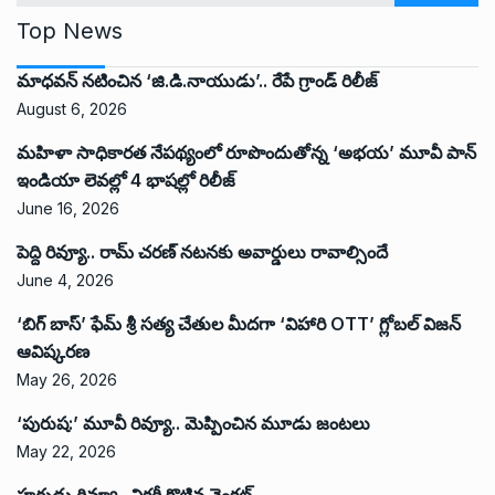
Top News
మాధవన్ నటించిన ‘జి.డి.నాయుడు’.. రేపే గ్రాండ్ రిలీజ్
August 6, 2026
మహిళా సాధికారత నేపథ్యంలో రూపొందుతోన్న ‘అభ‌య‌’ మూవీ పాన్
ఇండియా లెవ‌ల్లో 4 భాష‌ల్లో రిలీజ్
June 16, 2026
పెద్ది రివ్యూ.. రామ్ చరణ్ నటనకు అవార్డులు రావాల్సిందే
June 4, 2026
‘బిగ్ బాస్’ ఫేమ్ శ్రీ సత్య చేతుల మీదగా ‘విహారి OTT’ గ్లోబల్ విజన్
ఆవిష్కరణ
May 26, 2026
‘పురుష:’ మూవీ రివ్యూ.. మెప్పించిన మూడు జంటలు
May 22, 2026
హరుడు రివ్యూ.. విక్టరీ కొట్టిన వెంకట్