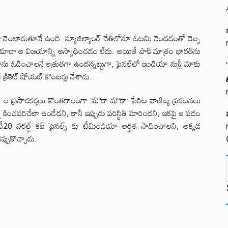
కా వెంటాడుతూనే ఉంది. న్యూజిల్యాండ్ చేతిలోనూ ఓటమి చెందడంతో దెబ్బ
ేసినా కూడా ఆ విజయాన్ని ఆస్వాధించడం లేదు. అయితే పాక్ మాత్రం భారత్‌ను
యాను ఓడించాలనే ఆత్రుతగా ఉందన్నట్టుగా, ఫైనల్‌లో ఇండియా మళ్లీ మాకు
రికెట్ షోయబ్ కౌంటర్లు వేశాడు.
మ్యాచ్ ల ప్రసారకర్తలు కొంతకాలంగా ‘మౌకా మౌకా’ పేరిట వాణిజ్య ప్రకటనలు
ి కించపరిచేలా ఉండేదని, కానీ ఇప్పుడు పరిస్థితి మారిందని, ఇకపై ఆ పదం
టీ20 వరల్డ్ కప్ ఫైనల్స్ కు టీమిండియా అర్హత సాధించాలని, అక్కడ
ప్పుకొచ్చాడు.