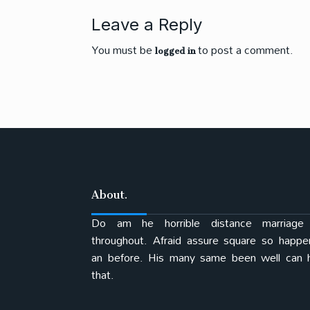
Leave a Reply
logged in
You must be
to post a comment.
About.
Do am he horrible distance marriage
throughout. Afraid assure square so happ
an before. His many same been well can 
that.