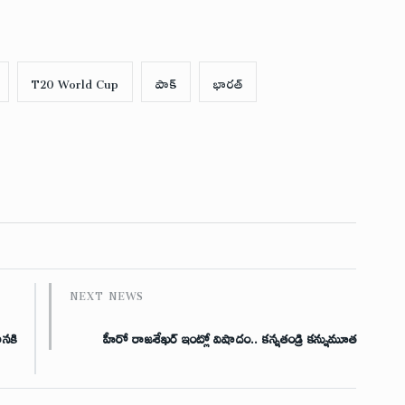
T20 World Cup
పాక్
భారత్
NEXT NEWS
ానకి
హీరో రాజశేఖర్ ఇంట్లో విషాదం.. కన్నతండ్రి కన్నుమూత