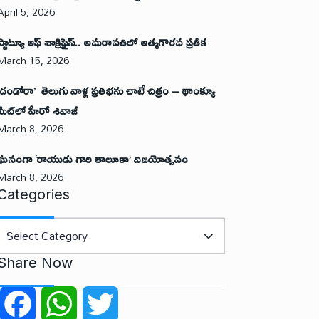
April 5, 2026
స్టాట్యూ ఆఫ్ శాక్రిఫైస్.. అమరావతిలో ఆత్మగౌరవ ప్రతీక
March 15, 2026
‘దండోరా’ తెలుగు వాళ్ల ప్రతిభను చాటే చిత్రం – థాంక్యూ
మీట్‌లో హీరో శివాజీ
March 8, 2026
ఘనంగా ‘రాయుడు గారి తాలూకా’ విజయోత్సవం
March 8, 2026
Categories
Share Now
F
W
T