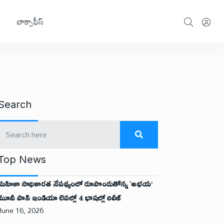
బాక్సాఫీస్
Search
Top News
మహిళా సాధికారత నేపథ్యంలో రూపొందుతోన్న ‘అభ‌య‌’
మూవీ పాన్ ఇండియా లెవ‌ల్లో 4 భాష‌ల్లో రిలీజ్
June 16, 2026