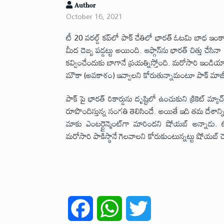
Author
October 16, 2021
టీ 20 వరల్డ్ కప్‌లో పాక్ చేతిలో భారత్ ఓటమి బాధ ఇం
మీద దెబ్బ పడ్డట్టు అయింది. ఆఫ్గాన్‌ను భారత్ చిత్తు చ
కవ్వించేందుకు బాగానే ప్రయత్నిస్తోంది. మరోసారి ఇండి
మౌకా (అవకాశం) ఇవ్వాలని కోరుతున్నామంటూ పాక్ మాజీ క్
పాక్ పై భారత్ రికార్డును దృష్టిలో ఉంచుకుని క్రికెట్ 
రూపొందిస్తున్న సంగతి తెలిసిందే. అయితే ఇది తమ దేశాన్న
మాకు ఎంటర్టైన్మెంట్‌గా మారిందని షోయబ్ అన్నాడు. 
మరోసారి పాకిస్థానే గెలవాలని కోరుకుంటున్నట్టు షోయబ్ చె
F
W
T