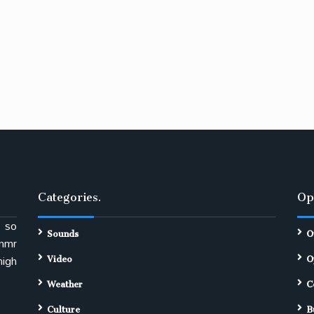
Categories.
Op
 so
Sounds
O
enmr
Video
O
high
Weather
C
Culture
B