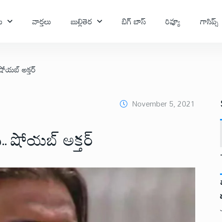
ు
వార్తలు
బుల్లితెర
బిగ్ బాస్
రివ్యూ
గాసిప్స్
ోయబ్ అక్తర్
November 5, 2021
. షోయబ్ అక్తర్