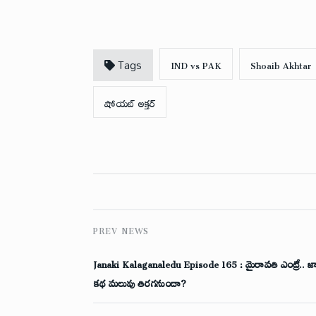
a
h
w
c
a
i
IND vs PAK
Shoaib Akhtar
Tags
e
t
t
షోయబ్ అక్తర్
b
s
t
o
A
e
o
p
r
k
p
PREV NEWS
Janaki Kalaganaledu Episode 165 : మైరావతి ఎంట్రీ.. జ
కథ మలుపు తిరగనుందా?