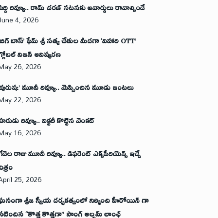
పెద్ది రివ్యూ.. రామ్ చరణ్ నటనకు అవార్డులు రావాల్సిందే
June 4, 2026
‘బిగ్ బాస్’ ఫేమ్ శ్రీ సత్య చేతుల మీదగా ‘విహారి OTT’
గ్లోబల్ విజన్ ఆవిష్కరణ
May 26, 2026
‘పురుష:’ మూవీ రివ్యూ.. మెప్పించిన మూడు జంటలు
May 22, 2026
హరుడు రివ్యూ.. విక్టరీ కొట్టిన వెంకట్
May 16, 2026
గేదెల రాజు మూవీ రివ్యూ.. డిఫరెంట్ ఎక్స్‌పీరియెన్స్ ఇచ్చే
చిత్రం
April 25, 2026
ఘనంగా శ్రీజ స్వీయ దర్శకత్వంలో నిర్మించి హీరోయిన్ గా
నటించిన “కొత్త కొత్తగా” సాంగ్ ఆల్బమ్ లాంఛ్