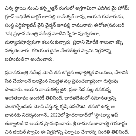
చిన్న స్థాయి నుంచి కన్స్ట్రక్షన్ రంగంలో అగ్రగామిగా ఎదిగిన మై హోమ్
గ్రూప్ అధినేత డాక్టర్ జూపల్లి రామేశ్వర్ రావు, ఆయన కుమారుడు,
సంస్థ ఎగ్జిక్యూటివ్ వైస్ ఛైర్మన్ జూపల్లి రామురావు ఈరోజు(నవంబర్
7న) ప్రధాన మంత్రి నరేంద్ర మోదీని స్నేహ పూర్వకంగా,
మర్యాదపూర్వకంగా కలుసుకున్నారు. ప్రధాని మోదీకి శాలువా కప్పి
సత్కరించారు. కలియుగ దైవం వేంకటేశ్వర స్వామి విగ్రహాన్ని
బహుమతిగా అందించారు.
ప్రధానమంత్రి నరేంద్ర మోదీ తన లోతైన ఆధ్యాత్మిక విలువలు, దేశానికి
సేవ చేయాలనే బలమైన నిబద్ధత వల్ల ప్రపంచవ్యాప్తంగా గుర్తింపు
పొందారు. ఆయన నాయకత్వ శైలి, ప్రజా సేవ పట్ల తనకున్న
అంకితభావం అందరికీ తెలిసిందే. భారతదేశంలో సమానత్వాన్ని
నెలకొల్పేందుకు మోదీ చేస్తున్న కృషి ఎనలేనిది. తనలో ఉన్న ఆ
భావనకు నిదర్శనంగానే.. 2022లో హైదరాబాద్‌లో ‘స్టాట్యూ ఆఫ్
ఈక్వాలిటీ’ని ఆయన ప్రారంభించారు. శ్రీ రామానుజాచార్య గౌరవార్థం
చిన జీయర్ స్వామి ఈ విగ్రహాన్ని ఏర్పాటు చేశారన్న సంగతి తెలిసిందే.