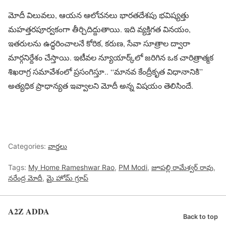
మోదీ విలువలు, ఆయన ఆలోచనలు భారతదేశపు భవిష్యత్తు
మహత్తరపూర్వకంగా తీర్చిదిద్దుతాయి. ఇది వ్యక్తిగత వినయం,
ఇతరులను ఉద్ధరించాలనే కోరిక, కరుణ, సేవా సూత్రాల ద్వారా
మార్గనిర్దేశం చేస్తాయి. ఇటీవల న్యూయార్క్‌లో జరిగిన ఒక చారిత్రాత్మక
శిఖరాగ్ర సమావేశంలో ప్రసంగిస్తూ.. “మానవ కేంద్రీకృత విధానానికి”
అత్యధిక ప్రాధాన్యత ఇవ్వాలని మోదీ అన్న విషయం తెలిసిందే.
Categories:
వార్తలు
Tags:
My Home Rameshwar Rao
,
PM Modi
,
జూపల్లి రామేశ్వర్ రావు
,
నరేంద్ర మోదీ
,
మై హోమ్ గ్రూప్
A2Z ADDA
Back to top