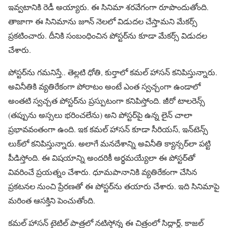
ఇవ్వ‌టానికి రెడీ అయ్యారు. ఈ సినిమా శ‌ర‌వేగంగా రూపొందుతోంది.
తాజాగా ఈ సినిమాను జూన్ నెల‌లో విడుద‌ల చేస్తామ‌ని మేక‌ర్స్
ప్ర‌క‌టించారు. దీనికి సంబంధించిన పోస్ట‌ర్‌ను కూడా మేక‌ర్స్ విడుద‌ల
చేశారు.
పోస్ట‌ర్‌ను గ‌మ‌నిస్తే.. తెల్ల‌టి ధోతి, కుర్తాలో క‌మ‌ల్ హాస‌న్ క‌నిపిస్తున్నారు.
అవినీతికి వ్య‌తిరేకంగా పోరాటం అంటే ఎంత స్వ‌చ్చంగా ఉండాలో
అంత‌టి స్వ‌చ్చ‌త పోస్ట‌ర్‌ను ప్ర‌స్పుటంగా క‌నిపిస్తోంది. జీరో టాల‌రెన్స్
(త‌ప్పును అస్స‌లు భ‌రించ‌లేను) అని పోస్ట‌ర్‌పై ఉన్న లైన్ చాలా
ప్ర‌భావ‌వంతంగా ఉంది. ఇక క‌మ‌ల్ హాస‌న్ కూడా సీరియ‌స్‌, ఇన్‌టెన్స్
లుక్‌లో క‌నిపిస్తున్నారు. అలాగే మ‌నదేశాన్ని అవినీతి క్యాన్స‌ర్‌లా ప‌ట్టి
పీడిస్తోంది. ఈ విష‌యాన్ని అంద‌రికీ అర్థ‌మ‌య్యేలా ఈ పోస్ట‌ర్‌తో
వివ‌రించే ప్ర‌య‌త్నం చేశారు. ధూమ‌పానానికి వ్య‌తిరేకంగా చేసిన
ప్ర‌క‌ట‌న‌ల నుంచి ప్రేర‌ణ‌తో ఈ పోస్ట‌ర్‌ను త‌యారు చేశారు. ఇది సినిమాపై
మ‌రింత ఆస‌క్తిని పెంచుతోంది.
క‌మ‌ల్ హాస‌న్ టైటిల్ పాత్ర‌లో న‌టిస్తోన్న ఈ చిత్రంలో సిద్ధార్థ్‌, కాజ‌ల్