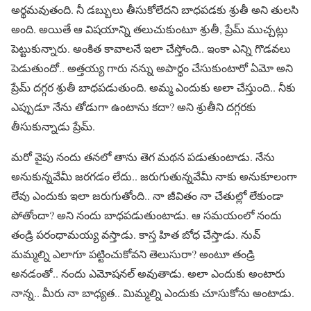
అర్థమవుతంది. నీ డబ్బులు తీసుకోలేదని బాధపడకు శ్రుతీ అని తులసి
అంది. అయితే ఆ విషయాన్ని తలుచుకుంటూ శ్రుతీ, ప్రేమ్ ముచ్చట్లు
పెట్టుకున్నారు. అంకిత కావాలనే ఇలా చేస్తోంది.. ఇంకా ఎన్ని గొడవలు
పెడుతుందో.. అత్తయ్య గారు నన్ను అపార్థం చేసుకుంటారో ఏమో అని
ప్రేమ్ దగ్గర శ్రుతీ బాధపడుతుంది. అమ్మ ఎందుకు అలా చేస్తుంది.. నీకు
ఎప్పుడూ నేను తోడుగా ఉంటాను కదా? అని శ్రుతీని దగ్గరకు
తీసుకున్నాడు ప్రేమ్.
మరో వైపు నందు తనలో తాను తెగ మథన పడుతుంటాడు. నేను
అనుకున్నవేమీ జరగడం లేదు.. జరుగుతున్నవేమీ నాకు అనుకూలంగా
లేవు ఎందుకు ఇలా జరుగుతోంది.. నా జీవితం నా చేతుల్లో లేకుండా
పోతోందా? అని నందు బాధపడుతుంటాడు. ఆ సమయంలో నందు
తండ్రి పరంధామయ్య వస్తాడు. కాస్త హిత బోధ చేస్తాడు. నువ్
మమ్మల్ని ఎలాగూ పట్టించుకోవని తెలుసురా? అంటూ తండ్రి
అనడంతో.. నందు ఎమోషనల్ అవుతాడు. అలా ఎందుకు అంటారు
నాన్న.. మీరు నా బాధ్యత.. మిమ్మల్ని ఎందుకు చూసుకోను అంటాడు.