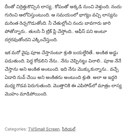
దీంతో చిర్రెత్తుకొచ్చిన లాస్య.. కోపంతో అక్కడి నుంచి వెళ్తుంది. నందు
గురించి ఆలోచిస్తుంటుంది. ఆ సమయంలో భాగ్యం వచ్చి లాస్యను
మరింత రెచ్చగొడుతోంది. నీ చేతుల్లోంచి నందు బావగారు జారి
పోతోన్నారు.. తులసి నీ ట్రిక్ ప్లే చేస్తోంది.. ఆఫీస్ పని అంటూ
దగ్గరవుతోందని ఎక్కించేస్తుంది.
ఇక మరో వైపు పూజ చేస్తానంటూ శ్రుతి బయల్దేరితే.. అంకిత అడ్డు
పడుతుంది. పెద్ద కోడలిని నేను.. నేను చెప్పినట్టు వినాలి.. పూజ నేనే
చేస్తాను అని అంకిత అంటుంది. ఇది నేను మొక్కుకున్నాను.. వచ్చే
ఏడాది నువ్ చేయి అని అంకితను అంటుంది శ్రుతి. అలా ఆ ఇద్దరి
మధ్య గొడవ పెరుగుతుంది. మొత్తానికి ఈ ఎపిసోడ్‌లో మాత్రం లాస్య
మొహం మాడిపోయింది.
Categories:
TV/Small Screen
,
సీరియల్