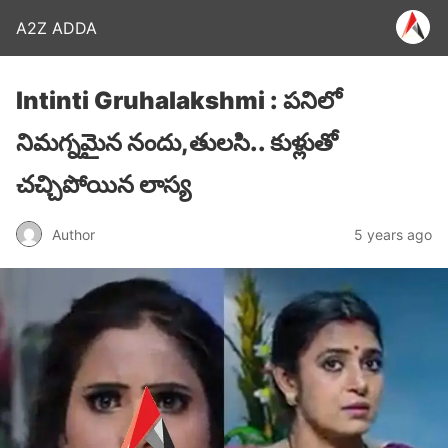
A2Z ADDA
Intinti Gruhalakshmi : పనిలో
నిమగ్నమైన నందు,తులసి.. కుళ్లుతో
చచ్చిపోయిన లాస్య
Author
5 years ago