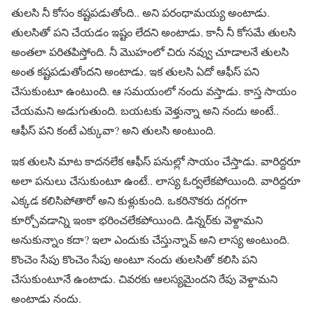
తులసి నీ కోసం కష్టపడుతోంది.. అని పరంధామయ్య అంటాడు.
తులసితో పని చేయడం ఇష్టం లేదని అంటాడు. కానీ నీ కోసమే తులసి
అంతలా పరితపిస్తోంది. నీ మొహంలో చిరు నవ్వు చూడాలనే తులసి
అంత కష్టపడుతోందని అంటాడు. ఇక తులసి ఏదో ఆఫీస్ పని
చేసుకుంటూ ఉంటుంది. ఆ సమయంలో నందు వస్తాడు. కాస్త సాయం
చేయమని అడుగుతుంది. బయటకు వెళ్తున్నా అని నందు అంటే..
ఆఫీస్ పని కంటే ఎక్కువా? అని తులసి అంటుంది.
ఇక తులసి మాట కాదనలేక ఆఫీస్ పనుల్లో సాయం చేస్తాడు. వారిద్దరూ
అలా పనులు చేసుకుంటూ ఉంటే.. లాస్య ఓర్వలేకపోయింది. వారిద్దరూ
ఎక్కడ కలిసిపోతారో అని కుళ్లుకుంది. ఒకరినొకరు దగ్గరగా
కూర్చోవడాన్ని ఇంకా భరించలేకపోయింది. డిన్నర్‌కు వెళ్దామని
అనుకున్నాం కదా? ఇలా ఎందుకు చేస్తున్నావ్ అని లాస్య అంటుంది.
కొంచెం సేపు కొంచెం సేపు అంటూ నందు తులసితో కలిసి పని
చేసుకుంటూనే ఉంటాడు. చివరకు ఆలస్యమైందని రేపు వెళ్దామని
అంటాడు నందు.