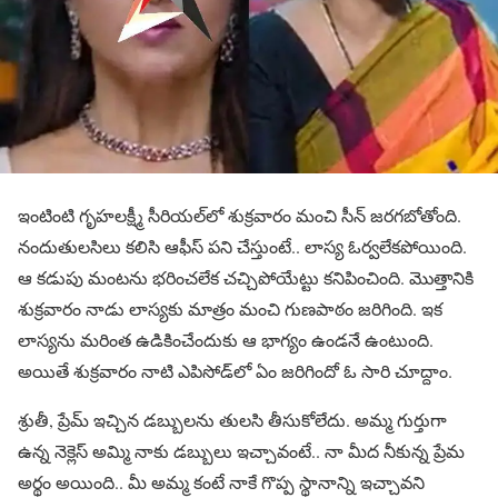
ఇంటింటి గృహలక్ష్మీ సీరియల్‌లో శుక్రవారం మంచి సీన్ జరగబోతోంది.
నందుతులసిలు కలిసి ఆఫీస్ పని చేస్తుంటే.. లాస్య ఓర్వలేకపోయింది.
ఆ కడుపు మంటను భరించలేక చచ్చిపోయేట్టు కనిపించింది. మొత్తానికి
శుక్రవారం నాడు లాస్యకు మాత్రం మంచి గుణపాఠం జరిగింది. ఇక
లాస్యను మరింత ఉడికించేందుకు ఆ భాగ్యం ఉండనే ఉంటుంది.
అయితే శుక్రవారం నాటి ఎపిసోడ్‌లో ఏం జరిగిందో ఓ సారి చూద్దాం.
శ్రుతీ, ప్రేమ్ ఇచ్చిన డబ్బులను తులసి తీసుకోలేదు. అమ్మ గుర్తుగా
ఉన్న నెక్లెస్ అమ్మి నాకు డబ్బులు ఇచ్చావంటే.. నా మీద నీకున్న ప్రేమ
అర్థం అయింది.. మీ అమ్మ కంటే నాకే గొప్ప స్థానాన్ని ఇచ్చావని