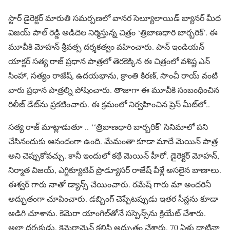
స్టార్ డైరెక్టర్ మారుతి సమర్పణలో వానర సెల్యూలాయిడ్ బ్యానర్ మీద
విజయ్ పాల్ రెడ్డి అడిదెల నిర్మిస్తున్న చిత్రం ‘త్రిబాణధారి బార్బరిక్’. ఈ
మూవీకి మోహన్ శ్రీవత్స దర్శకత్వం వహించారు. పాన్ ఇండియన్
యాక్టర్ సత్య రాజ్ ప్రధాన పాత్రలో తెరకెక్కిన ఈ చిత్రంలో వశిష్ట ఎన్
సింహా, సత్యం రాజేష్, ఉదయభాను, క్రాంతి కిరణ్, సాంచీ రాయ్ వంటి
వారు ప్రధాన పాత్రల్ని పోషించారు. తాజాగా ఈ మూవీకి సంబంధించిన
రిలీజ్ డేట్‌ను ప్రకటించారు. ఈ క్రమంలో నిర్వహించిన ప్రెస్ మీట్‌లో..
సత్య రాజ్ మాట్లాడుతూ .. ‘‘త్రిబాణధారి బార్బరిక్’ సినిమాలో పని
చేసినందుకు ఆనందంగా ఉంది. మేమంతా కూడా మాదే మెయిన్ పాత్ర
అని చెప్పుకోవచ్చు. కానీ ఇందులో కథే మెయిన్ హీరో. డైరెక్టర్ మోహన్,
నిర్మాత విజయ్, ఎగ్జిక్యూటివ్ ప్రొడ్యూసర్ రాజేష్ వీళ్లే అసలైన బాణాలు.
ఈశ్వర్ గారు నాతో డ్యాన్స్ చేయించారు. రమేష్ గారు మా అందరినీ
అద్భుతంగా చూపించారు. డబ్బింగ్‌ చెప్పేటప్పుడు ఇతర సీన్లను కూడా
అడిగి చూశాను. కెమెరా యాంగిల్‌తోనే సస్పెన్స్‌ను క్రియేట్ చేశారు.
అలా దర్శకుడు, కెమెరామెన్ కలిసి అద్భుతం చేశారు. 70 ఏళ్లు దాటినా