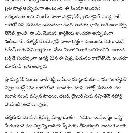
ప్రతీ పాత్ర అద్భుతంగా ఉంటుంది. ఈ సినిమా అందరినీ
ఆకట్టుకుంటుంది. విజయ్ చాలా ప్యాషనేట్ ప్రొడ్యూసర్. సత్య రాజ్‌
గారితో పని చేయడం ఆనందంగా ఉంది. ఉదయ భాను గారి ఆరా నెక్ట్స్
లెవెల్. క్రాంతి, సాంచీ, మేఘన, కార్తికేయ అందరూ అద్బుతంగా
నటించారు. ఈశ్వర్ కొరియోగ్రఫీ చాలా కొత్తగా ఉంటుంది. కెమెరామెన్
రమేష్ గారు పని రాక్షసులు. నేను చిరంజీవి గారి అభిమానిని. ఆయన
బర్త్ డే సందర్భంగా ఆగస్ట్ 22న ఈ చిత్రం విడుదల కాబోతోంది. అందరూ
చూడండి’ అని అన్నారు.
ప్రొడ్యూసర్ విజయ్ పాల్ రెడ్డి అడిదెల మాట్లాడుతూ .. ‘మా ‘బార్బరిక్’
చిత్రం ఆగస్ట్ 22న రాబోతోంది. అందరూ చూసి సపోర్ట్ చేయండి. మా
మూవీ నుంచి వచ్చిన పాటలు, టీజర్, ట్రైలర్ మీకు నచ్చితేనే సపోర్ట్
చేయండి’ అని అన్నారు.
దర్శకుడు మోహన్ శ్రీవత్స మాట్లాడుతూ .. ‘కెమెరా అనే అస్త్రం ఉన్న
మీడియానే మా చిత్రాన్ని ఆడియెన్స్ వరకు తీసుకెళ్లాలి. అందుకే మాకు