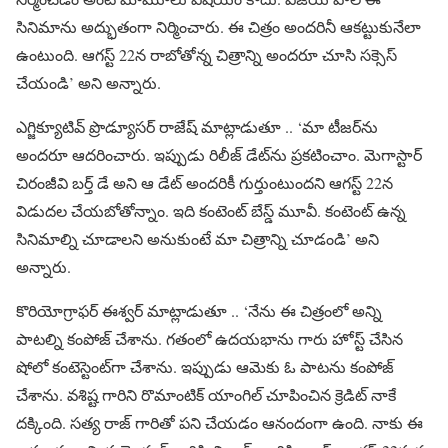
సినిమాను అద్భుతంగా నిర్మించారు. ఈ చిత్రం అందరినీ ఆకట్టుకునేలా
ఉంటుంది. ఆగస్ట్ 22న రాబోతోన్న చిత్రాన్ని అందరూ చూసి సక్సెస్
చేయండి’ అని అన్నారు.
ఎగ్జిక్యూటివ్ ప్రొడ్యూసర్ రాజేష్ మాట్లాడుతూ .. ‘మా టీజర్‌ను
అందరూ ఆదరించారు. ఇప్పుడు రిలీజ్ డేట్‌ను ప్రకటించాం. మెగాస్టార్
చిరంజీవి బర్త్ డే అని ఆ డేట్ అందరికీ గుర్తుంటుందని ఆగస్ట్ 22న
విడుదల చేయబోతోన్నాం. ఇది కంటెంట్ బేస్డ్ మూవీ. కంటెంట్ ఉన్న
సినిమాల్ని చూడాలని అనుకుంటే మా చిత్రాన్ని చూడండి’ అని
అన్నారు.
కొరియోగ్రాఫర్ ఈశ్వర్ మాట్లాడుతూ .. ‘నేను ఈ చిత్రంలో అన్ని
పాటల్ని కంపోజ్ చేశాను. గతంలో ఉదయభాను గారు హోస్ట్ చేసిన
షోలో కంటెస్టెంట్‌గా చేశాను. ఇప్పుడు ఆమెకు ఓ పాటను కంపోజ్
చేశాను. వశిష్ట గారిని రొమాంటిక్ యాంగిల్ చూపించిన క్రెడిట్ నాకే
దక్కింది. సత్య రాజ్‌ గారితో పని చేయడం ఆనందంగా ఉంది. నాకు ఈ