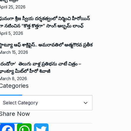
April 25, 2026
ఘనంగా శ్రీజ స్వీయ దర్శకత్వంలో నిర్మించి హీరోయిన్
గా నటించిన “కొత్త కొత్తగా” సాంగ్ ఆల్బమ్ లాంఛ్
April 5, 2026
స్టాట్యూ ఆఫ్ శాక్రిఫైస్.. అమరావతిలో ఆత్మగౌరవ ప్రతీక
March 15, 2026
‘దండోరా’ తెలుగు వాళ్ల ప్రతిభను చాటే చిత్రం –
థాంక్యూ మీట్‌లో హీరో శివాజీ
March 8, 2026
Categories
C
a
Share Now
e
g
F
W
T