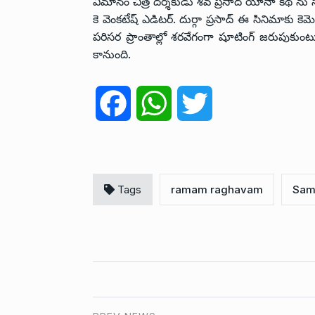
విమానం చిత్ర దర్శకుడు శివ ప్రసాద్ యానా కథ ను 
కె వెంకటేష్ ఎడిటర్. దుర్గా ప్రసాద్ ఈ సినిమాకు 
పరిసర ప్రాంతాల్లో శరవేగంగా షూటింగ్ జరుపుక
కానుంది.
F
W
T
a
h
w
c
a
i
Tags
ramam raghavam
Sam
e
t
t
b
s
t
o
A
e
o
p
r