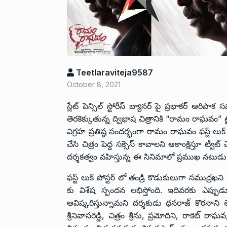
Teetlaraviteja9587
October 8, 2021
స్లేట్ పెన్సిల్ స్టోరీస్ బ్యానర్ పై ప్రభాకర్ ఆరి
తెరకెక్కుతున్న ద్విభాష చిత్రానికి “రామం రాఘవ
విగ్రహ ప్రతిష్ఠ సందర్భంగా రామం రాఘవం ఫస్ట్ ల
చేసి చిత్రం పెద్ద సక్సెస్ కావాలని ఆకాంక్షిస్తూ
దర్శకత్వం వహిస్తున్న ఈ సినిమాలో ప్రముఖ నటుడు స
ఫస్ట్ లుక్ పోస్టర్ లో తండ్రి కొడుకులుగా సముద్రఖని
కు విశేష స్పందన లభిస్తోంది. ఇదివరకు ఎప్
ఆవిష్కరిస్తున్నామని దర్శకుడు ధనరాజ్ కొరనాని 
శ్రీనివాసరెడ్డి, చిత్రం శ్రీను, ప్రమోదిని, రాకెట్