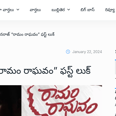
ా వార్తలు
వార్తలు
బుల్లితెర
బిగ్ బాస్
రివ్యూ
నరాజ్ “రామం రాఘవం” ఫస్ట్ లుక్
January 22, 2024
రామం రాఘవం” ఫస్ట్ లుక్