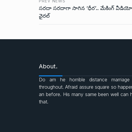
PREV NEWS
సరదా సరదాగా సాగిన ‘ధీర’.. మేకింగ్ వీడియో
k
p
వైరల్
About.
Do am he horrible distance marriage
throughout. Afraid assure square so happ
an before. His many same been well can 
that.