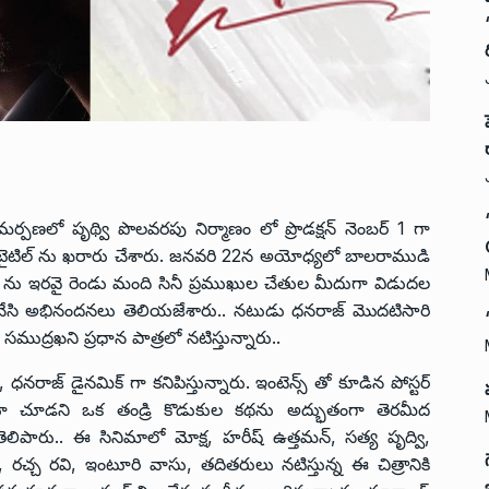
పాక సమర్పణలో పృథ్వి పొలవరపు నిర్మాణం లో ప్రొడక్షన్ నెంబర్ 1 గా
ం” టైటిల్ ను ఖరారు చేశారు. జనవరి 22న అయోధ్యలో బాలరాముడి
ుక్ ను ఇరవై రెండు మంది సినీ ప్రముఖుల చేతుల మీదుగా విడుదల
 ట్వీట్ చేసి అభినందనలు తెలియజేశారు.. నటుడు ధనరాజ్ మొదటిసారి
ముద్రఖని ప్రధాన పాత్రలో నటిస్తున్నారు..
 , ధనరాజ్ డైనమిక్ గా కనిపిస్తున్నారు. ఇంటెన్స్ తో కూడిన పోస్టర్
పుడూ చూడని ఒక తండ్రి కొడుకుల కథను అద్భుతంగా తెరమీద
తెలిపారు.. ఈ సినిమాలో మోక్ష, హరీష్ ఉత్తమన్, సత్య పృద్వి,
 రాఘవ, రచ్చ రవి, ఇంటూరి వాసు, తదితరులు నటిస్తున్న ఈ చిత్రానికి