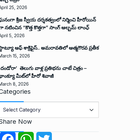
April 25, 2026
ఘనంగా శ్రీజ స్వీయ దర్శకత్వంలో నిర్మించి హీరోయిన్
గా నటించిన “కొత్త కొత్తగా” సాంగ్ ఆల్బమ్ లాంఛ్
April 5, 2026
స్టాట్యూ ఆఫ్ శాక్రిఫైస్.. అమరావతిలో ఆత్మగౌరవ ప్రతీక
March 15, 2026
‘దండోరా’ తెలుగు వాళ్ల ప్రతిభను చాటే చిత్రం –
థాంక్యూ మీట్‌లో హీరో శివాజీ
March 8, 2026
Categories
C
a
Share Now
e
g
F
W
T