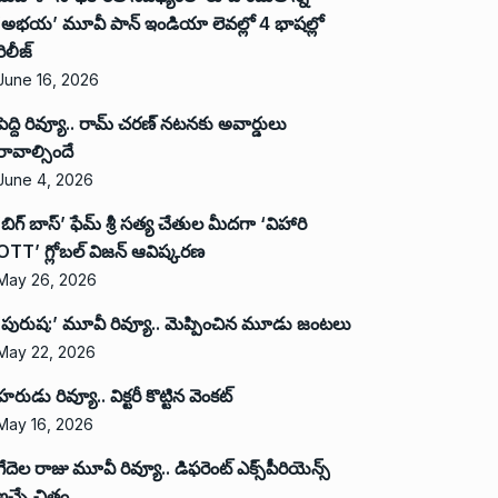
‘అభ‌య‌’ మూవీ పాన్ ఇండియా లెవ‌ల్లో 4 భాష‌ల్లో
రిలీజ్
June 16, 2026
పెద్ది రివ్యూ.. రామ్ చరణ్ నటనకు అవార్డులు
రావాల్సిందే
June 4, 2026
‘బిగ్ బాస్’ ఫేమ్ శ్రీ సత్య చేతుల మీదగా ‘విహారి
OTT’ గ్లోబల్ విజన్ ఆవిష్కరణ
May 26, 2026
‘పురుష:’ మూవీ రివ్యూ.. మెప్పించిన మూడు జంటలు
May 22, 2026
హరుడు రివ్యూ.. విక్టరీ కొట్టిన వెంకట్
May 16, 2026
గేదెల రాజు మూవీ రివ్యూ.. డిఫరెంట్ ఎక్స్‌పీరియెన్స్
ఇచ్చే చిత్రం