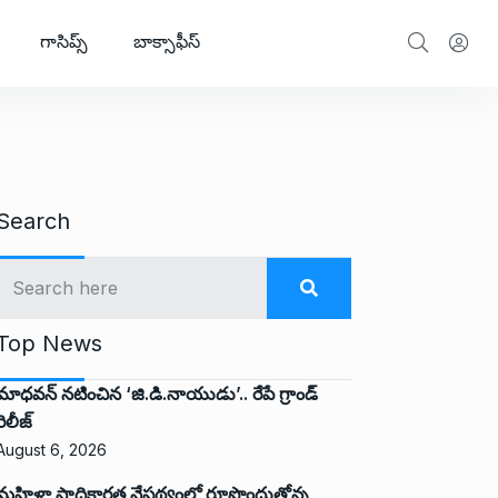
గాసిప్స్
బాక్సాఫీస్
Search
Top News
మాధవన్ నటించిన ‘జి.డి.నాయుడు’.. రేపే గ్రాండ్
రిలీజ్
August 6, 2026
మహిళా సాధికారత నేపథ్యంలో రూపొందుతోన్న