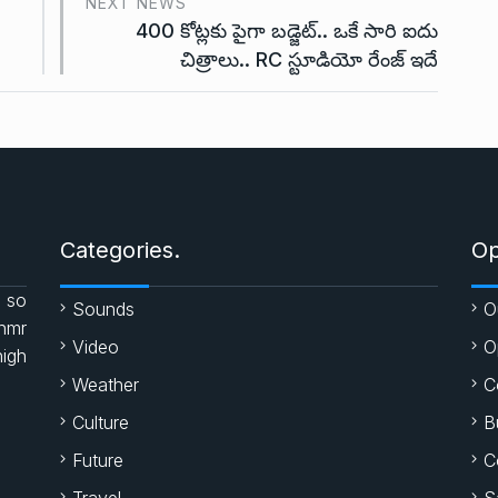
NEXT NEWS
400 కోట్లకు పైగా బడ్జెట్.. ఒకే సారి ఐదు
చిత్రాలు.. RC స్టూడియో రేంజ్ ఇదే
i
Categories.
Op
 so
Sounds
O
enmr
Video
O
high
Weather
C
Culture
B
Future
C
Travel
S