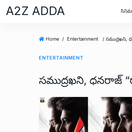
S
A2Z ADDA
k
సినిమ
i
p
t
Home
/
Entertainment
/ సముద్రఖని, ధ
o
c
o
ENTERTAINMENT
n
t
సముద్రఖని, ధనరాజ్ “
e
n
t