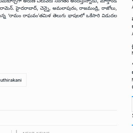
సమకూర్చగా అరుణ్ చిలువేరు సంగీతం అందిస్తున్నాడు, మార్తాండ్
కెమెరామెన్. హైదరాబాద్, చెన్నై, అమలాపురం, రాజమండ్రి, రాజోలు,
ుంటున్న ‘రామం రాఘవం’తమిళ తెలుగు భాషలలో ఒకేసారి విడుదల
uthirakani
t