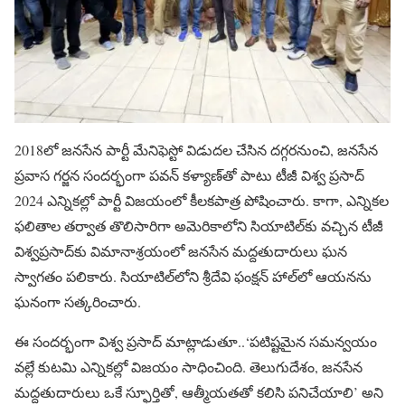
2018లో జనసేన పార్టీ మేనిఫెస్టో విడుదల చేసిన దగ్గరనుంచి, జనసేన
ప్రవాస గర్జన సందర్భంగా పవన్ కళ్యాణ్‌తో పాటు టీజీ విశ్వ ప్రసాద్
2024 ఎన్నికల్లో పార్టీ విజయంలో కీలకపాత్ర పోషించారు. కాగా, ఎన్నికల
ఫలితాల తర్వాత తొలిసారిగా అమెరికాలోని సియాటిల్‌కు వచ్చిన టీజీ
విశ్వప్రసాద్‌కు విమానాశ్రయంలో జనసేన మద్దతుదారులు ఘన
స్వాగతం పలికారు. సియాటిల్‌లోని శ్రీదేవి ఫంక్షన్‌ హాల్‌లో ఆయనను
ఘనంగా సత్కరించారు.
ఈ సందర్భంగా విశ్వ ప్రసాద్ మాట్లాడుతూ..‘పటిష్టమైన సమన్వయం
వల్లే కుటమి ఎన్నికల్లో విజయం సాధించింది. తెలుగుదేశం, జనసేన
మద్దతుదారులు ఒకే స్ఫూర్తితో, ఆత్మీయతతో కలిసి పనిచేయాలి’ అని