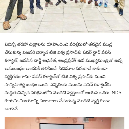
విభిన్న తరహా చిత్రాలను రూపొందించి పరిశ్రమలో తనదైన ముద్ర
వేసుకున్న విజనరీ నిర్మాత టిజి విశ్వ ప్రసాద్‌కు పవర్ స్టార్ పవన్
కళ్యాణ్, జనసేన పార్టీ అధినేత, ఆంధ్రప్రదేశ్ ఉప ముఖ్యమంత్రితో ఉన్న
అనుబంధం అందరికీ తెలిసిందే. సినిమాల పరంగానే కాకుండా,
వ్యక్తిగతంగానూ పవన్ కళ్యాణ్‌తో టిజి విశ్వ ప్రసాద్‌కు మంచి
సాన్నిహిత్య బంధం ఉంది. ఎన్నికలకు ముందు పవన్ కళ్యాణ్‌కు
మద్దతునిచ్చిన పరిశ్రమలోని మొదటి వ్యక్తులలో ఆయన ఒకరు. NDA
కూటమి విజయాన్ని సంబరాలు చేసుకున్న మొదటి వ్యక్తి కూడా
ఆయనే.