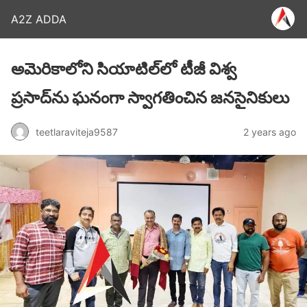
A2Z ADDA
అమెరికాలోని సియాటిల్‌లో టీజీ విశ్వ
ప్రసాద్‌ను ఘనంగా స్వాగతించిన జనసైనికులు
teetlaraviteja9587
2 years ago